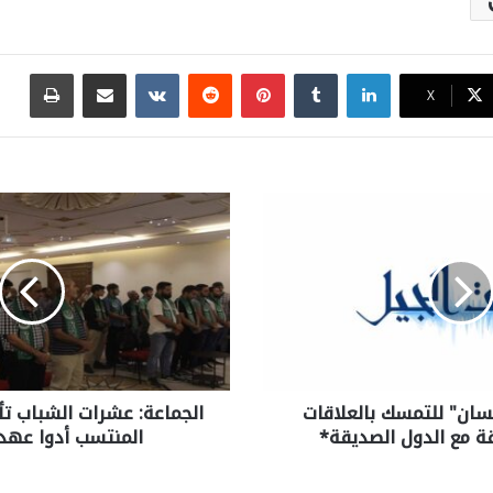
لينكدإن
بينتيريست
مشاركة عبر البريد
طباع
X
سان" للتمسك بالعلاقات
الجماعة: عشرات الشباب تأه
قة مع الدول الصديقة*
المنتسب أدوا عهد 