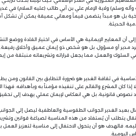
المفاهيم المحورية في الفكر الإسلامي، حيث ترتبط بحدث تاريخي 
آله وسلم) ولاية الإمام علي بن أبي طالب (عليه السلام) في غدير 
خية بل هو مبدأ يتضمن قيماً ومعاني عميقة يمكن أن تشكل أساس
ية الحديثة.
لى أن المعايير الإيمانية هي الأساس في اختيار القادة ووضع التش
د مدير أو مسؤول، بل هو شخص ذو إيمان عميق وأخلاق رفيعة. 
في السلوك والعمل، مما يجعل قراراته وتشريعاته منبثقة من إيما
أساسية في ثقافة الغدير هو ضرورة التطابق بين القانون ومن يطبق
لا إذا كان المشرع والقائم على تنفيذه مؤمناً به وبأهدافه. فهذا 
 نصوص قانونية، بل هي انعكاس لإيمان عملي يهدف إلى تحقيق ا
فال بعيد الغدير الجوانب الطقوسية والعاطفية ليصل إلى الجوانب
نتقال يتطلب أن يُستفاد من هذه المناسبة لصياغة قوانين وتشر
اليمه. فالهدف هو أن يتحول الاحتفال إلى مناسبة لتعزيز العمل با
اس اليومية.