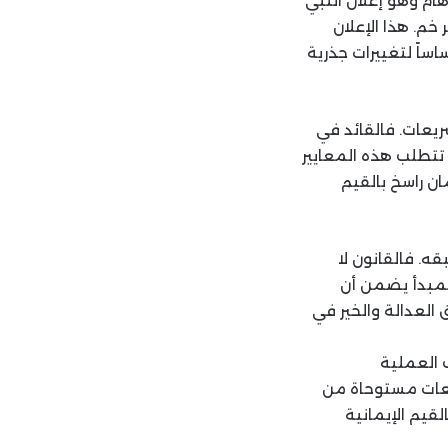
هام وهو إعلان النبي
خم. هذا الإعلان
اً لتغييرات جذرية
ريعات. فالقائد في
تتطلب هذه المعايير
ن راسخ بالقيم
ه. فالقانون لا
المبدأ يضمن أن
لعدالة والخير في
 العملية
يعات مستوحاة من
لقيم الإيمانية