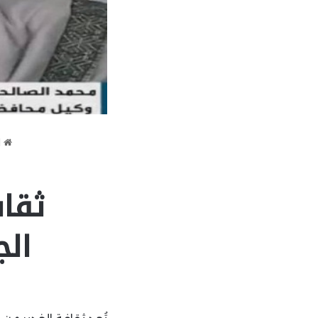
ا
ثقاف
الج