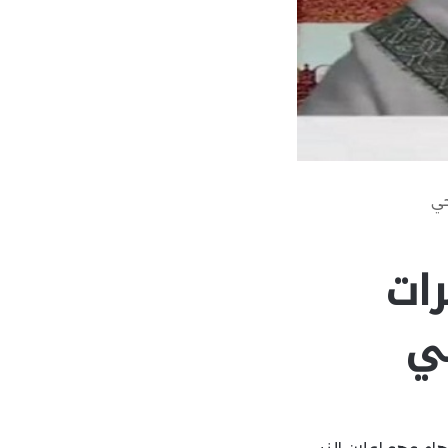
حي
رات
حي