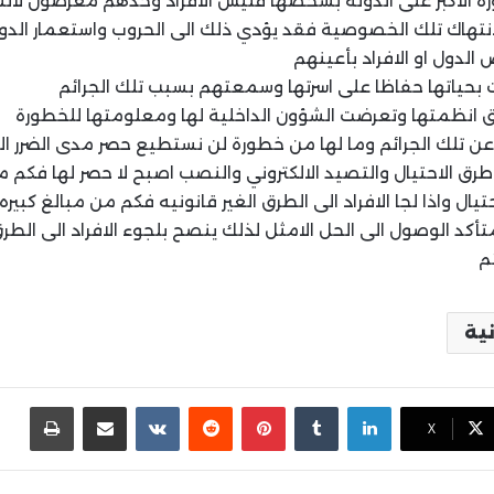
طورة الاكبر على الدولة بشخصها فليس الافراد وحدهم معرضون لا
نتهاك تلك الخصوصية فقد يؤدي ذلك الى الحروب واستعمار الدول
 الدول او الافراد بأعينهم
بحياتها حفاظا على اسرتها وسمعتهم بسبب تلك الجرائم
ق انظمتها وتعرضت الشؤون الداخلية لها ومعلومتها للخطورة
ن تلك الجرائم وما لها من خطورة لن نستطيع حصر مدى الضرر ال
طرق الاحتيال والتصيد الالكتروني والنصب اصبح لا حصر لها فكم م
تيال واذا لجا الافراد الى الطرق الغير قانونيه فكم من مبالغ كبير
كد الوصول الى الحل الامثل لذلك ينصح بلجوء الافراد الى الطرق 
م
نية
لينكدإن
بينتيريست
مشاركة عبر البريد
طباع
X