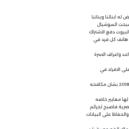
له ابنائنا وبناتنا
صبحت السوشيال
لبيوت دفع الاشتراك
 هاتف كل فرد في
اعد واعراف الاسرة
ى الافراد في
منها قانون رقم 151 لسنه 2020 بشان حمايه البيانات الشخصية وقانون رقم 175 لسنه 2018 بشان مكافحه
لها معايير خاصه
مصرية فاصبح لجرائم
الحفاظ على البيانات