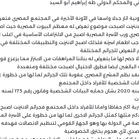
ني والمحكم الدولي طه إبراهيم أبو السيد
نية اثار جدلا واسعا في الآونة الأخيرة في المجتمع المصري فتعرض 
لانترنت اصبحت موضوع تعرض له معظم البيوت المصرية حيث ا
ري ورب الأسرة المصرية اصبح من الالتزامات الأساسية في اغلب ا
اجب اطعام اسرته فلذلك اصبح الانترنت والتطبيقات المختلفة في
التعرض للجرائم المختلفة
ا حصر لها ما يتعرض له بناتنا المراهقات من الابتزاز مما يزعزع قو
 البالغين ايضا فطرق الاحتيال اصبحت مختلفة ومتعددة
د نظم المشرع المصري عقوبة تلك الجرائم لما لها من خطورة عل
نات الشخصية للأفراد داخل المجتمع
ت
 اكثر حفاظا وامانا للأفراد داخل المجتمع فجرائم الانترنت اصبح 
اكبر مثلها كمثل الجرائم الاخرى لما لها من خطورة على الأسرة ال
تصة في الدولة بها وهو الجهاز القومي لتنظيم الاتصالات فهدفه و
تصدي لأي هجوم يخترق الخصوصية