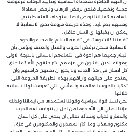
ان التهم الجاهزة بمعاداة السامية وبتأييد الارهاب مرفوضة
جملة وتفصيلا فنحن نرفض الارهاب ونرفض معاداة
السامية كما اننا نرفض ايضا استهداف الفلسطينيين
وقتلهم بدم بارد ، وهذه جريمة مروعة بحق الانسانية لا
يمكن ان يقبلها اي انسان عاقل .
ثقافتنا كانت وستبقى ثقافة السلام والمحبة والاخوة
الانسانية فنحن نرفض الحروب والقتل والعنف ونؤمن بأن
البشر جميعا هم اخوة في انتماءهم الانساني بالدرجة الاولى
وهؤلاء الذين يقتلون في غزة هم بشر خلقهم الله كما خلق
كل انسان في هذا العالم ولا يجوز ان تمتهن كرامتهم وان
يعتدى على حياتهم وارزاقهم بهذه الطريقة المروعة التي
تذكرنا بالحروب العالمية والمآسي التي تعرضت لها الانسانية
خلالها.
نحن لسنا قوة سياسية وقوتنا نستمدها من ايماننا ولذلك
فإننا نصلي الى الله دوما من اجل ان تتوقف لغة الحرب
والدمار والخراب ونسأله تعالى ان يتحنن على كل انسان
مكلوم ومعذب وما اكثر المعذبين والمكلومين في غزة .
نداءنا في هذه الايام نوجهه الى كل المسيحيين في العالم