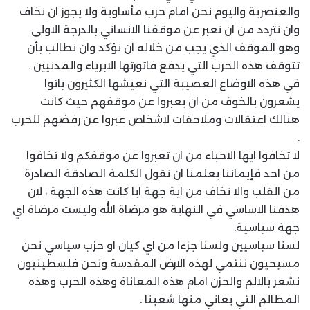
والعنصرية واليوم نحن امام حرب مأساوية ولا يجوز ان نخاف
وان نتردد من ان نعبر عن موقفنا الانساني بالدرجة الاولى
وهو الموقف الذي يجب من خلاله ان نؤكد وان نطالب بأن
تتوقف هذه الحرب التي يدفع فاتورتها الابرياء والمدنيين .
في هذه الاوضاع العصيبة التي نعيشها الكثيرون باتوا
يشعرون بالخوف من ان يعبروا عن موقفهم حيث كانت
هنالك اعتقالات وملاحقات لاشخاص عبروا عن رفضهم للحرب
.
لا تخافوا ايها الاحباء من ان تعبروا عن موقفكم ولا تخافوا
من احد فإيماننا يعلمنا ان نقول الكلمة الصادقة الصادرة
من القلب والا نخاف من اية جهة ايا كانت هذه الجهة ، لان
هدفنا الاساسي في النهاية هو مرضاة الله وليست مرضاة اي
جهة سياسية.
لسنا سياسيين ولسنا جزءا من اي كيان او حزب سياسي نحن
مسيحيون ننتمي لهذه الارض المقدسة ونحن فلسطينيون
نشعر بالالم والحزن امام هذه المعاناة وهذه الحرب وهذه
المظالم التي يعاني منها شعبنا .