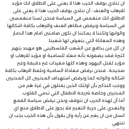
ان تنادي بوقف الحرب هذا لا يعني على الاطلاق انك مؤيد
للارهاب والعنف ، أن تنادي بوقف الحرب هذا لا يعني على
الاطلاق انك منغمس في السياسة فنحن لسنا منغمسين
في السياسة ونرفض مظاهر العنف والارهاب بكافة اشكالها
والوانها ولكننا لا يمكننا ان نكون صامتين امام هذا الدمار
وهذه المعاناة التي يتعرض لها شعبنا.
ان كل من يدافع عن الشعب الفلسطيني هو مهدد بتهم
كثيرة فقد يصفونه بأنه معاد للسامية او مؤيد للارهاب او
مؤيد لقتل اليهود وهذه كلها مفردات غير دقيقة وغير
صحيحة ، فنحن نرفض معاداة السامية ونلفظ الارهاب بكافة
اشكاله والوانه كما ونرفض استهداف المدنيين كل المدنيين
ووجب التذكير بأن اولئك الذين يقتلون في غزة هم من
المدنيين وخاصة شريحة الاطفال التي تدمي القلوب .
أما آن لهذه الحرب ان تتوقف ونحن نرفض سياسة القمع
والتعدي على حرية التعبير فلا يجوز على الاطلاق منع اي
انسان من ان يعبر عن رأيه وان يقول بأن هذه الحرب يجب ان
تنتهي .