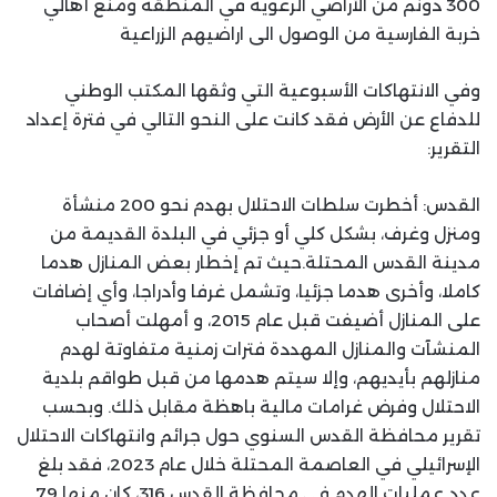
300 دونم من الأراضي الرعوية في المنطقة ومنع أهالي
خربة الفارسية من الوصول الى اراضيهم الزراعية
وفي الانتهاكات الأسبوعية التي وثقها المكتب الوطني
للدفاع عن الأرض فقد كانت على النحو التالي في فترة إعداد
التقرير:
القدس: أخطرت سلطات الاحتلال بهدم نحو 200 منشأة
ومنزل وغرف، بشكل كلي أو جزئي في البلدة القديمة من
مدينة القدس المحتلة.حيث تم إخطار بعض المنازل هدما
كاملا، وأخرى هدما جزئيا، وتشمل غرفا وأدراجا، وأي إضافات
على المنازل أضيفت قبل عام 2015، و أمهلت أصحاب
المنشآت والمنازل المهددة فترات زمنية متفاوتة لهدم
منازلهم بأيديهم، وإلا سيتم هدمها من قبل طواقم بلدية
الاحتلال وفرض غرامات مالية باهظة مقابل ذلك. وبحسب
تقرير محافظة القدس السنوي حول جرائم وانتهاكات الاحتلال
الإسرائيلي في العاصمة المحتلة خلال عام 2023، فقد بلغ
عدد عمليات الهدم في محافظة القدس 316، كان منها 79