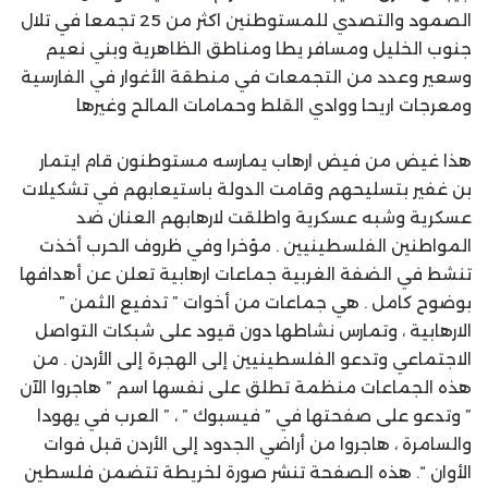
الصمود والتصدي للمستوطنين اكثر من 25 تجمعا في تلال
جنوب الخليل ومسافر يطا ومناطق الظاهرية وبني نعيم
وسعير وعدد من التجمعات في منطقة الأغوار في الفارسية
ومعرجات اريحا ووادي القلط وحمامات المالح وغيرها
هذا غيض من فيض ارهاب يمارسه مستوطنون قام ايتمار
بن غفير بتسليحهم وقامت الدولة باستيعابهم في تشكيلات
عسكرية وشبه عسكرية واطلقت لارهابهم العنان ضد
المواطنين الفلسطينيين . مؤخرا وفي ظروف الحرب أخذت
تنشط في الضفة الغربية جماعات ارهابية تعلن عن أهدافها
بوضوح كامل . هي جماعات من أخوات ” تدفيع الثمن ”
الارهابية ، وتمارس نشاطها دون قيود على شبكات التواصل
الاجتماعي وتدعو الفلسطينيين إلى الهجرة إلى الأردن . من
هذه الجماعات منظمة تطلق على نفسها اسم ” هاجروا الآن
” وتدعو على صفحتها في ” فيسبوك ” ، ” العرب في يهودا
والسامرة ، هاجروا من أراضي الجدود إلى الأردن قبل فوات
الأوان “. هذه الصفحة تنشر صورة لخريطة تتضمن فلسطين