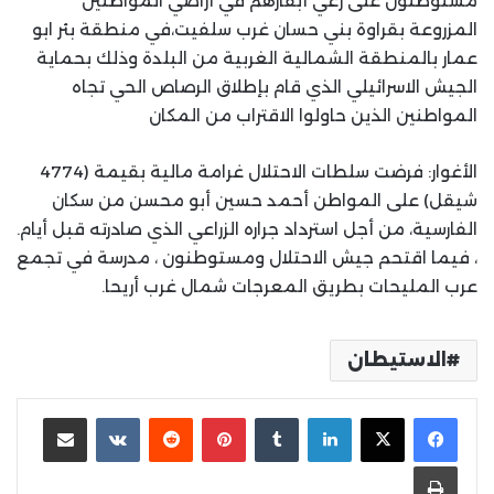
مستوطنون على رعي أبقارهم في أراضي المواطنين
المزروعة بقراوة بني حسان غرب سلفيت،في منطقة بئر ابو
عمار بالمنطقة الشمالية الغربية من البلدة وذلك بحماية
الجيش الاسرائيلي الذي قام بإطلاق الرصاص الحي تجاه
المواطنين الذين حاولوا الاقتراب من المكان
الأغوار: فرضت سلطات الاحتلال غرامة مالية بقيمة (4774
شيقل) على المواطن أحمد حسين أبو محسن من سكان
الفارسية، من أجل استرداد جراره الزراعي الذي صادرته قبل أيام.
، فيما اقتحم جيش الاحتلال ومستوطنون ، مدرسة في تجمع
عرب المليحات بطريق المعرجات شمال غرب أريحا.
الاستيطان
لينكدإن
بينتيريست
مشاركة عبر البريد
طباعة