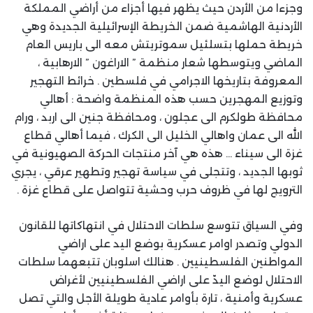
وجزءا من الأردن حيث يظهر فيها أجزاء من أراضي المملكة
الأردنية الهاشمية ضمن الخريطة الإسرائيلية الجديدة وهي
خريطة حملها بتسلئيل سموتريتش معه الى باريس العام
الماضي ويتوسطها شعار منظمة ” الاراغون ” الارهابية ،
المعروفة بتاريخها الاجرامي في فلسطين . خرائط التهجير
وتوزيع المهجرين حسب هذه المنظمة واضحة : أهالي
محافظة طولكرم الى عجلون ، ومحافظة جنين الى اربد ، ورام
الله الى عمان واهالي الخليل الى الكرك ، فيما أهالي قطاع
غزة الى سيناء … هذه هي آخر منتجات الحركة الصهيونية في
ثوبها الجديد ، وتتجلى في سياسة تهجير وتطهير عرقي ، يجري
الترويج لها في ظروف حرب وحشية تتواصل على قطاع غزة .
وفي السياق تتوسع سلطات الاحتلال في انتهاكاتها للقانون
الدولي وتصدر اوامر عسكرية بوضع اليد على اراضي
المواطنين الفلسطينيين . هنالك اسلوبان تتبعهما سلطات
الاحتلال لوضع اليدّ على اراضي الفلسطينيين لأغراض
عسكرية وأمنية ، تارة بأوامر عادية طويلة الأجل والتي تصل