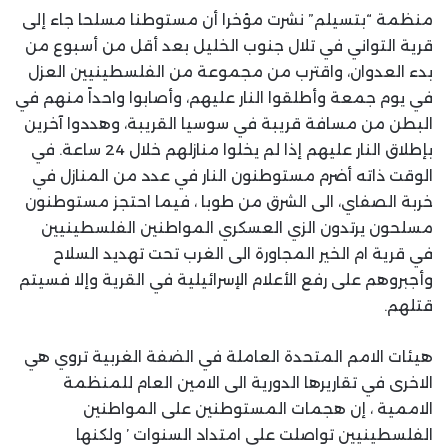
منظمة “بتسيلم” نشرت مؤخرا أن مستوطنا مسلحا جاء إلى
قرية التواني في تلال جنوب الخليل بعد أقل من أسبوع من
بدء العدوان، واقترب من مجموعة من الفلسطينيين العزل
في يوم جمعة وأطلقوا النار عليهم، وأصابوا واحداً منهم في
البطن من مسافة قريبة في سوسيا القريبة، وهددوا آخرين
بإطلاق النار عليهم إذا لم يخلوا منازلهم خلال 24 ساعة. في
الوقت ذاته أضرم مستوطنون النار في عدد من المنازل في
خربة الصفاي، الى الشرق من طوبا ، فيما احتجز مستوطنون
مسلحون يرتدون الزي العسكري المواطنين الفلسطينيين
في قرية ام الخير المجاورة الى الغرب تحت تهديد السلاح
وأجبروهم على رفع الأعلام الإسرائيلية في القرية وإلا فسيتم
قتلهم.
هيئات الامم المتحدة العاملة في الضفة الغربية تروي هي
الاخرى في تقاريرها الدورية الى الامين العام للمنظمة
الاممية ، إن هجمات المستوطنين على المواطنين
الفلسطينيين تواصلت على امتداد السنوات ’ ولكنها