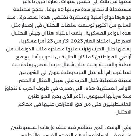
مدتها من ثلاث إلى خمس سنوات ، وتارة أخرى بأوامر
مستعجلة لا تتجاوز مدة سريانها 60 يومًا ، بحجج مختلفة
جوهرها دواع أمنية وعسكرية تقتضي هذه المصادرة. . منذ
السابع من اكتوبر توسعت سلطات الاحتلال في إصدار مثل
هذه الاوامر العسكرية . يلفت الانتباه هنا ان جيش الاحتلال
اصدر على امتداد العام 2023 اكثر من 23 أمرا عسكريا ،
بعضها خلال الحرب وترتب عليها مصادرة مئات الدونمات من
أراضي المواطنين كما كان الحال قبل الحرب بأسابيع مع
قطنة والقبيبة وبيت عنان شمال غرب القدس، وبلدة بيت
لقيا غرب رام الله قبل الحرب وبلدة عزون الى الشرق من
مدينة قلقيلية خلال الحرب على سبيل المثال لا الحصر .
الأوامر العسكرية هذه ، التي صدرت في ظروف الحرب لا تتجاوز
مدة سريانها اسبوعين ، الأمر الذي يحرم المواطنين
الفلسطينيين حتى من حق الاعتراض عليها في محاكم
الاحتلال
وفي الوقت ، الذي يتفاقم فيه عنف وإرهاب المستوطنين
وتنمو في اوساطهم أوهام التهجير القسري والتطهير