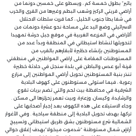
يائير” بطول خمسة كم ، ويسطو على خمسين دونما من
أراضي قريتي الركيز وشعب البطم وغيرها من القرى والخرب
في شفا يطا جنوب الخليل ، كما قررت سلطات الاحتلال
الاسرائيلي وضع اليد على مساحة نحو عشرة دونمات من
ألأراضي في المزرعه الغربية في موقع جبل حرشة تمهيدا
لتحويلها لنشاط استيطاني في المنطقة وبدأ عدد من
المستوطنين بإنشاء حظيرة لأبقارهم بالقرب من
المستوطنات المقامة على اراضي المواطنين في منطقتي
قرنة أبو عدس والباطن في بلدة سنجل في حادثة خطيرة
تنذر بنية المستوطنين تحويل أراضي المواطنين إلى مزارع
رعوية ، فيما استولى مستوطنون على كهوف البادية
الشرقية في محافظة بيت لحم والتي تضم بريات تقوع،
والرشايدة، وكيسان، وزعترة، وبيت تعمر زحزلزها الى مسكن .
وجاء الاستيلاء على هذه الكهوف بعد إجبار أصحابها على
تركها، بهدف تحويل البادية إلى منطقة سياحية . وفي الأغوار
الشمالية شرع مستوطنون بشق طريق استيطاني وتسييج
أراضٍ شمال مستوطنة “شدموت ميخولا”بهدف إغلاق حوالي