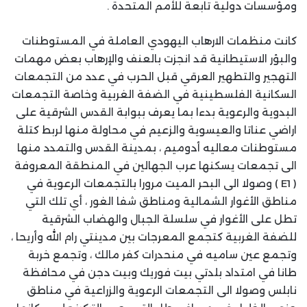
ومؤسسات دولية تابعة للأمم المتحدة .
كانت منظمات الارهاب اليهودي العاملة في المستوطنات
والبؤر الاستيطانية قد انجزت بالعنف والإرهاب بعض مهمات
التهجير والتطهير العرقي قبل الحرب في عدد من التجمعات
السكانية الفلسطينية في الضفة الغربية وخاصة التجمعات
البدوية والرعوية بدءا بما يعرف ببوابة القدس الشرقية على
اراضي عناتا والعيسوية والزعيم في محاولة منها لربط كتلة
مستوطنات معاليه أدوميم ، بمدينة القدس والتمدد منها
الى تجمعات يسكنها عرب الجهالين في المنطقة المعروفة
( E1 ) وصولا الى البحر الميت مرورا بالتجمعات الرعوية في
مناطق الأغوار الشمالية ومناطق شفا الغور ، أي تلك التي
تطل على الأغوار في سلسلة الجبال والهضاب الشرقية
للضفة الغربية كتجمع المعرجات بين مدينتي رام الله وأريحا ،
وتجمع عين ساميه في منحدرات كفر مالك ، وتجمع خربة
طانا في امتداد بلدتي بيت فوريك وبيت دجن في محافظة
نابلس وصولا الى التجمعات الرعوية والزراعية في مناطق