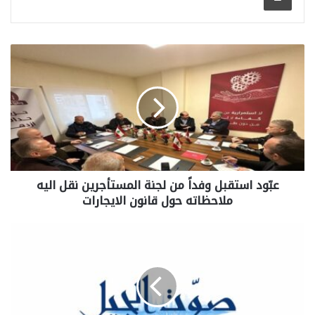
عبّود استقبل وفداً من لجنة المستأجرين نقل اليه
ملاحظاته حول قانون الايجارات