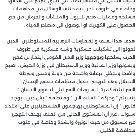
جنوب الخليل في مسافر يطا ، التي يجري التركيز على سكانها
وخاصة في ظروف الحرب بمختلف الوسائل من مداهمات
مسلحة وعمليات هدم للبيوت والمنشآت والحرمان من حق
الحصول على الكهرباء او الوصول الى مصادر المياه .
هدف هذا العنف والممارسات الارهابية للمستوطنين ، الذين
تحولوا الى تشكيلات عسكرية وشبه عسكرية في ظروف
الحرب يسلحها وبوجهها وزير الامن القومي ايتمار بن غفير
ويمولها وزير المالية ووزير الاستيطان في وزارة الجيش ، اصبح
واضحا ويحظى برعاية واضحة من دولة وجيش وشرطة
الاحتلال وهو التهجير . تقول منظمات حقوق الإنسان
الاسرائيلية كمركز الملومات الاسرائيلي لحقوق الانسان ”
بتسيلم ” وحركة ” السلام الآن ” ومنظمة ” يش دين – يوجد
قانون ” إن المستوطنين يهاجمون الفلسطينيين على امتداد
سنوات ، غير أن المستوى الحالي من العنف بهدف التهجير
غير مسبوق من حيث الوتيرة والشدة وخاصة في جنوب
محافظة الخليل .