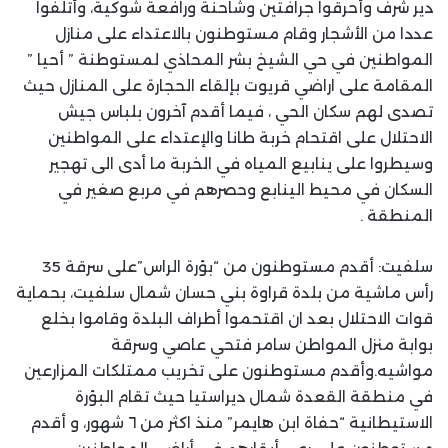
دير شرف وأحرقوا جرافتين وشاحنة ورافعة شوكية، وأتلفوا
عددا من الأشجار وقام مستوطنون بالاعتداء على منازل
المواطنين في حي الشيخ بشر المحاذي لمستوطنة ” أحيا ”
المقامة على اراضي قريوت بإلقاء الحجارة على المنازل حيث
تصدى لهم سكان الحي ، فيما أقدم آخرون بلباس جيش
الاحتلال على اقتحام خربة طانا والإعتداء على المواطنين
وسيطروا على ينابيع المياه في الخربة ما أدى الى تهجير
السكان في محيط الينابع وحصرهم في مربع صغير في
المنطقة .
سلفيت: أقدم مستوطنون من “بؤرة الراس”على سرقة 35
رأس ماشية من بلدة قراوة بني حسان شمال سلفيت، بحماية
قوات الاحتلال بعد ان اقتحموا أطراف البلدة وقاموا بخلع
بوابة منزل المواطن سامر فتحي عاصي وسرقة
مواشيه.وأقدم مستوطنون على تخريب ممتلكات المزارعين
في منطقة القعدة شمال ديراستيا حيث تقام البؤرة
الاستيطانية “حفاة ابن هايمر” منذ اكثر من ٦ شهور، و أقدم