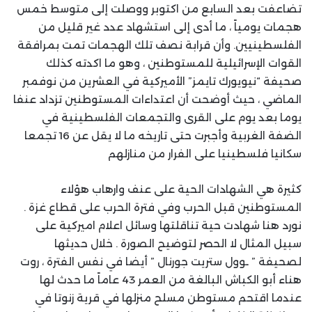
تضاعفت بعد السابع من اكتوبر ووصلت إلى متوسط خمس
هجمات يومياً ، ما أدى إلى استشهاد عدد غير قليل من
الفلسطينيين. وأن قرابة نصف تلك الهجمات تمت بمرافقة
القوات الإسرائيلية للمستوطنين ، وهو ما اكدته كذلك
صحيفة “نيويورك تايمز” الأميركية في العشرين من نوفمبر
الماضي ، حيث أوضحت أن اعتداءات المستوطنين تزداد عنفا
يوما بعد يوم على القرى والتجمعات الفلسطينية في
الضفة الغربية وأجبرت حتى تاريخه ما لا يقل عن 16 تجمعا
سكانيا فلسطينيا على الفرار من منازلهم
كثيرة هي الشهادات الحية على عنف وارهاب هؤلاء
المستوطنين قبل الحرب وفي فترة الحرب على قطاع غزة .
نورد هنا شهادت حية تناقلتها وسائل اعلام اميركية على
سبيل المثال لا الحصر لتوضيح الصورة . خلال حديثها
لصحيفة ” ـوول ستريت جورنال ” أيضا في نفس الفترة ، روت
هناء أبو الكباش البالغة من العمر 43 عاماً ما حدث لها
عندما اقتحم مستوطن مسلح منزلها في قرية زنوتا في