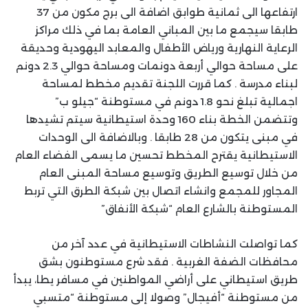
ارتفاعها الى ثمانية طوابق اضافة الى برج مكون من 37
طابقا سيجمع ما بين المباني العامة بما في ذلك مراكز
الرعاية النهارية ورياض الأطفال والمعابد اليهودية وحديقة
على مساحة حوالي أربعة دونمات ومساحة حوالي 2.3 دونم
لبناء مدرسة . كما قررت اللجنة تقديم مخطط لمساحة
اجمالية تبلغ نحو 1.8 دونم في مستوطنة “جيلو ب”
وتتضمن الخطة بناء 160 وحدة استيطانية سيتم تشيدها
في مبنى يتكون من 28 طابقا . وبالاضافة الى الوحدات
الاستيطانية يقترح المخطط تحسين ما يسمى الفضاء العام
من خلال توسيع الطريق وتوسيع مساحة المبنى العام
المجاور للمجمع وانشاء اتصال بين شبكة الطرق التي تربط
المستوطنة بالشارع العام “شبكة الأنفاق”
كما تواصلت النشاطات الاستيطانية في عدد آخر من
محافظات الضفة الغربية . فقد شرع مستوطنون بشق
طريق استيطاني على أراضي المواطنين في مسافر يطا، يبدأ
من مستوطنة “أفيجال” وصولا إلى مستوطنة “متسبي