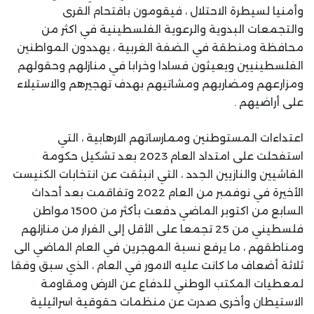
وأمنيا لسيطرة الاحتلال ، فيقومون باقتحام القرى
والتجمعات البدوية والرعوية الفلسطينية في اكثر من
محافظة ومنطقة في الضفة الغربية ، يهددون المواطنين
الفلسطينيين ويعيثون فسادا وخرابا في منازلهم وحقولهم
ومزارعهم ومضاربهم ومشاتيهم بهدف تهجيرهم والاستيلاء
على أراضيهم .
اعتداءات المستوطنين وممارساتهم الارهابية ، التي
استفحلت على امتداد العام 2023 بعد تشكيل حكومة
الفاشيين والنازيين الجدد ، التي انبثقت عن انتخابات الكنيست
الأخيرة في نوفمبر من العام 2022 وتفاقمت بعد أحداث
السابع من اكتوبر الماضي دفعت بأكثر من 1500 مواطن
فلسطيني من 25 تجمعا على الأقل إلى الفرار من منازلهم
ومناطقهم ، ما يرفع نسبة المهجرين في العام الماضي الى
ثلاثة أضعاف ما كانت عليه الامور في العام ، الذي سبق وفقا
لمعطيات المكتب الوطني للدفاع عن الارض ومقاومة
الاستيطان وأخرى صدرت عن منظمات حقوقية اسرائيلية