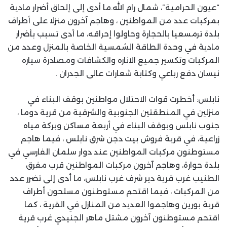
“عيون الحرامية”، شمال رام الله.ما أدى إلى إلحاق أضرار مادية
بمركبات عدد من المواطنين ، وهاجم آخرون منزلا على أطراف
بلدة ترمسعيا بالحجارة وحاولوا إحراقه، ما أدى تسبب بأضرار
مادية في وحدة الطاقة الشمسية الخاصة بالمنزل وعدد من
المركبات وتكسير جميع الاناره والكشافات ومصادرة سياره
نيسان دفع رباعي وكتابة شعارات عالى الجدران .
نابلس: أخطرت قوات الاحتلال مواطنين بوقف البناء في
منزلين في المنطقتين الجنوبية والشرقية من قرية دوما ،
جنوب نابلس وبوقف البناء في أربعة مساكن وبركة مياه
زراعية، في قرية فروش بيت دجن شرق نابلس ، فيما هاجم
مستوطنون مركبات المواطنين عند دوار سلمان الفارسي في
بلدة حوارة، وهاجم آخرون مركبات المواطنين قرب مفرق
الطنيب غرب قرية دير شرف غرب نابلس، ما أدى إلى تضرر عدد
من المركبات ، فيما اقتحم مستوطنون مسلحون أطراف
قرية بورين وهاجموا العديد من المنازل في القرية ، كما
اقتحم مستوطنون آخرون مشتل ماهر الجنيدي غرب قرية