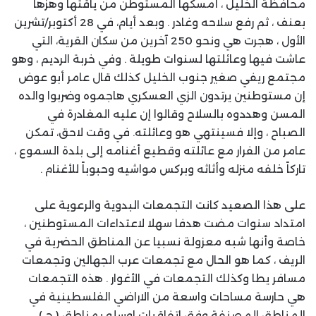
محافظة الخليل ، أمسكها المستوطن من ياقتها وهزها
بعنف ، ثم رفع سلاحه وغادر . وبعد أيام، في 28 أكتوبر/تشرين
الأول ، هجرت هي ونحو 250 آخرين من سكان القرية، التي
عاشت فيها وعائلتها لسنوات طويلة . وفي خربة الرديم ، وهو
مجتمع ريفي صغير جنوب الخليل كذلك قال عامر أبو عوض
إن مستوطنين يرتدون الزي العسكري هاجموه وضربوا والده
المسن وهددوه بالسلاح وقالوا إن عليه المغادرة في
الصباح ، وإلا فسينتهي هو وعائلته. في وقت لاحق، تمكن
عامر من الفرار مع عائلته وقطيع أغنامه إلى بلدة السموع ،
تاركاً خلفه منزله وأثاثه وبركس مواشيه وحبوباً للأغنام .
على هذا الصعيد كانت التجمعات البدوية والرعوية على
امتداد سنوات مضت هدفا سهلا لاعتداءات المستوطنين ،
خاصة وأنها شبه معزولة نسبيا عن المناطق الحضرية في
الريف ، كما هو الحال مع تجمعات عرب الجهالين وتجمعات
مسافر يطا وكذلك التجمعات في الأغوار . هذه التجمعات
هي حارسة مساحات واسعة من الاراضي الفلسطينية في
المناطق المصنفة وفق اتفاقيات اوسلو بمناطق ( ج )