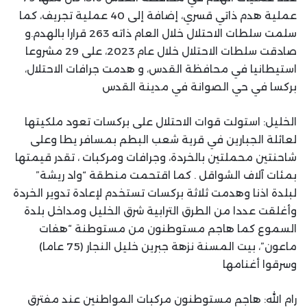
عملية هدم ذاتي قسري، إضافة إلى 40 عملية تجريف، كما
سلمت سلطات الاحتلال خلال العام ذاته 263 قرارا بالهدم.و
صادقت سلطات الاحتلال خلال عام 2023، على 29 مشروعا
استيطانيا في محافظة القدس، و هدمت جرافات الاحتلال،
بركسا في حي الصوانة في مدينة القدس
الخليل: استولت قوات الاحتلال على بركسات تعود ملكيتها
لعائلة الجبارين في قرية شعب البطم بمسافر يطا وعلى
شاحنتين محملتين بالخردة، وجرافات ومركبات ، تقدر قيمتها
بمئات آلاف الشواقل . كما اقتحمت منطقة “واد ريشة”
لبلدة اذنا وهدمت ثلاثة بركسات تستخدم لإعادة تدوير الخردة
وأغلقت عددا من الطرق الترابية شرق الخليل ومداخل بلدة
السموع كما هاجم مستوطنون من مستوطنة “هفات
ماعون”، بيت المسنة نزهة جبرين خليل النجار (75 عاما)
وسرقوا أغنامها
رام الله: هاجم مستوطنون مركبات المواطنين عند مفترق