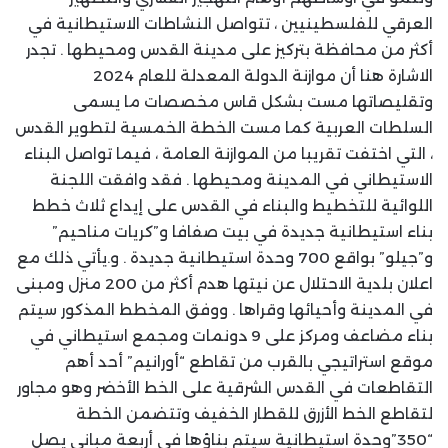
العرقي للفلسطينيين ، تتواصل النشاطات الاستيطانية في
أكثر من محافظة بتركيز على مدينة القدس ومحيطها . تجدر
الاشارة هنا أن موازنة الدولة المعدلة للعام 2024
وتقليصاتها مست بشكل قاس مخصصات ما يسمى
السلطات العربية كما مست الخطة الخمسية لتطوير القدس
، التي اختفت تقريبا من الموازنة العامة ، فيما تواصل البناء
الاستيطاني في المدينة ومحيطها . فقد وافقت اللجنة
اللوائية للتخطيط والبناء في القدس على إيداع ثلاث خطط
بناء استيطانية جديدة في بيت صفافا و”كريات مناحيم”
و”جيلو” بواقع 700 وحدة استيطانية جديدة . و.يأتي ذلك مع
اعلان بلدية الاحتلال عن نيتها هدم أكثر من 200 منزل ومبنى
في المدينة وأحيائها وقراها . ووفق المخطط المذكور سيتم
بناء مضاعف ومركز على 9 دونمات ومجمع استيطاني في
موقع استراتيجي بالقرب من تقاطع “أورانيم” أحد أهم
التقاطعات في القدس الشرقية على الخط الأخضر وهو مجاور
لتقاطع الخط الأزرق للقطار الخفيف وتتضمن الخطة
“350”وحدة استيطانية سيتم بناؤها في أربعة مباني يصل