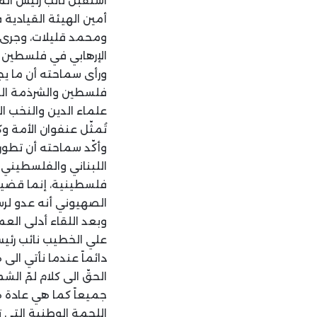
استقبل نائب رئيس ال
أمين الهيئة القيادي
ومحمد قليلات، وجرى ا
الإرهابي في فلسطين و
ورأى سماحته أن ما يج
فلسطين والشرذمة الت
علماء الدين والنخب 
تُمثّل عنفوان الأمة وك
وأكّد سماحته أن تطو
اللبناني والفلسطيني ي
فلسطينية، إنما قضية 
الصهيوني أنه عدو لرس
وبعد اللقاء أدلى الع
علي الخطيب نائب رئيس
دائماً عندما نأتي الى
الحقّ الى كلام لمّ ال
جميعاً كما هي عادة هذ
اللحمة الوطنية التي 