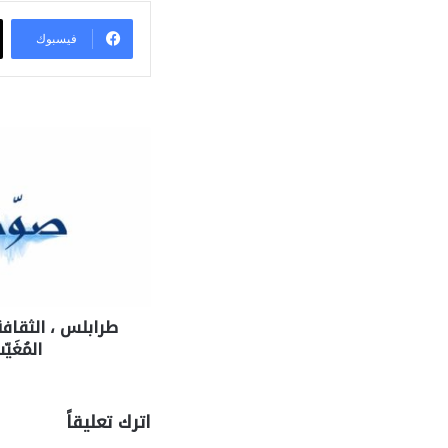
فيسبوك
طرابلس ، الثقافة
المُغَي
اترك تعليقاً