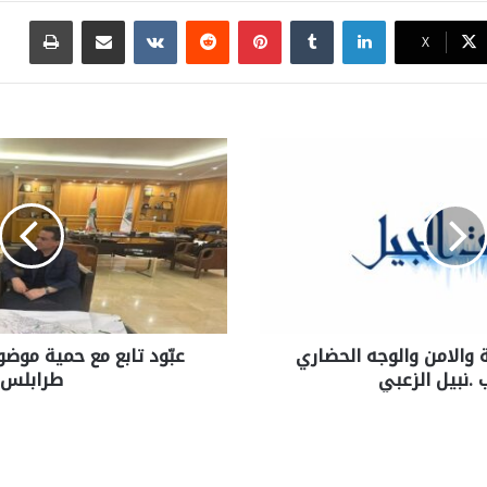
لينكدإن
بينتيريست
مشاركة عبر البريد
طباع
X
 والامن والوجه الحضاري
عبّود تابع مع حمية موض
ّب .نبيل الزعبي
طرابلس