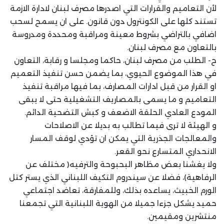
لأن التعاميم والقرارات التي اصدرها مصرف لبنان لادارة الازمة
تستند كلها على الكونترول دون قانون. على ان يسمح لسحب
اضافي بالتراضي بشروط معينة ومراقبة ومحددة ومدروسة
بالتعاون مع مصرف لبنان.
ح- الطلب من مصرف لبنان، حاكما ومجلسا و رقابة، التعاون
في هذا الموضوع الحيوي، بما يضمن حسن تنفيذ التعميم
او القرار من قبل ادارات المصارف، بما فيها مراقبة تنفيذ
التعاميم و ما يسمى بالمصاريف التشغيلية حتى لا يبقى
المودع العادي الحلقة الاضعف و كبش التضحية الدائم.
و الهيئة لا ترى فيما تطالب به بديلا عن الاصلاحات
والمعالجات الجذرية التي يمكن ان تؤدي لوقف المسار
الانحداري المتسارع نحو القعر.
ولا يغشنا بعض مظاهر البحبوحة والترفيه( مختلف عن
الرفاهية)، فضلا عن سيندروم التكيف اللبناني الذي يستر كتل
الورم الخبيث، يساعده بذلك، وللمفارقة، تعاضد اجتماعي
حميد يشكل جزءا جميلا من الهوية اللبنانية التي تجمعنا
منتشرين ومقيمين.