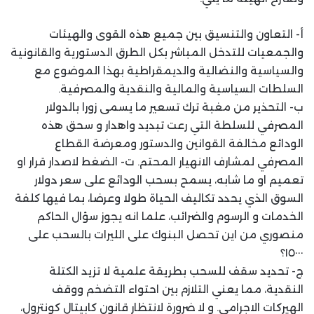
أ- التعاون والتنسيق بين جميع هذه القوى والهيئات
والجمعيات للتدخل المباشر بكل الطرق الدستورية والقانونية
والسياسية والنضالية والديمقراطية بهذا الموضوع مع
السلطات السياسية والمالية والنقدية والمصرفية.
ب- التحذير من مغبة ترك تسعير ما يسمى زورا بالدولار
المصرفي للسلطة التي رعت تبديد واهدار و سحق هذه
الودائع مخالفة القوانين والدستور ومعرضة القطاع
المصرفي لمشارف الانهيار المحتم. ت- الضغط لاصدار قرار او
تعميم او ما شابه، يسمح بسحب الودائع على سعر دولار
السوق الذي يحدد تكاليف الحياة طولا وعرضا، بما فيها كلفة
الخدمات و الرسوم والضرائب، علما انه يجوز سؤال الحاكم
منصوري من اين تحصل البنوك على الليرات بالسحب على
١٥٠٠٠؟
ج- تحديد سقف للسحب بطريقة علمية لا تزيد الكتلة
النقدية، مما يعني التلازم بين احتواء التضخم ووقف
الهيركات الاجرامي. و لا ضرورة لانتظار قانون كابيتال كونترول،