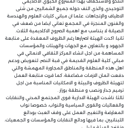
التلكؤ والاستخفاف بهذا المشروع الحيوي الاكاديمي
التوحيدي والذي التف حوله جميع الشماليين من شتى
الاطياف والإتجاهات. علما ان مباني كليات العلوم والهندسة
والفنون المنجزة في المجمع تعاني ايضا من ضعف في
الصيانة لا يتناسب مع اهمية الصروح الاكاديمية الثلاث.
ثانيا: اكدت الهيئة اصرارها رغم الظروف المعقدة على متابعة
الجهود و بالتعاون مع الجهات والهيئات والمؤسسات
المساهمة من اجل انشاء المركز الثقافي الانمائي في
مباني كلية العلوم القديمة في قبة النصر، لتعويض ودعم
اهل هذه المنطقة والمناطق المجاورة المهمشة والتي
دفعت اثمان الازمات مضاعفة، كما قررت متابعة العمل
لتهيئة الظروف والبيئة و الامكانيات المناسبة من اجل
ترميم جدار ونصب و منطقة بوزار .
ثالثا: ناشدت الهيئة الادارية قوى المجتمع المدني والنقابات
والفعاليات والقوى السياسية والنواب، خصوصا نواب
المعارضة والتغيير، العمل على وقف العبث بودائع
اللبنانيين، بما فيها ودائع النقابات والمؤسسات و الجمعيات،
وتقترح الهيئة ما يلي: