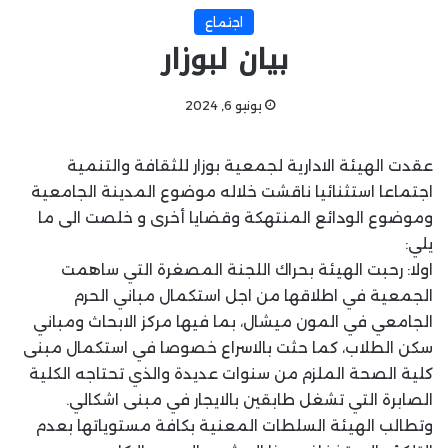
اجتماع
بيان لبوزار
يونيو 6, 2024
عقدت الهيئة الادارية لجمعية بوزار للثقافة والتنمية
اجتماعا استثنائيا ناقشت خلاله موضوع المدينة الجامعية
وموضوع الودائع المنتهكة وقضايا أخرى و خلصت الى ما
يلي:
اولا: رحبت الهيئة بحراك اللجنة المصغرة التي ساهمت
الجمعية في اطلاقها من اجل استكمال مباني الحرم
الجامعي في المون ميشال، بما فيها مركز الابحاث ومباني
سكن الطلاب، كما حثت بالاسراع خصوصا في استكمال مبنى
كلية الصحة الملزم من سنوات عديدة والذي تحتاجه الكلية
الصابرة التي تشغل طابقين بالايجار في مبنى اشكالي.
وتطالب الهيئة السلطات المعنية بكافة مستوياتها بعدم