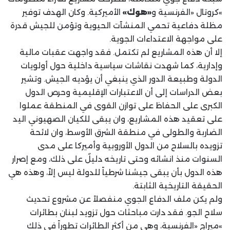
«هوك»
الأميركية. وكان الهدف توفير
‏مظلة دفاعية تحمي المنشآت الحيوية وتؤمن للجيش قدرة
على مواجهة الاعتداءات الجوية‎.‎
إلا أن هذه المشاريع لم تكتمل. فقد واجهت عقبات مالية
وإدارية، كما شهدت نقاشات سياسية ‏داخلية حول أولويات
الدولة وطبيعة الدور الذي ينبغي أن يؤديه الجيش. وتشير
بعض الدراسات ‏إلى أن الاعتبارات الإقليمية وحرص الدول
الكبرى على الحفاظ على توازن القوى في المنطقة ‏عملوا
على تعقيد هذه المشاريع، وان يبقى للكيان الصهيوني اليد
الضاربة والطولى في منطقة ‏الشرق الأوسط، وان لائحة
تزويده بالسلاح من الدول الأوروبية وأميركا على مدى
السنوات منذ ‏انشائه وحتى تاريخه دليلٌ على ذلك، ومع إصرار
هذه الدول بأن يبقى جيشنا شرطياً للدولة ليس ‏إلاّ، وهذه هي
الحقيقة التاريخية الثابتة.‏
ولم يكن ملف الدفاع الجوي منفصلاً عن مشروع تحديث
سلاح الجو. فقد دارت مباحثات حول ‏تزويد لبنان بطائرات
‏‎«‎ميراج‎» ‎الفرنسية، وهي من أكثر الطائرات تطوراً في ذلك