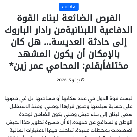
مقالات
الفرص الضائعة لبناء القوة
الدفاعية اللبنانيةمن رادار الباروك
إلى حادثة العديسة… هل كان
بالإمكان أن يكون المشهد
مختلفاًبقلم: المحامي عمر زين*‏
يوليو 3, 2026
ليست قوة الدول في عدد سكانها أو مساحتها، بل في قدرتها
على حماية سيادتها وصون قرارها ‏الوطني. ومنذ الاستقلال،
سعى لبنان إلى بناء جيش وطني يكون الضامن لوحدة
الوطن والمدافع ‏عن حدوده، إلا أن مسيرة تطوير هذا الجيش
اصطدمت بمحطات عديدة، تداخلت فيها الاعتبارات ‏المالية