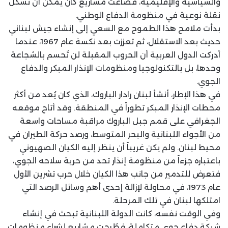
والسياسية والإقليمية، فضاعت مشاريع كان يمكن أن تشكل
نقلة نوعية في منظومة الدفاع ‏الوطني‎.‎
بدأت ملامح هذا الطموح مع السعي إلى إنشاء جيش لبناني
حديث بعد الاستقلال، ثم تعززت بعد ‏نكسة عام 1967، عندما
أدركت الدول العربية أن الحروب المقبلة لن تُحسم بالشجاعة
وحدها، ‏بل بالتكنولوجيا ومنظومات الإنذار المبكر والدفاع
الجوي‎.‎
في هذا الإطار، أنشأ لبنان رادار الباروك، الذي كان يُعد من أكثر
محطات الإنذار المبكر تطوراً ‏في المنطقة. وقد أتاح موقعه
الجغرافي على قمم جبل الباروك مراقبة مساحات واسعة
من ‏الأجواء اللبنانية والبحر المتوسط، ورصد حركة الطيران في
محيط لبنان. ولم يكن غريباً أن ‏ينظر إليه الكيان الصهيوني
باعتباره جزءاً من منظومة إنذار تحد من حرية سلاحه الجوي،
‏فتعرض للتدمير من جانب هذا الكيان خلال حرب تشرين الأول
عام 1973، في محاولة لإزالة ‏إحدى أهم وسائل الرصد التي
امتلكها لبنان في تلك المرحلة‎.‎
وفي الوقت نفسه، كانت الدولة اللبنانية تبحث في إنشاء
شبكة دفاع جوي متكاملة، فطُرحت ‏مشاريع لشراء منظومات