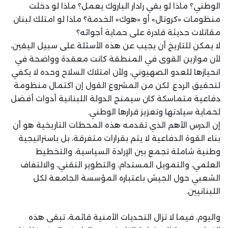
الوطني؟ ماذا لو بقي رادار الباروك يعمل؟ ماذا لو دخلت
منظومات ‏‏«كروتال» أو «هوك» الخدمة؟ ماذا لو امتلك لبنان
مقاتلات حديثة قادرة على حماية أجوائه؟
لا يمكن للتاريخ أن يجيب عن هذه الأسئلة على سبيل اليقين،
لأن موازين القوى في المنطقة ‏كانت معقدة وواضحة في
انحيازها للعدو الصهيوني، ولأن امتلاك السلاح وحده لا يكفي
لتحقيق ‏الردع. لكن من المشروع القول إن اكتمال منظومة
دفاعية متماسكة كان سيمنح الدولة اللبنانية ‏أدوات أفضل
لحماية سيادتها وتعزيز قرارها الوطني‎.‎
إن الدرس الأهم الذي تقدمه هذه المحطات التاريخية هو أن
بناء القوة الدفاعية لا يتم بقرارات ‏متفرقة، بل باستراتيجية
وطنية شاملة تجمع بين الإرادة السياسية، والتخطيط
العلمي، والتمويل ‏المستدام، والتطوير التقني، والالتفاف
الشعبي حول الجيش باعتباره المؤسسة الجامعة لكل
‏اللبنانيين‎.‎
واليوم، فيما لا تزال التحديات الأمنية قائمة، تبقى هذه