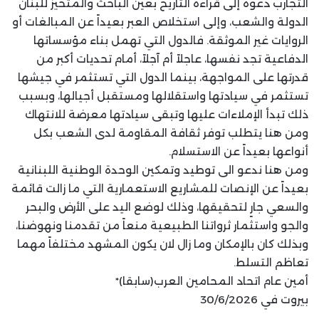
التجارب دعوة إلى قراءة التاريخ بعين ‏الباحث والمتحيز للبنان
الدولة والشعب، وإلى استخلاص العبر بعيداً عن المبالغات أو
الروايات ‏غير الموثقة. فالدول التي تهمل بناء مؤسساتها
الدفاعية تجد نفسها، عاجلاً أم آجلاً، أمام تحديات ‏أكبر من
قدرتها على المواجهة، بينما الدول التي تستثمر في جيشها
تستثمر في سيادتها واستقلالها ‏ومستقبل أجيالها، وبسبب
ذلك تبدأ الإملاءات عليها وتبقى سيادتها معرضة للانتهاك
ومن هنا ‏يتطلب توفر ثقافة المقاومة لدى الشعب بكل
أنواعها بعيداً عن الاستسلام.‏
ومن هنا ندعو الى توطيد وتمكين الوحدة الوطنية اللبنانية
بعيداً عن الإنصات للمشاريع ‏الاستعمارية التي ما زالت قائمة
والسعي جارٍ لتحقيقها، وذلك لوضع اليد على الأرض والبحر
‏والجو واستثمار ثرواتنا الطبيعية منعاً من تقدمنا ونهوضنا،
وبذلك كان بالإمكان وما زال لان ‏يكون المشهد مختلفاً مهما
تعاظم التسلط. ‏
أمين عام اتحاد المحامين العرب(سابقا)*‏
بيروت في 30/6/2026‏