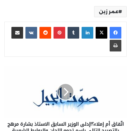
عمر زين
لينكدإن
بينتيريست
مشاركة عبر البريد
طباعة
اتّفاق أم إملاء؟!إدلى الوزير السابق الاستاذ بشارة مرهج
بالتصريح التالي باسم تجمع اللجان والروابط الشعببة