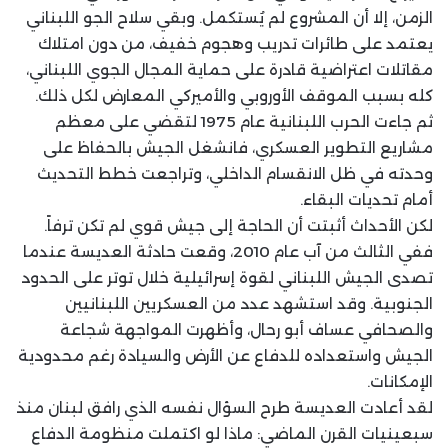
الزمن، إلا أن ‏المشروع لم يُستكمل. وبقي سلاح الجو اللبناني
يعتمد على طائرات تدريب وهجوم خفيف، من ‏دون امتلاك
مقاتلات اعتراضية قادرة على حماية المجال الجوي اللبناني،
كله بسبب الموقف ‏الأوروبي والأميركي المعارض لكل ذلك.‏
ثم جاءت الحرب اللبنانية عام 1975 لتقضي على معظم
مشاريع التطوير العسكري، فانشغل ‏الجيش بالحفاظ على
وحدته في ظل الانقسام الداخلي، وتراجعت خطط التحديث
أمام تحديات ‏البقاء‎.‎
لكن الأحداث أثبتت أن الحاجة إلى جيش قوي لم تكن ترفاً.
ففي الثالث من آب عام 2010، ‏وقعت حادثة العديسة عندما
تصدى الجيش اللبناني لقوة إسرائيلية خلال توتر على الحدود
‏الجنوبية. وقد استشهد عدد من العسكريين اللبنانيين
والصحافي عساف أبو رحال، وأظهرت ‏المواجهة شجاعة
الجيش واستعداده للدفاع عن الأرض والسيادة رغم محدودية
الإمكانات‎.‎
لقد أعادت العديسة طرح السؤال نفسه الذي رافق لبنان منذ
سبعينيات القرن الماضي: ماذا لو ‏اكتملت منظومة الدفاع