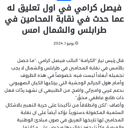
فيصل كرامي في اول تعليق له
عما حدث في نقابة المحامين في
طرابلس والشمال امس
يونيو 1, 2024
قال رئيس تيار “الكرامة” النائب فيصل كرامي :”ما حصل
بالأمس في نقابة المحامين في طرابلس والشمال لا يجب
تحميله أبعاداً ليست فيه، خصوصاً في هذه الظروف.
‏وأمام هول الجرائم الوحشية التي يرتكبها الكيان الصهيوني
بدعم غربي واميركي واضح، من الطبيعي ان نشهد ردّات فعل
ذات طابع عاطفي محقّ”.
‏وأضاف :”لكن وانطلاقاً من تأكيدنا على حرية التعبير بالاشكال
السلمية المكفولة دستورياً، نؤكد أيضاً على ان نقابة
المحامين لها تاريخها العريق في صون مبادئ الوطنية
والعروبة، وكلّنا يحترم تقاليدها ويحرص على مكانتها