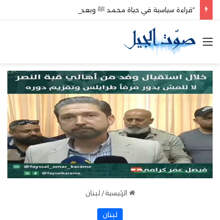
“قراءة سياسية في حياة محمد ﷺ وبعد وفاته”
القائمة
الرئيسية
/
لبنان
لبنان