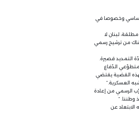
ني أساسي وخصوصا في
طلقة، لبنان لا
هناك من ترشيح رسمي
ّة التمديد قصيرة.
تطوّعي الدّفاع
بهذه القضية يقتضي
به العسكرية.”
ّب الرسمي من إعادة
 وطننا. “
الابتعاد عن