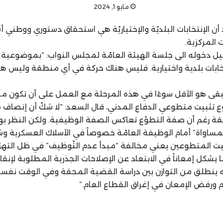
مايو 1, 2024
د أن الإنتخابات البلديّة والإختياريّة هي استحقاق دستوري ووط
 المركزية.
يل دخوله الى جلسة الهيئة العامّة لمجلس النواب: “بموضوعية م
تخابات بلدية واختيارية. فليس هناك حركة في أي منطقة وليس 
 يبقى هو الأقل سوءًا في هذه المرحلة مع العمل على أن تكون مد
 تثبيت متطوعي الدفاع المدني، قال السعد: “لا شكّ أن إنصاف م
ة رغم أن صفة التطوّع تعاكس الصفة الوظيفية. ولكن النظر 
مساواة” أمام الوظيفة العامّة خصوصاً في الأسلاك العسكرية وش
ثبيت المتطوعين يعني مخالفة “مبدأ عدم التّوظيف” في ظل التهر
 يشكل إمعاناً في الابتعاد عن الإصلاحات الجذرية المطلوبة لإنقاذ
ينطلق من التوازن بين دراسة القضية المحقة وفي الوقت نفسه 
م ورفض الإمعان في إغراق القطاع العام.”