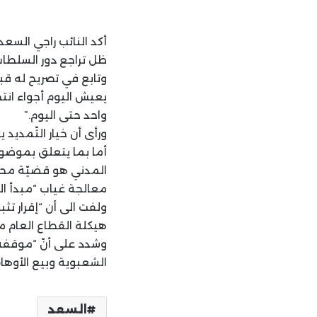
أكد النائب راجي السع
ظل تراجع دور السلطات
وتابع في تصريح له قب
يعيش اليوم أجواء ان
واحد حتى اليوم.”
ورأى أن خيار التّمديد
أما بما يتعلق بموضوع
المدني هو قضيّة محق
معالجة غياب “مبدأ ال
ولفت الى أن “إقرار ت
هيكلة القطاع العام ما
وشدد على أنّ “موقفه 
الشعبوية وبيع الأوها
السعد