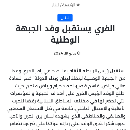
الرئيسية
/
لبنان
لبنان
الفري يستقبل وفد الجبهة
الوطنية
مايو 19, 2024
استقبل رئيس الرابطة الثقافية الصحافي رامز الفري وفدا
من “الجبهة الوطنية لإنقاذ لبنان وبناء الدولة” ضم السادة
هاني فياض, قاسم قصير، احمد خزام ورياض ملحم. حيث
اطلع الوفد الرئيس الفري على أهداف الجبهة والمؤتمرات
التي تحضر لها في مختلف المناطق اللبنانية رفضا للحرب
الأهلية والاقتتال الداخلي، خاصة في ظل الاحتقان المذهبي
والطائفي والمناطقي الذي يشهده لبنان بين الحين والآخر.،
بدوره شكر الفري الوفد على زيارته مؤكدًا على ضرورة تضافر