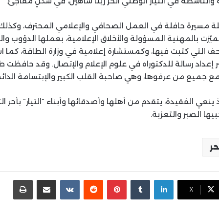
والناشطة في التيار الوطني الحر ريتا شاهين، في شكلٍ مفاجئ.
حلة مسيرة حافلة في العمل الصحافي والإعلامي المحترف، وكذل
يّزت بالمهنية المسؤولة والأخلاق الإعلامية، بعملها الدؤوب والم
حف التي كتبت فيها، وكمستشارة إعلامية في وزارة الطاقة، كما 
ر إعداد رسالة للدكتوراه في علوم الإعلام والإتصال. وقد حافظت 
مع جميع من عرفوها، وهي صاحبة القلب الكبير والإبتسامة الدائم
ذ ينعي الفقيدة، يتقدم من أهلها وأصدقائها وأبناء “التيار” بأحر التع
يها الصبر والتعزية.
حر
لينكدإن
بينتيريست
مشاركة عبر البريد
طباع
X