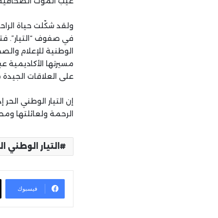
غيّب الموت الصحافية 
ولقد شكّلت حياة الرا
في صفوف “التيار”. فتم
الوطنية للإعلام والص
مسيرتها الأكاديمية عب
على العلاقات الجيدة 
إن التيار الوطني الحر إ
الرحمة ولعائلتها ومحب
التيار الوطني ال
فيسبوك