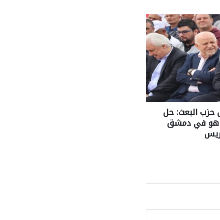
حزب البعث: حل
ين هو في دمشق
ريس