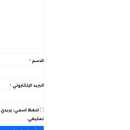
ل
ت
ع
ل
ي
ق
*
الاسم
*
البريد الإلكتروني
*
احفظ اسمي، بريدي ا
تعليقي.