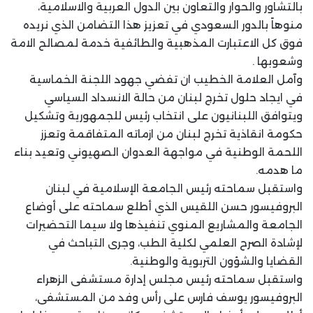
بالتشاور والحوار والتعاون بين الدول العربية والاسلامية،
منوهاً بالدور السعودي في تعزيز هذا التضامن الذي نريده
فوق كل الاعتبارت المذهبية والطائفية خدمة لمصالح الامة
وشعوبها .
وآمل العلامة الخطيب ان تفضي جهود اللجنة الخماسية
في ايجاد حلول تخرج لبنان من حالة الانسداد السياسي
ويتوافق اللبنانيون على انتخاب رئيس للجمهورية وتشكيل
حكومة انقاذية تخرج لبنان من ازماته المتفاقمة وتعزز
اللحمة الوطنية في مواجهة العدوان الصهيوني وتعيد بناء
ما هدمه.
واستقبل سماحته رئيس الجامعة الإسلامية في لبنان
البروفيسور حسن اللقيس الذي أطلع سماحته على أوضاع
الجامعة والمشاريع المنوي تنفيذها ولا سيما التحضيرات
لإشادة الصرح العلمي لكلية الطب، وجرى التباحث في
القضايا والشؤون التربوية والوطنية.
واستقبل سماحته رئيس مجلس إدارة مستشفى الزهراء
البروفيسور يوسف فارس على رأس وفد من المستشفى،