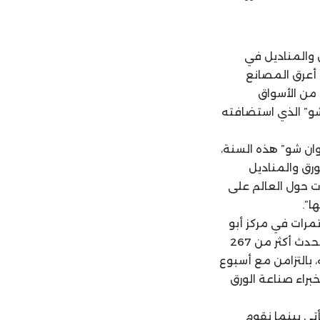
الورق والمناديل في
 أعرق المصانع
 من الأسواق
 شو” الذي استضافته
ان شو” هذه السنة،
رق والمناديل
ات حول العالم على
ا”.
مرات في مركز أبو
ظبي الدولي للمعارض (أدنيك) على مدى ثلاثة أيام بين 16 و18 أبريل الحالي. وشارك في الحدث أكثر من 267
اعه، بالتزامن مع أسبوع
راء صناعة الورق
تي بينما نقوم