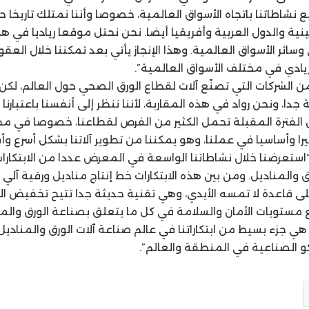
 نشاطاتنا باتجاه الأسواق العالمية، خصوصا وأننا نمتلك تاريخا حا
لاتينية والدول العربية وأفريقيا أيضا. نحن نحتل موقعا رياديا في 
سائر الأسواق العالمية. وهذا الإنجاز يأتي بعد تمكننا خلال العقو
ادي في مختلف الأسواق العالمية”.
ن الشركات التي تصنّع آلات لقطاع الورق الصحي حول العالم، لكن 
دا، ونحن رواد في هذه المقاربة، لأننا ننظر إلى أنفسنا باعتبارنا
ن الفترة المقبلة تحمل الكثير من الفرص لقطاعنا، خصوصا في مج
يرا وأساسيا في عملنا، وهو يمكننا من تطوير آلاتنا بشكل أسرع و
: “استعرضنا خلال نشاطاتنا الواسعة في المعرض عددا من الابتكارا
والمناديل. ومن بين هذه الابتكارات خط إنتاج مناديل ورقية آلي 
على قاعدة لا تمسه الأيدي، وهي تقنية حديثة جدا تتيح تخفيض الا
مستويات الأمان والسلامة في كل ما يتعلق بصناعة الورق والمناد
هي جزء بسيط من ابتكاراتنا في عالم صناعة آلات الورق والمنادي
 الصناعية في المنطقة والعالم”.