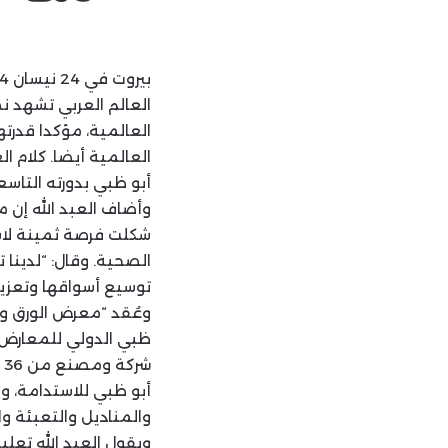
العالم العربي تشهد ن
العالمية، مؤكدا قدرته
العالمية أيضا. كلام 
أبو ظبي بدورته التاس
وأضاف العبد الله إن 
شكلت فرصة ثمينة لاس
الصحية. وقال: “لدينا 
توسيع أسواقها وتعزيز
وعُقد “معرض الورق و
ش
أبو ظبي للاستدامة، و
والمناديل والتعبئة و
ويقول العبد الله تعل