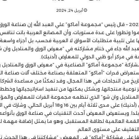
أبريل 24, 2024
بيروت في 24 نيسان 2024 – قال رئيس “مجموعة أماكو” علي العبد الله إن صناعة 
موا وتطورا على عدة مستويات، وأن المصانع العربية باتت تنافس
ا على تلبية متطلبات الأسواق لا العربية فحسب، بل أجزاء واسعة
العبد الله جاء في ختام مشاركته في “معرض الورق والمناديل وان
عة في مركز أبو ظبي الدولي للمعارض (أدنيك).
مشاركة “مجموعة أماكو” الصناعية في “معرض الورق والمناديل و
تعراض قدرات “أماكو” المتعلقة بصناعة مختلف آلات صناعة الو
تاريخ من النجاحات في هذا المجال، وقد تمكنّا من مساعدة الشرك
 نوعية منتجاتها، وبشكل يمكنها من تنفيذ استراتيجياتها وخططه
المناديل وان شو” الذي تنظمه مجموعة الفرات للمعارض والمؤت
ركة ومصنع من 36 بلدا. ويستعرض المعرض أحدث التقنيات في صناعة الورق بأنو
القمة العالمية لطاقة المستقبل، وهو ما يمثل إضافة مهمة لخب
التغليف على مستوى العالم.
يقا على مشاركة “أماكو” في المعرض: “مشاركتنا في هذا الحدث، تأ