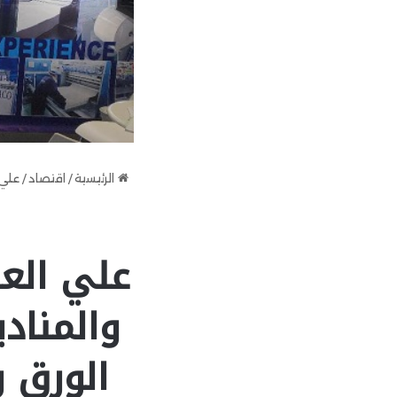
الرئيسية
/
اقتصاد
/
علي 
علي العب
والمناد
الورق و