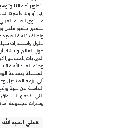
بتطوير أعمالنا، وتوسيع
إلى أوروبا، وأميركا ال
مستوى العالم العربي و
تحقيق حضور فاعل وري
وأضاف: “ثمة العديد م
حلول واستشارات قليلة ج
حول العالم. ولا شك أ
الذي بات يلعب دورا كب
وختم العبد الله قائلا
المتصلة بصناعة الورق 
آلي لرزمة المناديل و
العاملة من جهة ورفع 
التي نقدمها للأسواق، 
وقدرات مجموعة أماكو
علي العبد الله