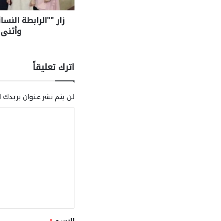
زار ""الرابطة النس
وأثنى
اترك تعليقاً
لن يتم نشر عنوان بريدك ال
ا
ل
ت
ع
ل
ي
ق
*
الاسم
*