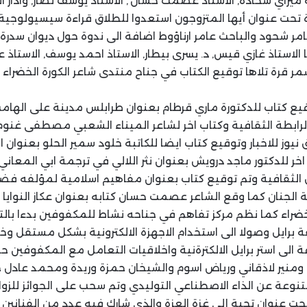
يراي شحادة, الاستاذ عصمت حسان’, الاستاذ يوسف نصار, وادار ال
 تحت عنوان أيها المتزوجون استعدوا للطلاق قراءة سيسيولوجية
ر شحود والباحث عامر ارناؤوط اضافة الى ندوة حول ديوان سدرة
لاستاذ غازي قيس, د. يسرى بيطار, الاستاذ احمد يوسف, الاستاذ 
 سمر قرة تلاها توقيع الكتاب في جناح منتدى شاعر الكورة الخضراء 
يع كتاب للدكتورة ماري قرطام بعنوان طرابلس مدينة على الها
الرابطة الثقافية وكتاب اخر لشاعر الميناء الشعبي مصطفى غنو
يوز للاخبار وتوقيع كتاب ايضا للكاتبة خلود سمير الحلو بعنوان ا
اخر للدكتور ماجد درويش بعنوان نثر اللالي في ترجمة ابي المع
يق الثقافية وتم توقيع كتاب بعنوان مفاهيم اسلامية لمؤلفه فض
الجنان كما وقع الشاعر عصمت حسان كتابه بعنوان عكاز النوايا و
خضراء كما نظم مركز تفاهم في جناحه نشاط للمكفوفين بدءا با
قة برايل وصولا الى استخدام الاجهزة الالكترونية بشكل مستقل و
ة الى استر برايل الالكترةنية واخلاقيات التعامل مع المكفوفين 
ف ومنير لاذقاني ورياض اسوم والشيخان حمزة وريدة ومحمد عادل
نوعة عن الذاء الاصطناعي التوليدي وتم سحب على الجوائز للزو
تحت عنوان تحية إلى غزة العزة والذي شارك فيه عدد من الفنانين 