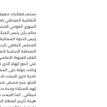
تستمر فعاليات معرض ا
الثقافية الصحافي رامز
السوري القومي الاجتم
سالم يكن, رئيس المرك
رئيس الندوة الشمالي
المجلس الثقافي للبن
الصحافة اللبنانية الص
القادر القبوط, الاعل
على الدور الهام الذي 
وكانت جولة على المش
ناحية اخرى اقيمت ام
الحلو, عبير محيش, فدو
لهم الاستاذة وحدة دن
ميقاتي , كما أقيمت ن
هيئة تكريم العطاء ال