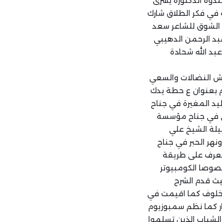
ندوة الدكتورة يسرى
 في فكر الطلاق شارك
 الشوق للشاعر سعد
عبد الرحمن الدهيبي
عبد الله شحادة
مش النضالات والسعي
م بعنوان ع حطة يدك
ليد المغيرة في جناح
اني في جناح مؤسسة
يلة الشيخ علي
نهر الحبر في جناح
لتعرف على طريقة
خصوصا الكومبيوتر
حيث قدم الشرح
 خلوف كما اقيمت في
ار كما نظم سمبوزيوم
الشباب الذين تسلموا