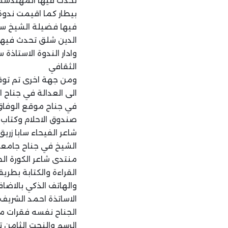
تحدث فيها المهندسة م
بيطار كما اقيمت ندوة
فيها فضيلة الشيخ سام
الدين شلق تحدث فيها ا
وادار الندوة الاستاذة
الثقافي
ومن جهة اخرى تم توق
الى العدالة في جناح 
في جناح موقع الوفاق ن
صندوق الاحلام وكتاب 
شاعر الفيحاء سابا زر
الشيخ في جناح جامعة 
منتدى شاعر الكورة ال
القراءة والكتابة بطري
والهاتف الذكي بالاضاف
الاساتذة احمد الشري
الجناح نفسه فقرات مت
الرسم والنحت الثامن 