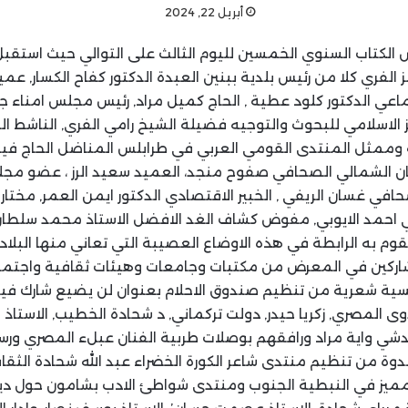
أبريل 22, 2024
لكتاب السنوي الخمسين لليوم الثالث على التوالي حيث استقبل 
 الفري كلا من رئيس بلدية ببنين العبدة الدكتور كفاح الكسار, عم
اعي الدكتور كلود عطية , الحاج كميل مراد, رئيس مجلس امناء جا
ز الاسلامي للبحوث والتوجيه فضيلة الشيخ رامي الفري, الناشط 
ة وممثل المنتدى القومي العربي في طرابلس المناضل الحاج في
ان الشمالي الصحافي صفوح منجد، العميد سعيد الرز ، عضو مج
حافي غسان الريفي , الخبير الاقتصادي الدكتور ايمن العمر, مختار
امي احمد الايوبي, مفوض كشاف الغد الافضل الاستاذ محمد سلطان
تقوم به الرابطة في هذه الاوضاع العصيبة التي تعاني منها البلا
اركين في المعرض من مكتبات وجامعات وهيئات ثقافية واجتماع
سية شعرية من تنظيم صندوق الاحلام بعنوان لن يضيع شارك فيه
ى المصري, زكريا حيدر, دولت تركماني, د شحادة الخطيب, الاستاذ 
دشي واية مراد ورافقهم بوصلات طربية الفنان عبلء المصري ورسم
دوة من تنظيم منتدى شاعر الكورة الخضراء عبد الله شحادة الثقا
مميز في النبطية الجنوب ومنتدى شواطئ الادب بشامون حول ديوا