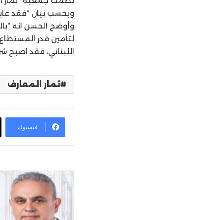
نظمت جمعية “ثمار المع
وبحسب بيان “فقد عاين رئيس الجم
وأوضح الحسن انه “بال
لتأمين قدر المستطاع م
اللبناني، فقد اصبح شر
ثمار المعارف
فيسبوك