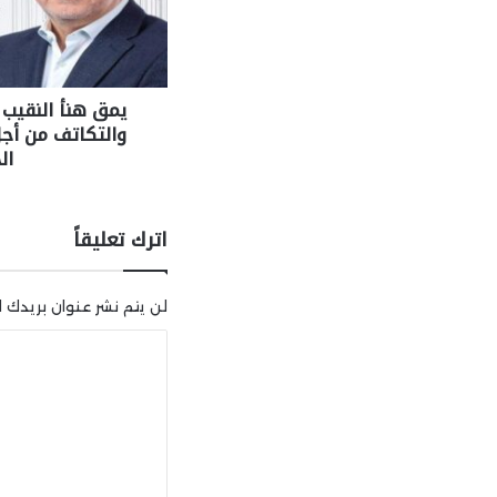
يمق هنأ النقيب ف
والتكاتف من أج
ال
اترك تعليقاً
لن يتم نشر عنوان بريدك ال
ا
ل
ت
ع
ل