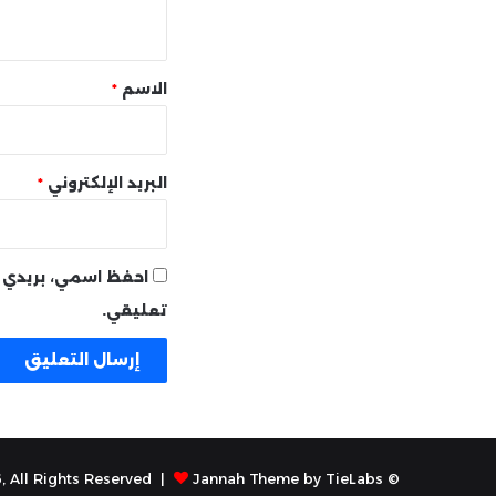
ي
ق
*
الاسم
*
البريد الإلكتروني
*
احفظ اسمي، بريدي ا
تعليقي.
Jannah Theme by TieLabs
© Copyright 2026, All Rights Reserved |