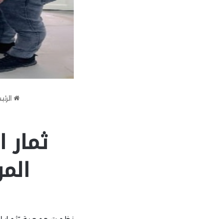
الرئي
ثمار 
المر