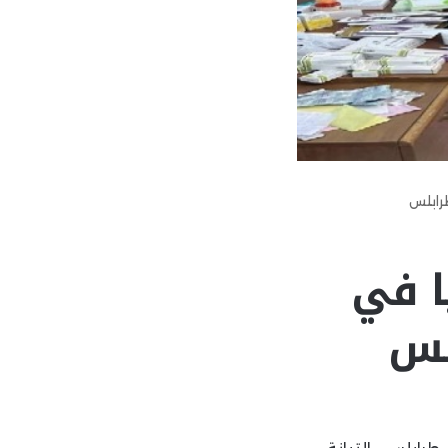
طرابلس
ا في
بلس