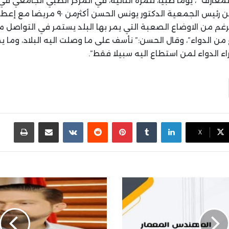
ارف” ، يوما طبيا، للمرة الثانية، في المركز الطبي الجامعي في ط
عية الدكتور يونس الحسن أكثرمن ٩٠ مريضا مع إعطائهم الدواء مجانا”.
رغم من الاوضاع الصعبة التي يمر بها البلد يستمر في التواصل م
ن الدواء”، وقال الحسن:” نأسف على ما وصلت اليه البلاد، وما ي
اء الدواء لمن استطاع اليه سبيلا فقط”.
لينكدإن
بينتيريست
مشاركة عبر البريد
طباع
X