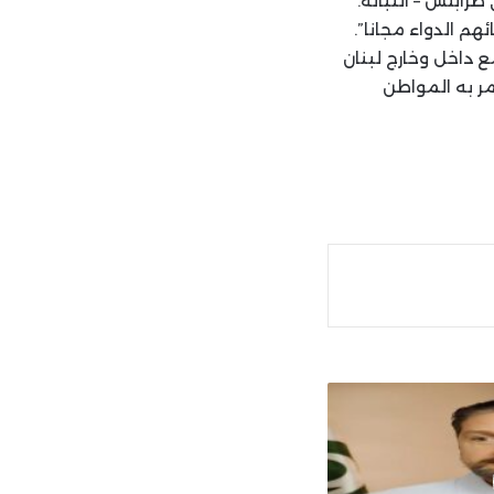
رابلس – التبانة.
ع داخل وخارج لبنان
مر به المواطن
ة