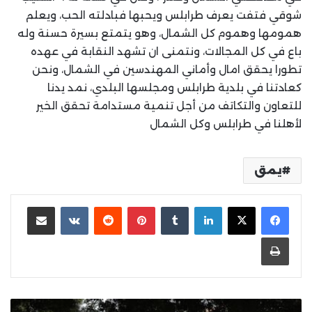
شوقي فتفت يعرف طرابلس ويحبها فبادلته الحب، ويعلم
همومها وهموم كل الشمال، وهو يتمتع بسيرة حسنة وله
باع في كل المجالات، ونتمنى ان تشهد النقابة في عهده
تطورا يحقق امال وأماني المهندسين في الشمال، ونحن
كعادتنا في بلدية طرابلس ومجلسها البلدي، نمد يدنا
للتعاون والتكاتف من أجل تنمية مستدامة تحقق الخير
لأهلنا في طرابلس وكل الشمال
يمق
لينكدإن
بينتيريست
مشاركة عبر البريد
طباعة