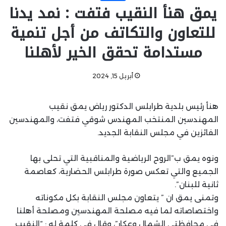
يمق هنأ النقيب فتفت : نمد يدنا
للتعاون والتكاتف من أجل تنمية
مستدامة تحقق الخير لأهلنا
أبريل 15, 2024
هنأ رئيس بلدية طرابلس الدكتور رياض يمق نقيب
المهندسين المنتخب المهندس شوقي فتفت، والمهندسين
الفائزين في مجلس النقابة الجديد.
ونوه يمق ب”الروح الرياضية والمناقبية التي تحلى بها
الجميع والتي تعكس صورة طرابلس الحضارية، كعاصمة
ثانية للبنان”.
وتمنى يمق ان ” يتعاون مجلس النقابة بكل مكوناته
واختصاصاته لما فيه مصلحة المهندسين ومصلحة أهلنا
في محافظتي الشمال وعكار”، وقال في كلمة له : “النقيب