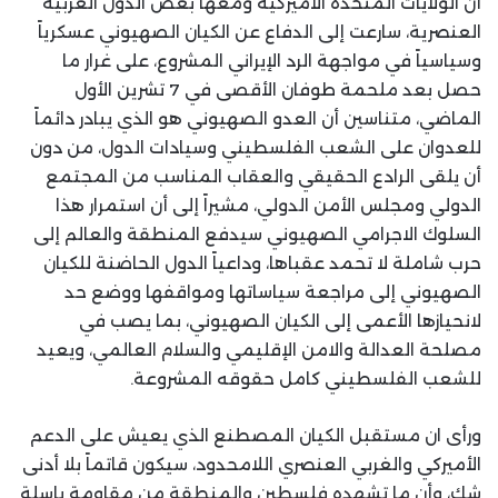
أن الولايات المتحدة الأميركية ومعها بعض الدول الغربية
العنصرية، سارعت إلى الدفاع عن الكيان الصهيوني عسكرياً
وسياسياً في مواجهة الرد الإيراني المشروع، على غرار ما
حصل بعد ملحمة طوفان الأقصى في 7 تشرين الأول
الماضي، متناسين أن العدو الصهيوني هو الذي يبادر دائماً
للعدوان على الشعب الفلسطيني وسيادات الدول، من دون
أن يلقى الرادع الحقيقي والعقاب المناسب من المجتمع
الدولي ومجلس الأمن الدولي، مشيراً إلى أن استمرار هذا
السلوك الاجرامي الصهيوني سيدفع المنطقة والعالم إلى
حرب شاملة لا تحمد عقباها، وداعياً الدول الحاضنة للكيان
الصهيوني إلى مراجعة سياساتها ومواقفها ووضع حد
لانحيازها الأعمى إلى الكيان الصهيوني، بما يصب في
مصلحة العدالة والامن الإقليمي والسلام العالمي، ويعيد
للشعب الفلسطيني كامل حقوقه المشروعة.
ورأى ان مستقبل الكيان المصطنع الذي يعيش على الدعم
الأميركي والغربي العنصري اللامحدود، سيكون قاتماً بلا أدنى
شك، وأن ما تشهده فلسطين والمنطقة من مقاومة باسلة