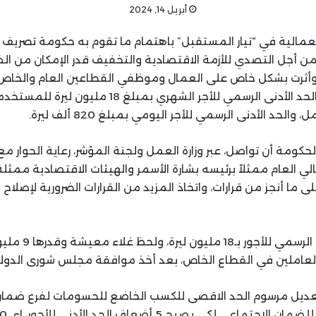
أبريل 14, 2024
لعمالية في “تيار المستقبل” باهتمام ما تقوم به حكومة تصريف ا
ن أجل التصدي للأزمة الاقتصادية والتخفيف قدر الإمكان من ا
، وأثرت بشكل خاص على العمال وموظفي القطاعين العام والخاص، 
الأخير القاضي بتحديد الحد الأدنى الرسمي للأجر الشهري بمبلغ 
لحد الأدنى الرسمي للأجر اليومي بمبلغ 820 ألف ليرة.
كومة أن تواصل، عبر وزارة العمل ولجنة المؤشر، رعاية الحوار مع 
لي العام ممثلاً برئيسه بشارة الأسمر والهيئات الاقتصادية ممثل
ى ما أنجز من قرارات، واتخاذ المزيد من القرارات الضرورية لإصلاح
أولاً: تحديد الحد الأد
ة العاملين في القطاع الخاص، بعد أخذ موافقة مجلس شورى الدولة
ار تعديل مرسوم الحد الاقصى للكسب الخاضع للحسومات لفرع ضما