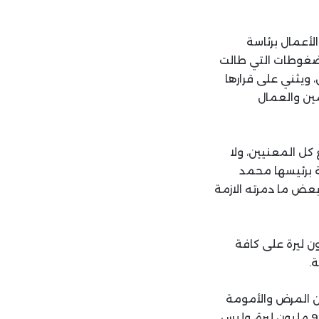
لأعمال برئاسة
لضغوطات التي طالت
ويثني على قرارها
18 مليون ليرة للمستخدمين والعمال
كل المعنيين، ولا
ة برئيسها محمد
 بعض ما دمرته الازمة
نى الرسمي للأجور بـ18 مليون ليرة، ولحظ غلاء معيشة وقدرها 9 مليون ليرة على كافة
.
ن المرض والأمومة
في الصندوق الوطني للضمان الاجتماعي لكي يصبح 5 أضعاف الحد الأدنى للأجور، اي 90 مليون ليرة، وليس