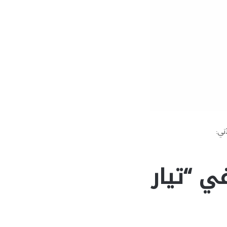
تي:
ي “تيار