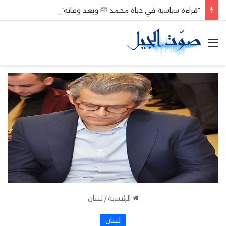
“قراءة سياسية في حياة محمد ﷺ وبعد وفاته”
القائمة
الرئيسية
/
لبنان
لبنان