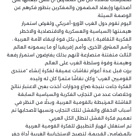
أصحابها وإبعاد المضمون والمفكرين بتطور فكرهم عن
الوصمة السيئة.
اليوم تقوم دول الغرب الأورو-أمريكي ولغرض استمرار
هيمنتها (السياسية والعسكرية والاقتصادية والاخطر
الفكرية الثقافية..) بالعمل بكل قوة لإبقاء الأمة العربية ،
وأمم المشرق الأخرى، وأمم إفريقيا أو ما يسمونه العالم
الثالث متفتتة متصارعة لأنهم بذلك يفترضون استمرار رفعة
وهيمنة وقوة وسلطة الغرب على العالم.
برزت قبل عدة أعوام نقاشات عميقة لفكرة إنشاء “منتدى
القوميين العرب” وكان نقاشًا مثمرًا كان له وليده.
الفكرة جاءت نتيجة صراع وحوارات أخذت بعين الاعتبار نتائج
وخلاصات عدد من التجارب الفكرية والسياسية السابقة
الفاشلة المرتبطة بالقومية العربية، وبدلًا من النظر في
أسباب الاخفاق والفشل لتلك التجارب ونسبها لأصحابها تم
تعميم فكرة الفشل لتطال الكل العربي.
تم استغلال انهيار التطبيق للفكرة القومية العربية
بالمضامين القديمة، لتصبح الاستخرابية الغربية أداة حفر