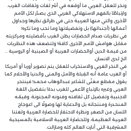
ونخر للعقل العربي ما أوقعه في أسْر لغات وثقافات الغرب،
وارتباطًا بالفهم الاستهلاكي الغربي الذي يصدّر لكل الأمم
الأخرى والتي منها العربية حتى في طرائق نظرها وجداول
أعمالها (أجنداتها) بل وتفضيلاتها وما تحب وما تكره!.
في نظريات صدام الحضارات يظن الغرب بأفضليته ومركزيته
مقابل هوامش الأمم الأخرى كافة! ولتضعف هذه النظريات
من قيمة الدين أوالحضارات العربية أو الصينية أو الروسية …
الخ لدى الانسان،
في النخر الغربي والاستخراب للعقل يتم تصوير أوربا أو أمريكا
أو الغرب عامة أنه القِبلة والأمل والمنى والدنيا والأحلام كما
يقول مقطع مغنّى للشاعر عبدالوهاب محمد! فينتحر
العربي وغيره بالإتباع الأعمى للغرب بدءًا بتفضيل اللغة
الاجنبية وتفضيل كل ثقافته وفنونه المجنونة، وقيمُه
المنحدرة ومنتجاته بل والدعاية لها وصولًا الى اعوجاج
اللسان من الصغر، ونظرة الاحتقار للحضارة العربية ولغتنا
العربية العظيمة، وللحضارة العربية الاسلامية بالمسيحية
المشرقية التي أنارت العالم كله ومازالت.