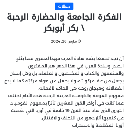
مقالات
الفكرة الجامعة والحضارة الرحبة
\ بكر أبوبكر
مارس 26, 2024
أن تجد تجمعًا يضم سادة العرب فهذا لعمري مما يثلج
الصدر. وسادة العرب في هذا الدهر هم المفكرون
والمثقفون والكتاب والمختصون والعلماء، بل وكل إنسان
يجعل من عقله ركوبته، ولا يجعل من هواه مركبًه كما لا يدع
انفعالاته وهيجان روحه هي الحاكم لأفعاله.
مفهوم العروبة والقومية العربية الرحبة هذه الأيام تختلف
عما كانت في أواخر القرن العشرين تأثرًا بمفهوم القوميات
الثوري الذي ساد منذ القرن 19 خاصة في أوربا التي نفضت
عن كتفيها آثار دهور من التخلف والاقتتال.
أوربا المظلمة والاستخراب