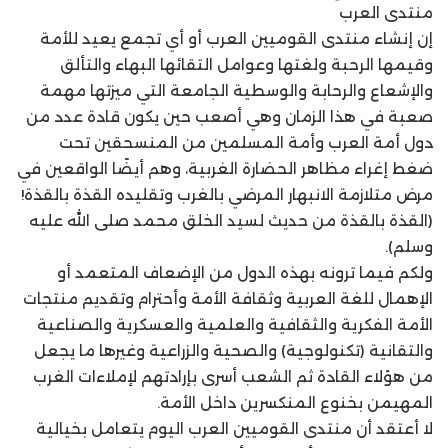
منتدى العرب
إن إنشاء منتدى القوميين العرب أو أي تجمع يعيد للأمة
وقيمها الرحبة ولغتها وعوامل التقائها البهاء والتألق
والإشعاع والرحابة والوسطية الجامعة التي ميزتها مهمة
صعبة في هذا الزمان وهي أصعب حين يكون قادة عدد من
دول أمة العرب وأمة المسلمين من المنسحقين تحت
ضغط إغراء مظاهر الحضارة الغربية، وهم أيضًا الواقعين في
مرض متلازمة الانبهار المرضي بالغرب وتقليده القذة بالقذة!
(القذة بالقذة من حديث لسيد الخلق محمد صلى الله عليه
وسلم).
ولكم فيما ترونه بهذه الدول من الإضعاف المتعمد أو
الإهمال للغة العربية وثقافة الأمة وأحترام وتقديم منتجات
الأمة الفكرية والثقافية والعلمية والعسكرية والصناعية
والتقانية (تكنولوجية) والصحية والزراعية وغيرها ما يجعل
من هؤلاء القادة ثم الشعب أسرى بإرادتهم لإملاءات الغرب
المهيمن بخنوع المنكسرين داخل الأمة.
لا أعتقد أن منتدى القوميين العرب اليوم يتعامل بخيالية