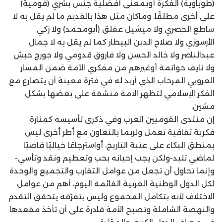
(طوباوية) الفكرة أوبمعنى أفضلية جنس بشري (قومية)
على أخرى مطلقًا، وماكان مثل هذا بالقديم ما لم يقل به لا
ساطع الحصري ولا ميشيل عفلق (أبومحمد) ولا زكي
الأرسوزي ولا صلاح الدين البيطار كما لم يقل به لا جمال
عبدالناصر ولا خالد الحسن ولا فاروق قدومي ولا جورج حبش
ولا نايف حواتمة أوغيرهم من مفكري الأمة ضمن المسار
العروبي المرحاب الذي أريد له في فترة معينة أن يتصارع مع
الفكر الإسلامي لتظهر الامة منشقة على بعضها بشكل
مشين.
إن منتدى القوميين العرب وفي ذكرى تأسيسه كمنارة
فكرية ثقافية تعمل ولربما بالتعاون مع أطر أخرى ليس
بمنطق البكاء على عتبة التاريخ، أواسترجاعًا خياليًا فاضيًا
لماضي تليد-ولكن يجب إحيائه بحب وتعظيم ونقد وتأسي-
وإنما تحاول أن تجعل من عوامل التقارب والتجميع والوحدة
لكل الدول الوطنية العربية القائمة اليوم، أهم من عوامل
الاختلاف لأنه بتكامل المجموع وليس بتفرّقه يتحقق التقدم
والنهضة الشاملة وتصبح الأمة قادرة على أن تأخذ مقعدها