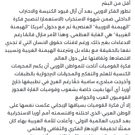
أقل من البشر.
تطور الفكر الاوربي بعد أن أزال قيود الكنيسة والاحتراب
الداخلي ضمن شهوة الاستخراب (الاستعمار) لتصبح فكرة
“الهيمنة الاوربية” العنصرية ثم مع دخول أمريكا “الهيمنة
الغربية” هي الغاية العظمى، وهذا الأمر مازال قائمًا رغم
الادعاءات بغير ذلك، ورغم لافتات حقوق الانسان التي لا تجدي
نفعا بالحقيقة مع بقاء بل وشرعنة الهيمنة الغربية وتسييد
اقتصادها، وثقافتها على دول العالم.
فكرة القوميات أتاحت للمواطن الأوربي أن يكسر المحرمات
الكنسية للعلم والتفكير والمحرمّات البرجوازية بالطبقات،
وأخرجت مباديء سامية حقًا رغم العرج في تطبيقها خارج
أوربا، أي أنها بقيت خاصة بشعوب وقوميات القارة العجوز.
القوميون العرب والجوامع
إلا أن فكرة القوميات بسياقها الإيجابي عكست نفسها على
الوطن العربي-الذي احتلته واقتسمته أمم أوربا الاستخرابية
بعد الحرب العالمية الاولى- وأعادت للأمة العربية بهاء كان
ممثلًا لحقيقة الإزدهار الفكري والثقافي والعلمي