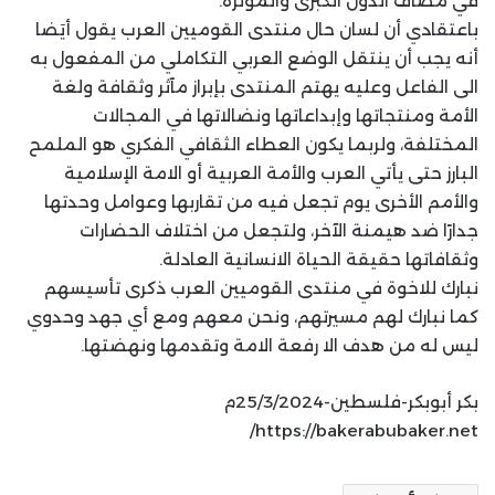
في مصاف الدول الكبرى والمؤثرة.
باعتقادي أن لسان حال منتدى القوميين العرب يقول أيَضا
أنه يجب أن ينتقل الوضع العربي التكاملي من المفعول به
الى الفاعل وعليه يهتم المنتدى بإبراز مآثر وثقافة ولغة
الأمة ومنتجاتها وإبداعاتها ونضالاتها في المجالات
المختلفة، ولربما يكون العطاء الثقافي الفكري هو الملمح
البارز حتى يأتي العرب والأمة العربية أو الامة الإسلامية
والأمم الأخرى يوم تجعل فيه من تقاربها وعوامل وحدتها
جدارًا ضد هيمنة الآخر، ولتجعل من اختلاف الحضارات
وثقافاتها حقيقة الحياة الانسانية العادلة.
نبارك للاخوة في منتدى القوميين العرب ذكرى تأسيسهم
كما نبارك لهم مسيرتهم، ونحن معهم ومع أي جهد وحدوي
ليس له من هدف الا رفعة الامة وتقدمها ونهضتها.
بكر أبوبكر-فلسطين-25/3/2024م
https://bakerabubaker.net/