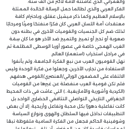
والعمراني..الذي عاشتته الأمة لأكثر من ألف سنة.
الفكر العربي والذي لطالما حمل الرسالة الخالدة الممثلة
بالإسلام العظيم وكما ذكر ميشيل عفلق، وباحترام كافة
معتقدات أمة اللسان العربي كان فكرًا منفتحًا ومرنًا ومرحابًا
لذلك ضم كل الجنسيات والقوميات الأخرى في بطنه دون
صعوبة أو تحيز أو تمييز. والتمييز ضد الآخر هو ما كان سِمَة
الغرب الهمجي خاصة في عصور أوربا الوسطى المظلمة ثم
في مراحل استخراب (استعمار) العالم.
نهل القوميون العرب من نبع الفكرة الجامعة، ولم يأنفوا
الاستفادة من تجارب الآخرين، وجعلوا من فكرة الوحدة وليس
الالتقاء على المضمون الوراثي/العنصري/القومي هدفهم.
فلم تكن قومية العرب منفصلة عن غيرها من القوميات
(الكردية وأشورية والأمازيغية…) التي عاشت في ذات المحيط
الجغرافي التاريخي التواصلي التثاقفي الحضاري الواحد بل
كانت تفاعلية دهورًا بكل محبة وتفاعل وأريحية. إلا أن بعض
التطبيقات تداخل فيها السلطان والهوى ونوازع السياسة
وشوفينية الحاكم فجعل من الفكرة السامية ملفوظة تبعًا
لممارسات فاسدة كان من المفترض أن تلقى تبعاتها على