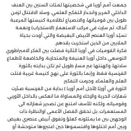
جمعت أمم أوربا في شخصيتها لمئات السنين بين العنف
الداخلي المرير وانحدار التفكير العلمي، وساد الاقتتال لزمن
طويل بين قومياتها، والانصياع لظلامية كنيستها المرعبة
آنذاك. ثم سارت في مركب الاستعمار (الاستخراب) ونغمة
تسيّد أوربا العنصر الأبيض البغيضة والتي أودت بحياة
الملايين من الذين استخربت بلادهم.
فكرة القوميات في أوربا الثائرة فصلت بين الفكر الامبراطوري
التوسعي داخل أوربا العنيفة والمتحاربة، والخاضعة لأطماع
سادتها، وكهنتها عبر مسار طويل لم تكن بدايته بالثورة
الفرنسية فقط، وإنما بالثورة على نهج كنيسة غربية قتلت
العلم والعلماء، وحرمت التفكير.
الثورة في أوربًا (لأجل أمم أوربا ) بداية من الفرنسية صدّرت
شعارات الحرية والإخاء والمساواة ما انعكس بالداخل الأوربي
وقومياته، ولكنه للأسف امتنع عن تصدير شعاراته الى
المستعمرات، بل تحقق الفصل الأعمى اوالنظرة ذات
الوجهين بين ما يمثلونه كعلوّ وتفوق أبيض عنصري بغيض
وبين أمم احتلوها واقتسموها حين اعتبروها متوحشة أو