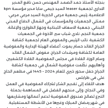
بنجله الأستاذ حمد الصمد، المهندس حسن نافع المدير
الاداري لجمعية leaser السيد جيمي سابا مدير مؤسسة kpn
الاعلامية، رئيس جمعية مرعي الخيرية السيد مرعي مرعي،
ممثلي الجمعيات والمؤسسات في الشمال: الدفاع المدني
اللبناني، جمعية الاسعاف اللبنانية وجهاز الطوارئ والإغاثة،
جمعية النجم، نادي شباب سير، الأخوة في الجمعيات
الكشفية، نائب الرئيس والمفوض العام لجمعية كشافة
الجراح القائد حسام يموت، أعضاء الهيئة الإدارية والمفوضية
العامة لكشافة ومرشدات الجراح، مفوض الشمال القائد
وسام الوزة، القادة في مجلس المفوضية، القادة الكشفيين
وأهاليهم، نظّمت مفوضية الشمال في جمعية كشافة
الجراح حفل سحور خيري للعام 2024 – 1445 في مطعم الحاج
علي في طرابلس.
هدف اللقاء إلى تقديم الشكر لشركاء المفوضية في العمل
وفي النجاح، وإلى منحهم الفضل في المساهمة بحملة
التبرع لصالح صندوق المفوضية لدعم أعمالها ومشاريعها
في شهر رمضان المبارك وغيرها من الأنشطة المستقبلية.