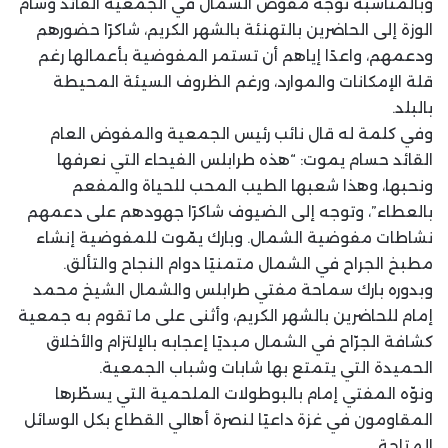
وبالمناسبة توجّه مفوض الشمال في الجمعية القائد وسام
الوزة إلى الحاضرين بالتهنئة بالشهر الكريم، شاكرًا حضورهم
ودعمهم، واعدًا إياهم أن تستمر المفوضية بأعمالها رغم
قلة الإمكانات والموارد، ورغم الظروف السيئة المحيطة
بالبلد.
وفي كلمة له قال نائب رئيس الجمعية والمفوض العام
القائد حسام يموت: “هذه طرابلس الفيحاء التي نعرفها
ونحبها، وهذا شعبها الطيب المحب للحياة والمفعم
بالعطاء”، وتوجه إلى الضيوف شاكرًا جهودهم على دعمهم
نشاطات مفوضية الشمال. وبارك يمّوت للمفوضية إنشاء
مطبخ الجراح في الشمال متمنيًا دوام النجاح والتألق.
وبدوره بارك سماحة مفتي طرابلس والشمال الشيخ محمد
إمام للحاضرين بالشهر الكريم، وأثنى على ما تقوم به جمعية
كشافة الجرّاح في الشمال مبديًا إعجابه بالإلتزام والأخلاق
الحميدة التي يتمتع بها شابات وشباب الجمعية.
ونوّه المفتي إمام بالبوطولات الملحمية التي يسطّرها
المقاومون في غزة داعيًا لنصرة أهالي القطاع بكل الوسائل
المتاحة.