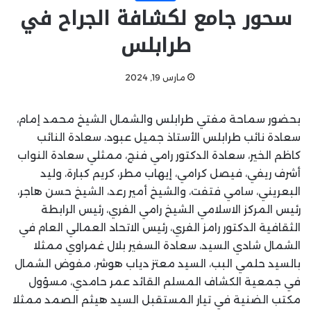
سحور جامع لكشافة الجراح في
طرابلس
مارس 19, 2024
بحضور سماحة مفتي طرابلس والشمال الشيخ محمد إمام،
سعادة نائب طرابلس الأستاذ جميل عبود، سعادة النائب
كاظم الخير، سعادة الدكتور رامي فنج، ممثلي سعادة النواب
أشرف ريفي، فيصل كرامي، إيهاب مطر، كريم كبارة، وليد
البعريني، سامي فتفت، والشيخ أمير رعد، الشيخ حسن هاجر،
رئيس المركز الاسلامي الشيخ رامي الفري، رئيس الرابطة
الثقافية الدكتور رامز الفري، رئيس الاتحاد العمالي العام في
الشمال شادي السيد، سعادة السفير بلال غمراوي ممثلا
بالسيد حلمي البب، السيد معتز دياب هوشر، مفوض الشمال
في جمعية الكشاف المسلم القائد عمر حامدي، مسؤول
مكتب الضنية في تيار المستقبل السيد هيثم الصمد ممثلا