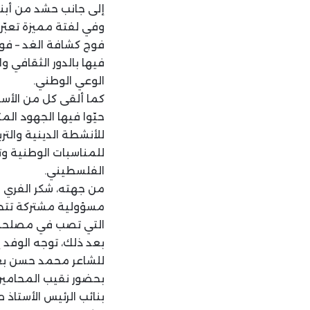
إلى جانب حشد من أبناء
وفي لفتة مميزة تعبّر
فوج كشافة الغد – فوج 
فيها بالدور الثقافي 
الوعي الوطني.
كما ألقى كل من الأس
حيّوا فيها الجهود الم
للأنشطة الدينية والتر
للمناسبات الوطنية وت
الفلسطيني.
من جهته، شكر الفري ا
مسؤولية مشتركة تتطلب
التي تصب في مصلحة ا
بعد ذلك، توجه الوفد إ
للشاعر محمد حسن بعن
بحضور نقيب المحامين 
بنائب الرئيس الأستاذ