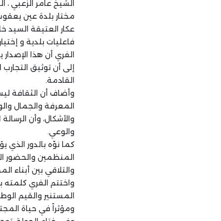
الشيخ عامر الزعبي ، ال
مختار بلدة عين يعقوب 
عكار العتيقة السيد خ
فاعليات بلدية و إختيا
الفري أن هذا الإصدار ي
إلى أن توثيق التجارب 
القادمة.
وأضاف أن الثقافة لي
المعرفة والجمال والوع
والأشكال، وأن الرسالة
والوعي.
كما نوّه بالدور الذي 
المنظمين والحضور الذ
والتلاقي بين أبناء الم
واختتم الفري كلمته با
المستنير والقيم الوطن
ومؤثراً في حياة المجت