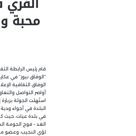
الفري ف
محبة و
قام رئيس الرابطة الثق
“الوفاق نيوز” في عكا
الوفاق الثقافية الإع
أواصر التواصل والتعاو
استُهلت الجولة بزيارة
البلدة في أجواء ودية 
في بلدة عيات، حيث ك
الغد – فوج الجومة ال
لؤي النجيب، وعضو مجل