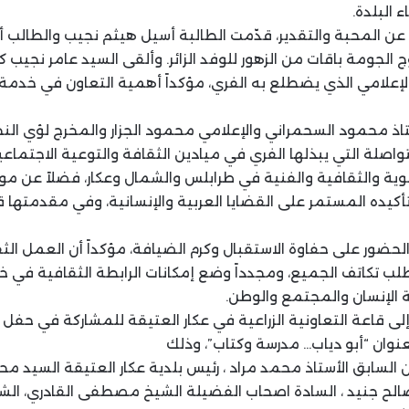
 البلدة.
 عن المحبة والتقدير، قدّمت الطالبة أسيل هيثم نجيب والطالب 
الجومة باقات من الزهور للوفد الزائر. وألقى السيد عامر نجيب ك
والإعلامي الذي يضطلع به الفري، مؤكداً أهمية التعاون في خدمة
تاذ محمود السحمراني والإعلامي محمود الجزار والمخرج لؤي ا
تواصلة التي يبذلها الفري في ميادين الثقافة والتوعية الاجتماع
بوية والثقافية والفنية في طرابلس والشمال وعكار، فضلاً عن موا
أكيده المستمر على القضايا العربية والإنسانية، وفي مقدمته
لحضور على حفاوة الاستقبال وكرم الضيافة، مؤكداً أن العمل ال
 تكاتف الجميع، ومجدداً وضع إمكانات الرابطة الثقافية في خ
لإنسان والمجتمع والوطن.
لى قاعة التعاونية الزراعية في عكار العتيقة للمشاركة في حفل ت
وان “أبو دياب… مدرسة وكتاب”، وذلك
السابق الأستاذ محمد مراد ، رئيس بلدية عكار العتيقة السيد مح
 صالح جنيد ، السادة اصحاب الفضيلة الشيخ مصطفى القادري، الشي