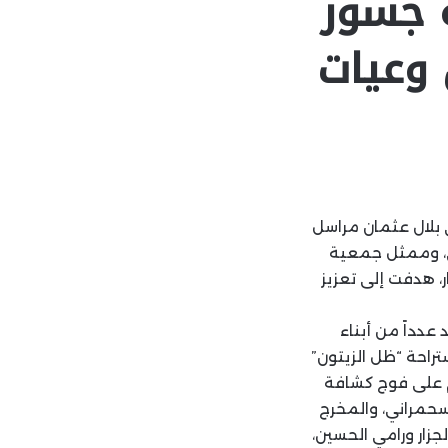
ة جسور
وعيات
ي بلال عثمان مراسل
سى، وممثل جمعية
، هدفت إلى تعزيز
عدداً من أبناء
تراحة “ظل الزيتون”
م على فوج كشافة
سحمراني، والمخرج
زار ورامي الحسين،