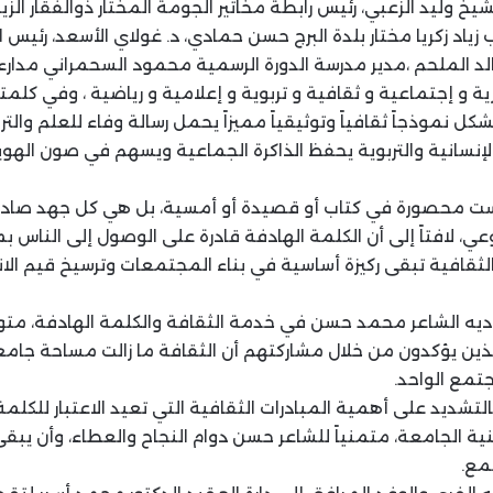
شيخ وليد الزعبي، رئيس رابطة مخاتير الجومة المختار ذوالفقار الزي
زياد زكريا مختار بلدة البرج حسن حمادي، د. غولاي الأسعد، رئيس ا
الد الملحم ،مدير مدرسة الدورة الرسمية محمود السحمراني مدارء 
رية و إجتماعية و ثقافية و تربوية و إعلامية و رياضية ، وفي كلمت
شكل نموذجاً ثقافياً وتوثيقياً مميزاً يحمل رسالة وفاء للعلم والترب
الإنسانية والتربوية يحفظ الذاكرة الجماعية ويسهم في صون الهوي
ست محصورة في كتاب أو قصيدة أو أمسية، بل هي كل جهد صاد
ي، لافتاً إلى أن الكلمة الهادفة قادرة على الوصول إلى الناس 
 الثقافية تبقى ركيزة أساسية في بناء المجتمعات وترسيخ قيم الا
يؤديه الشاعر محمد حسن في خدمة الثقافة والكلمة الهادفة، متوج
ين يؤكدون من خلال مشاركتهم أن الثقافة ما زالت مساحة جامعة
جتمع الواحد.
لتشديد على أهمية المبادرات الثقافية التي تعيد الاعتبار للكلمة 
ية الجامعة، متمنياً للشاعر حسن دوام النجاح والعطاء، وأن يبق
مع.