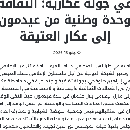
ي جولة عكارية: الثقاف
وحدة وطنية من عيدمون 
إلى عكار العتيقة
يونيو 16, 2026
افية في طرابلس، الصحافي د. رامز الفري، يرافقه كل من الإعلام
ر، ومدير الشبكة الدولية من أجل فلسطين الإعلامي عماد العي
لامي إبراهيم طاوقجي، بجولة ثقافية واجتماعية في محافظة عكار
ن بين الفعاليات الثقافية والإعلامية والاجتماعية في المنطقة.
 إلى منزل الإعلامي بلال عثمان في بلدة عيدمون، حيث التقى الوفد 
عكست عمق العلاقات الإنسانية والوطنية. ثم انتقل الوفد إلى اس
ان في استقبالهم رئيس جمعية النهضة الشبابية والمشرف العا
سيد عامر نجيب، ومدير مدرسة متوسطة الدورة الأستاذ محمود ال
س بلدية عيات المهندس نور الدين نجيب، والإعلاميان محمود الج