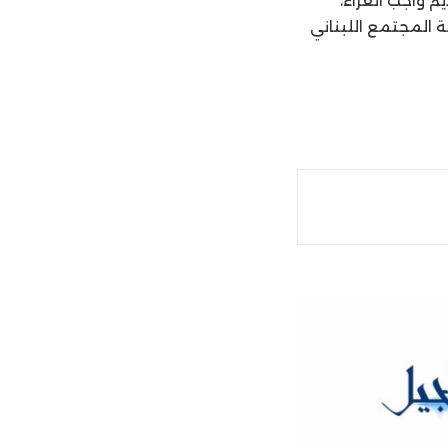
م واجب العزاء،
ة المجتمع اللبناني
ة