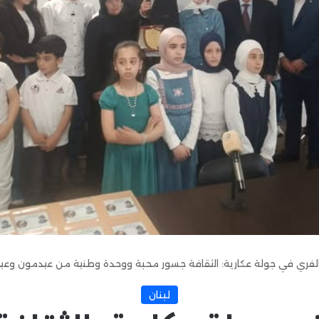
لفري في جولة عكارية: الثقافة جسور محبة ووحدة وطنية من عيدمون وعيات 
لبنان