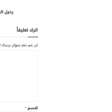
رحيل ال
اترك تعليقاً
لن يتم نشر عنوان بريدك ال
ا
ل
ت
ع
ل
ي
ق
*
الاسم
*