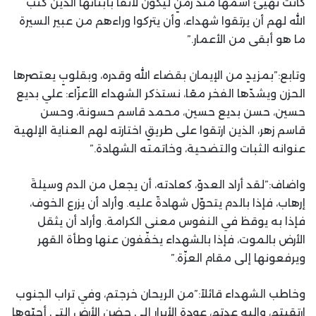
كانت تهيّئ اسمها منذ زمنٍ ليكون لائقًا بأبنائها الذين كتب
الله لهم أن يرتقوا شهداء، وأن يتركوا وراءهم من عبير السيرة
ما هو أبقى من الأعمار.”
وتابع:”بمزيدٍ من الإيمان بقضاء الله وقدره، وبقلوبٍ يعتصرها
الحزن ويشدّها الفخر معًا، نستذكر الشهداء الأعزّاء: علي بديع
حسين، حسن بديع حسين، محمد قاسم حسونة، وحسن
قاسم زهر، الذين ارتقوا على طريقٍ اختارته لهم العناية الإلهية
عنوانه الثبات والتضحية، وخاتمته الشهادة.”
واضاف:”لقد أراد العدوّ، كعادته، أن يجعل من الدم وسيلةَ
إرهاب، فإذا بالدم يتحوّل شهادةً عليه. وأراد أن يزرع الخوف،
فإذا به يوقظ في النفوس معنى الكرامة. وأراد أن يثقل
الأرض بالموت، فإذا بالشهداء يخفّفون عنها وطأة القهر
ويرفعونها إلى مقام العزّة.”
وخاطب الشهداء قائلاً:”من الريحان خرجتم، وفي تراب الجنوب
ارتقيتم، واليه عدتم، عودة الأبرار إلى حضن الأرض التي أحبّوها