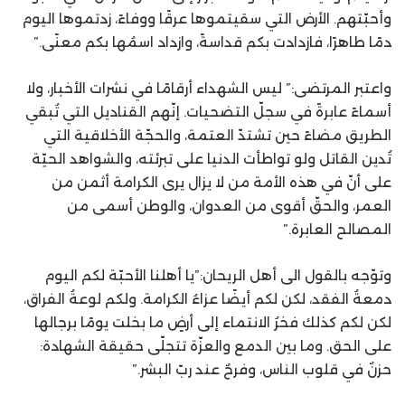
وأحبّتهم. الأرض التي سقيتموها عرقًا ووفاءً، زدتموها اليوم
دمًا طاهرًا، فازدادت بكم قداسةً، وازداد اسمُها بكم معنًى.”
واعتبر المرتضى:” ليس الشهداء أرقامًا في نشرات الأخبار، ولا
أسماءً عابرةً في سجلّ التضحيات. إنّهم القناديل التي تُبقي
الطريق مضاءً حين تشتدّ العتمة، والحجّة الأخلاقية التي
تُدين القاتل ولو تواطأت الدنيا على تبرئته، والشواهد الحيّة
على أنّ في هذه الأمة من لا يزال يرى الكرامة أثمن من
العمر، والحقّ أقوى من العدوان، والوطن أسمى من
المصالح العابرة.”
وتوّجه بالقول الى أهل الريحان:”يا أهلنا الأحبّة لكم اليوم
دمعةُ الفقد، لكن لكم أيضًا عزاءُ الكرامة. ولكم لوعةُ الفراق،
لكن لكم كذلك فخرُ الانتماء إلى أرضٍ ما بخلت يومًا برجالها
على الحق. وما بين الدمع والعزّة تتجلّى حقيقة الشهادة:
حزنٌ في قلوب الناس، وفرحٌ عند ربّ البشر.”