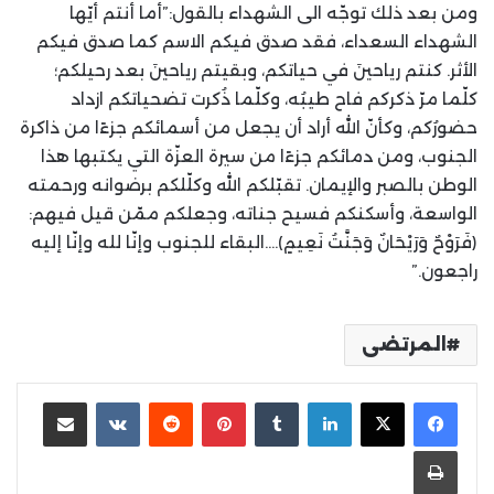
ومن بعد ذلك توجّه الى الشهداء بالقول:”أما أنتم أيّها
الشهداء السعداء، فقد صدق فيكم الاسم كما صدق فيكم
الأثر. كنتم رياحينَ في حياتكم، وبقيتم رياحينَ بعد رحيلكم؛
كلّما مرّ ذكركم فاح طيبُه، وكلّما ذُكرت تضحياتكم ازداد
حضورُكم، وكأنّ الله أراد أن يجعل من أسمائكم جزءًا من ذاكرة
الجنوب، ومن دمائكم جزءًا من سيرة العزّة التي يكتبها هذا
الوطن بالصبر والإيمان. تقبّلكم الله وكلّلكم برضوانه ورحمته
الواسعة، وأسكنكم فسيح جناته، وجعلكم ممّن قيل فيهم:
﴿فَرَوْحٌ وَرَيْحَانٌ وَجَنَّتُ نَعِيمٍ﴾….البقاء للجنوب وإنّا لله وإنّا إليه
راجعون.”
المرتضى
لينكدإن
بينتيريست
مشاركة عبر البريد
طباعة