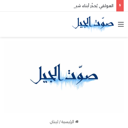
العولقي يُحذّر أبناء شبوة من الانخراط في معسكرات التحشيد للعدو السعودي
القائمة
الرئيسية
/
لبنان