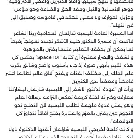
فانصفها وانتهج سبيلها وأفاد الكثيرين وأعطى الأكثر وفيه
جوهر الإنسانية والنبل وفقه الحق والقناعة وهو مؤمن
وجزيل العوارف ولا معنى للحقد في قاموسه وصديق إلى
غير انتهاء”.
اما المديرة العامة لليسيه شارلمان المحامية ريتا الشاعر
فاكدت أن مسيرة الدكتور حليم الأشقر تجسد نموذجاً رفيعاً
لما يمكن أن يحققه التعليم عندما يقترن بالموهبة
والشغف والإصرار معتبرة أن كتابه “Space 101” يعكس كل
هذه القيم بأبهى صورة إذ جاء بأسلوب واضح وشائق يقرب
علم الفلك إلى مختلف الفئات ويفتح آفاق عالم لطالما اعتبر
غامضاً ومعقداً لدى الكثيرين.
ورأت ان “عودة الدكتور الأشقر إلى الليسيه شارلمان ليشاركنا
معارفه وخبراته لفتة كريمة تعكس التزامه برسالة العلم
وهو يمثل قدوة ملهمة لطلاب الليسيه لأن التطلع نحو
النجوم حين يقترن بالعزم والمثابرة يفتح آفاقاً تتجاوز كل
التوقعات”.
و كانت كلمة لخريجي الليسيه شارلمان ألقتها الدكتورة باولا
لبكي تناولت فيها أهمية النموذج الذي يمثله الدكتور