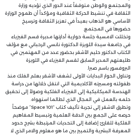
والمجتمع والوطن متوقفاً عند الدور الذي تؤديه وزارة
الثقافة في تنشيط الحركة الثقافية ومؤكداً أن طموح الوزارة
الأساسي هو الذهاب بعيداً في تعزيز الثقافة وترسيخ
حضورها في المجتمع.
وتخللت الامسية جلسة حوارية أدارتها مديرة قسم الفيزياء
في جامعة سيدة اللويزة الدكتورة نانسي الرحباني مع مؤلف
الكتاب الدكتور حليم الأشقر بحضور عدد من المهتمين في
طليعتهم المدير السابق لقسم الفيزياء في اللويزة
البروفسور باسم صبرا.
وتناول الحوار البدايات الأولى لشغف الأشقر بعلم الفلك منذ
طفولته ومسيرته الأكاديمية التي انتقل خلالها من دراسة
الهندسة الميكانيكية إلى الفيزياء الفلكية وصولاً إلى تحقيق
حلمه بالعمل في المجال الذي لطالما استهواه.
وتطرق الاشقر إلى تجربة تأليف كتاب “Space 101” موضحاً
حرصه على الجمع بين الدقة العلمية وتبسيط المفاهيم
الفلكية للقارئ إضافة إلى التحديات المرتبطة بشرح حدود
المعرفة البشرية والتمييز بين ما هو معلوم والامر الذي لا