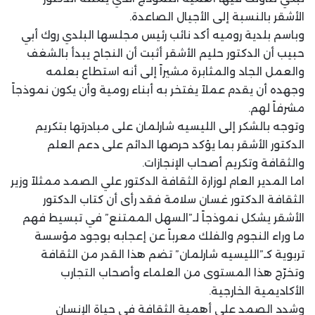
الأشقر بالنسبة إلى الأجيال الصاعدة.
وباسم بلدية روميه أكد نائب رئيس مجلسها البلدي روك أبي
حبيب أن الدكتور حليم الأشقر أثبت أن النجاح يبدأ بالشغف
والعمل الجاد والمثابرة مشيراً إلى أنه استطاع بعلمه
وجهده أن يقدم عملاً يفتخر به أبناء رومية وأن يكون نموذجاً
مشرفاً لهم.
وتوجه بالشكر إلى الليسيه شارلمان على مبادرتها بتكريم
الدكتور الأشقر بما يؤكد حرصها الدائم على دعم العلم
والثقافة وتكريم أصحاب الإنجازات.
اما المدير العام لوزارة الثقافة الدكتور علي الصمد ممثلاً وزير
الثقافة الدكتور غسان سلامة فقد رأى أن كتاب الدكتور
الأشقر يشكل نموذجاً لـ”السهل الممتنع” في تبسيط فهم
ما وراء النجوم والفلك معرباً عن إعجابه بوجود مؤسسة
تربوية كـ”الليسيه شارلمان” تضم هذا القدر من الثقافة
وتخرّج هذا المستوى من العلماء وأصحاب التجارب
الأكاديمية الخارجية.
وشدد الصمد على أهمية الثقافة في حياة الإنسان