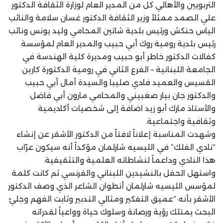
التربويين والأهالي كل من المدير العام لوزارة الثقافة الدكتور
علي الصمد ممثلاً وزير الثقافة الدكتور غسان سلامة والنائب
الياس حنكش ورئيس بلدية شاتين المحامي وليد يونس ونائب
رئيس بلدية رومية روك أبي حبيب والمدير العام لمؤسسة
كفالات الدكتور خاطر أبو حبيب ومديرة كلية الهندسة في
الجامعة اللبنانية – الفرع الثاني في رومية الدكتورة كارين
القسيس والعميد فادي صليبا والسيدة أمال أبي حبيب
والدكتور جان بيار صغبيني والمحامي مارون أبي فاضل
والأستاذ مارك أبو زيد اضافة إلى شخصيات أكاديمية
وثقافية واجتماعية.
وشهدت المناسبة إعلاناً لافتاً من الدكتور الأشقر عن إنشاء
“نادي الفلك” في الليسيه شارلمان مؤكداً أنه سيكون عرّاب
هذا النادي وداعماً لنشاطاته العلمية والتثقيفية.
واستهل الحفل بالنشيدين اللبناني والفرنسي ثم كانت كلمة
لمؤسس الليسيه شارلمان أنطوان الشاعر الذي وصف الدكتور
الأشقر بأنه “عميق التفكير ومثالي التدبير وثابت الفهم وجليّ
البحث يمتلك رؤية ورصانة وسلوك حياة وواعياً لقدراته