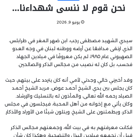
نحن قوم لا ننسى شهداءنا…
يونيو 9, 2026
سيدي الشهيد مصطفى رجب، ابن ضهر المغر في طرابلس،
الذي ارتقى مدافعًا عن أرضه ووطنه لبنان في وجه العدو
الصهيوني عام ١٩٨٥، لم يكن معروفًا في ميادين الجهاد
فحسب، بل كان له نصيب من مجالس الذكر والصالحين.
وقد أخبرني خالي وجدتي لأمي أنه كان يتردد على بيتهم، حيث
كان يجلس بين يدي الشيخ أحمد عوض، مريد الشيخ أحمد
الصياد رحمه الله تعالى، والمأذون له بالتسليك والإرشاد.
وكان يأتي مع إخوانه من أهل المحبة، فيجلسون في مجلس
الذكر، ويطمئنون على الشيخ، ويتلون شيئًا من الأوراد والأذكار.
فكانت معرفتهم به في بيت الله، وجمعتهم مجالس الذكر
قبل أن تجمعه ميادين البذل والتضحية. وهكذا كان شأن