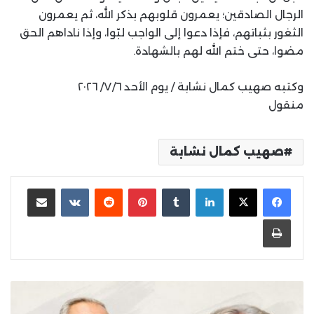
الرجال الصادقين؛ يعمرون قلوبهم بذكر الله، ثم يعمرون
الثغور بثباتهم، فإذا دعوا إلى الواجب لبّوا، وإذا ناداهم الحق
مضوا، حتى ختم الله لهم بالشهادة.
وكتبه صهيب كمال نشابة / يوم الأحد ٧/٦/ ٢٠٢٦
منقول
صهيب كمال نشابة
لينكدإن
بينتيريست
مشاركة عبر البريد
طباعة