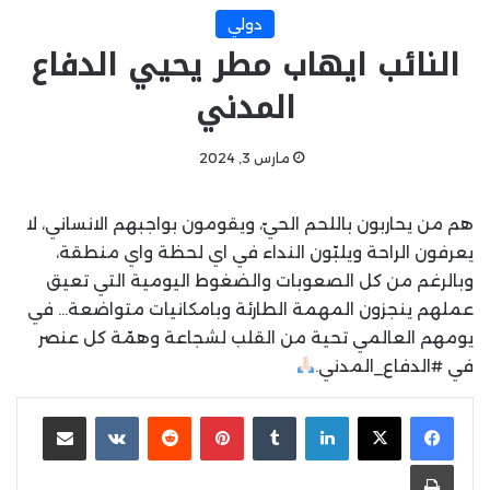
دولي
النائب ايهاب مطر يحيي الدفاع
المدني
مارس 3, 2024
هم من يحاربون باللحم الحيّ، ويقومون بواجبهم الانساني، لا
يعرفون الراحة ويلبّون النداء في اي لحظة واي منطقة،
وبالرغم من كل الصعوبات والضغوط اليومية التي تعيق
عملهم ينجزون المهمة الطارئة وبامكانيات متواضعة… في
يومهم العالمي تحية من القلب لشجاعة وهمّة كل عنصر
في #الدفاع_المدني.
لينكدإن
بينتيريست
مشاركة عبر البريد
طباعة