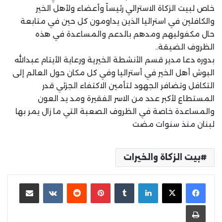
خاص لبيت الزكاة الاسترالي رئيساً وأعضاء ولأهل الخير
والكافلين في استراليا الذين يداومون كل حين في متابعة
حال مكفوليهم ومدهم بالدعم والمساعدة في هذه
الظروف الضيقة..
بدوره دعا مدير قسم الأنشطة الخيرية ورعاية الأيتام عبدالله
البوش أهل الخير في أستراليا وفي كل مكان حول العالم إلى
التكافل وتضافر الجهود لتأمين الاكتفاء الجزئي قدر
المستطاع لأكبر عدد من الاسر الفقيرة ومد يد العون
والمساعدة خاصة في الظروف الصعبة التي ما زال يمر بها
لبنان منذ سنوات مضت
بيت الزكاة والخيرات
لينكدإن
بينتيريست
مشاركة عبر البريد
طباعة