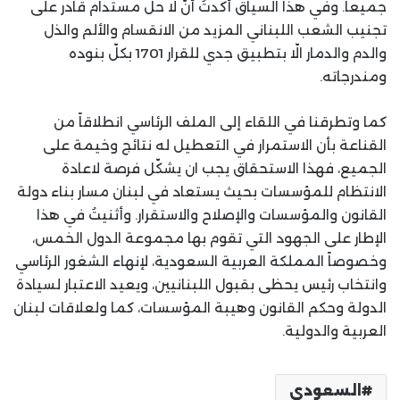
جميعاً. وفي هذا السياق أكدتُ أنّ لا حلّ مستدام قادر على
تجنيب الشعب اللبناني المزيد من الانقسام والألم والذل
والدم والدمار الّا بتطبيق جدي للقرار 1701 بكلّ بنوده
ومندرجاته.
كما وتطرقنا في اللقاء إلى الملف الرئاسي انطلاقاً من
القناعة بأن الاستمرار في التعطيل له نتائج وخيمة على
الجميع، فهذا الاستحقاق يجب ان يشكّل فرصة لاعادة
الانتظام للمؤسسات بحيث يستعاد في لبنان مسار بناء دولة
القانون والمؤسسات والإصلاح والاستقرار. وأثنيتُ في هذا
الإطار على الجهود التي تقوم بها مجموعة الدول الخمس،
وخصوصاً المملكة العربية السعودية، لإنهاء الشغور الرئاسي
وانتخاب رئيس يحظى بقبول اللبنانيين، ويعيد الاعتبار لسيادة
الدولة وحكم القانون وهيبة المؤسسات، كما ولعلاقات لبنان
العربية والدولية.
السعودي