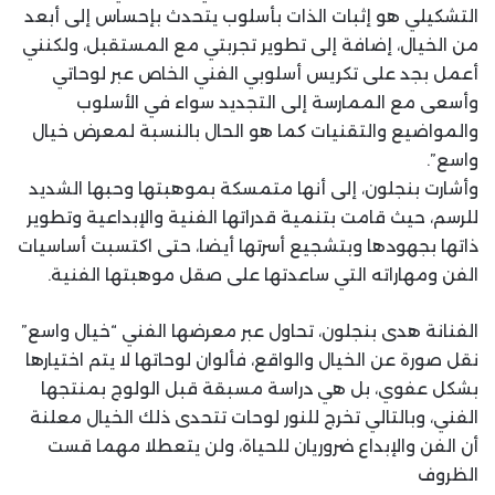
التشكيلي هو إثبات الذات بأسلوب يتحدث بإحساس إلى أبعد
من الخيال، إضافة إلى تطوير تجربتي مع المستقبل، ولكنني
أعمل بجد على تكريس أسلوبي الفني الخاص عبر لوحاتي
وأسعى مع الممارسة إلى التجديد سواء في الأسلوب
والمواضيع والتقنيات كما هو الحال بالنسبة لمعرض خيال
واسع”.
وأشارت بنجلون، إلى أنها متمسكة بموهبتها وحبها الشديد
للرسم، حيث قامت بتنمية قدراتها الفنية والإبداعية وتطوير
ذاتها بجهودها وبتشجيع أسرتها أيضا، حتى اكتسبت أساسيات
الفن ومهاراته التي ساعدتها على صقل موهبتها الفنية.
الفنانة هدى بنجلون، تحاول عبر معرضها الفني “خيال واسع”
نقل صورة عن الخيال والواقع، فألوان لوحاتها لا يتم اختيارها
بشكل عفوي، بل هي دراسة مسبقة قبل الولوج بمنتجها
الفني، وبالتالي تخرج للنور لوحات تتحدى ذلك الخيال معلنة
أن الفن والإبداع ضروريان للحياة، ولن يتعطلا مهما قست
الظروف