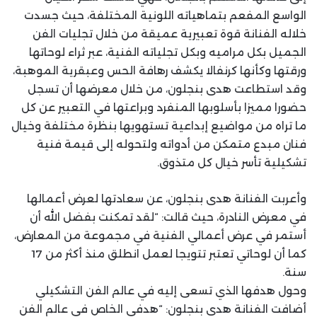
الواسع المفعم بتماهياته اللونية المختلفة، حيث جسدت
خلاله الفنانة قوة تعبيرية عميقة من خلال تجليات الفن
الجميل بكل مراميه وبكل تجلياته الفنية، عبر ثراء لوحاتها
ورقتها وكأنها كرنفالا يكشف رهافة الحس وعبقرية الموهبة،
وقد استطاعت هدى بنجلون، من خلال معرضها أن تسجل
حضورا مميزا بأسلوبها المنفرد وبراعتها في التعبير عن كل
ما تراه من مواضيع إبداعية تستهويها بنظرة مختلفة وخيال
فنان مبدع متمكن من أدواته ولتحوله إلى قيمة فنية
تشكيلية تأسر خيال كل متذوق.
وأعربت الفنانة هدى بنجلون، عن سعادتها لعرض أعمالها
في معرض النادرة، حيث قالت: “لقد تمكنت بفضل الله أن
أستمر في عرض أعمالي الفنية في مجموعة من المعارض،
كما أن لوحاتي تعتبر تتويجا لعمل انطلق منذ أكثر من 17
سنة.
وحول هدفها الذي تسعى إليه في عالم الفن التشكيلي
أضافت الفنانة هدى بنجلون: “هدفي الخاص في عالم الفن