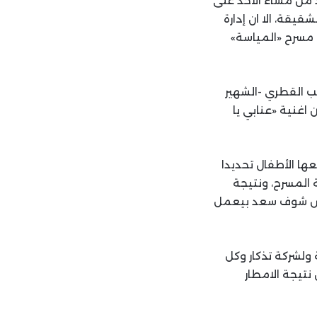
 من مساء الاحد على
يقة، الا ان إدارة
 مسرح «المياسة»
ب القطري -الشهير
اغنية «عنابي يا
ها الأطفال تحديدا
 المسرح، ونتيجة
“بص شوف سعد بيعمل
ولشركة تذكار وكل
 بعد تغيير المكان نتيجة الامطار