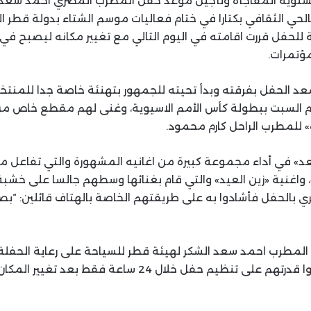
 الشتوية المفاجأة وتأجيل موعد حفل المطرب المصري احمد سعد
ي الثقافي بكتارا في ختام فعاليات موسم الشتاء بدولة قطر الشق
 للحفل قررت اقامته في اليوم التالي مع تغيير مكانه ليصبح في
ؤتمرات.
د الحفل بفرقته وبدأ تحيته للجمهور بتهنئة خاصة جدا للمنتخ
وم السبت ببطولة كأس الأمم الاسيوية، وغنى لهم مقطع خاص من 
» للمطرب الراحل كارم محمود.
د» في أداء مجموعة كبيرة من اغانيه المشهورة والتي تفاعل مع
»، واغنية «زين العيد» والتي قام بغنائها وسطهم جالسا على خشبة
ي بالحفل فأشادوا به على طريقتهم الخاصة بالهتاف قائلين: 
لمطرب احمد سعد الشكر لهيئة قطر للسياحة على رعاية الحفلة 
العاملين بها حيث اثبتوا قدرتهم على تنظيم حفل خلال 24 ساعة فقط