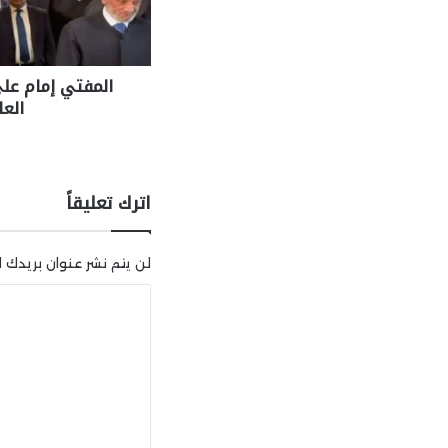
المفتي إمام عل
الع
اترك تعليقاً
لن يتم نشر عنوان بريدك ال
ا
ل
ت
ع
ل