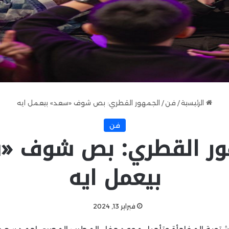
الرئيسية
/
فن
/
الجمهور القطري: بص شوف «سعد» بيعمل ايه
فن
ور القطري: بص شوف «
بيعمل ايه
فبراير 13, 2024