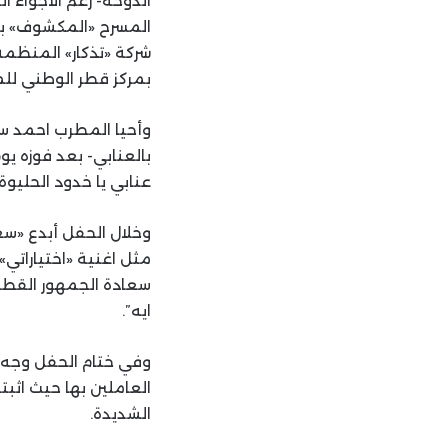
الدوحة- رغم الأجواء
المسرح «المكشوف» بالح
شركة «تذكار» المنظمة
بمركز قطر الوطني للم
وأحيا المطرب احمد سع
بالعنابي- بعد فوزه ي
عنابي يا خدود الحليوة
وخلال الحفل أبدع «سع
مثل اغنية «اختياراتي
سعادة الجمهور القطر
ايه”.
وفي ختام الحفل وجه ا
الشديدة.