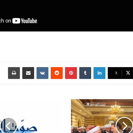
لينكدإن
بينتيريست
مشاركة عبر البريد
طباع
X