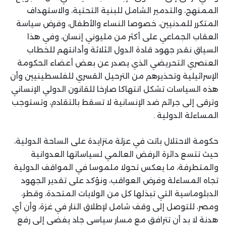
الممنهج، والتدمير الشامل للبنية التحتية، والاستهداف
المتكرر للمدنيين، خصوصا النساء والأطفال، وفرض سياسة
العقاب الجماعي على أكثر من مليوني إنسان، وفي هذا
السياق نقدر جهود قادة الدول الثلاثة وأدانتهم للخطاب
العنصري التحريضي الذي يصدر عن بعض أعضاء الحكومة
الإسرائيلية وتحذيرهم من الترحيل القسري للفلسطينيين وأن
هذه السياسات تشكل انتهاكا صارخا للقانون الدولي الإنساني
وترقى إلى جرائم ضد الإنسانية لا تسقط بالتقادم، وتستوجب
المساءلة الدولية .
حكومة الاحتلال باتت في عزلة متزايدة على الساحة الدولية،
حيث تتسع دائرة الرفض العالمي لسياساتها العدوانية
والمتطرفة، ما يعكس تحولا ملموسا في المواقف الدولية
تجاه المساءلة وفرض العواقب، ونؤكد على تقدير الجهود
الدبلوماسية التي تبذلها كل من الولايات المتحدة، وقطر،
ومصر، للتوصل إلى وقف شامل لإطلاق النار في غزة، وأن أي
هدنة لا بد أن تترافق مع مسار سياسي جاد يفضي إلى رفع