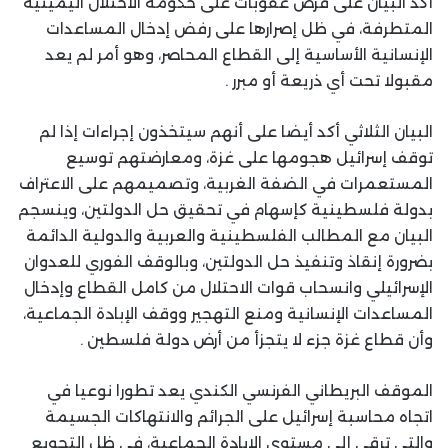
أكد البيان على فرض عقوبات على حكومة الاحتلال اليمينية
المتطرفة، في ظل إصرارها على رفض إدخال المساعدات
الإنسانية الأساسية إلى القطاع المحاصر، وهو أمر لم يعد
مقبولا تحت أي ذريعة أو مبرر .
البيان الثلاثي أكد أيضا على أنهم سيتخذون إجراءات إذا لم
توقف إسرائيل هجومها على غزة، ومعارضتهم توسيع
المستعمرات في الضفة الغربية، وتصميمهم على الاعتراف
بدولة فلسطينية كإسهام في تحقيق حل الدولتين، وينسجم
البيان مع المطالب الفلسطينية والعربية والدولية الدائمة
بضرورة إنقاذ وتنفيذ حل الدولتين، وبالوقف الفوري للعدوان
الإسرائيلي وانسحاب قوات الاحتلال من كامل القطاع وإدخال
المساعدات الإنسانية ومنع التهجير ووقف الإبادة الجماعية،
وأن قطاع غزة جزء لا يتجزأ من أرض دولة فلسطين .
الموقف البريطاني الفرنسي الكندي يعد تطورا نوعيا في
اتجاه محاسبة إسرائيل على الجرائم والانتهاكات الجسيمة
والتي ترقى إلى مستوى الإبادة الجماعية، في ظل التجويع