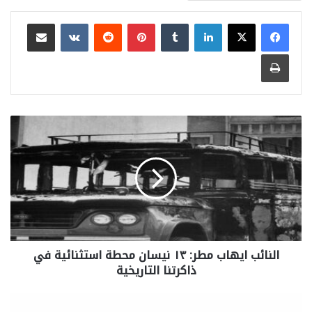
لينكدإن
بينتيريست
مشاركة عبر البريد
طباعة
النائب ايهاب مطر: ١٣ نيسان محطة استثنائية في
ذاكرتنا التاريخية