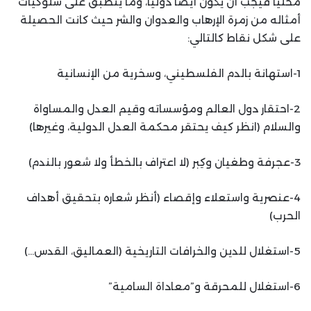
محليًا فيجب أن يكون أيضًا دوليًا، وما ينطبق على سلوكيات
أمثاله من زمرة الإرهاب والعدوان والشر حيث كانت الحصيلة
على شكل نقاط كالتالي:
1-استهانة بالدم الفلسطيني، وسخرية من الإنسانية
2-احتقار دول العالم ومؤسساته وقيم العدل والمساواة
والسلام (انظر كيف يحتقر محكمة العدل الدولية، وغيرها)
3-عجرفة وطغيان وكِبر (لا اعتراف بالخطأ ولا شعور بالندم)
4-عنصرية واستعلاء وإقصاء (أنظر شعاره بتحقيق أهداف
الحرب)
5-استغلال للدين والخرافات التاريخية (العماليق، القدس…)
6-استغلال للمحرقة و”معاداة السامية”