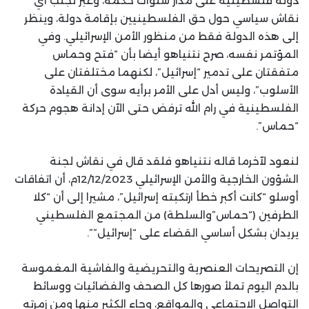
دولة فلسطينية على مدار سنوات حكمه، وعبر تجنب أي
نقاش سياسي حول حق الفلسطينيين بإقامة دولة، وينظر
إلى هذه الدولة فقط من منظور الأمن الإسرائيلي. وفي
المؤتمر نفسه، صرح نتنياهو أيضا بأن “فتح وحماس
متفقتان على تدمير “إسرائيل”، لكنهما مختلفتان على
الأسلوب”، وليس أدل على الأمر برأيه سوى أن القيادة
الفلسطينية في رام الله ترفض حتى الآن إدانة هجوم حركة
“حماس”.
لنعود لآخرما قاله نتنياهو فلقد قال في نقاش لجنة
الشؤون الخارجية والأمن الإسرائيلي 12/12/2023م، أن اتفاقات
أوسلو “كانت أكبر خطأ ارتكبته إسرائيل”، مشيرا إلى أن “كلا
الطرفين (“حماس”والسلطة) من المجتمع الفلسطيني
يريدان بشكل أساسي القضاء على “إسرائيل””.
إن التصريحات العنصرية والتحريضية والفاشية المغموسة
بالدم اليوم تملأ صورها كل الصحف والفضائيات ووسائط
التواصل الاحتماعي والمواقع، وجاء الكثير منها ومن زمرته