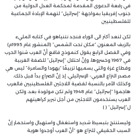
في رقعة الدعوى المقدمة لمحكمة العدل الدولية من
جنوب إفريقيا بمواجهة “إسرائيل” لتهمة الإبادة الجماعية
للفلسطينيين
لكن لنعد أكثر الى الوراء فنجد نتنياهو في كتابه المليء
بالزيف المعنون “مكان تحت الشمس” (المنشور عام 1995م)
وفي الفصل الرابع يقول كنموذج فاقع أَنَّ العرب شنوا الحرب
في 1967 وخسروها، وإنَّ احتلال “إسرائيل” للضفة الغربية
وقطاع غزة والتي يسميها تزييفًا “يهودا والسامرة” ليس هي
مصدر النزاع العربي- الإسرائيلي، إذ إنَّ الصراع بدأ قبل ذلك،
وكذلك الأمر بالنسبة لقضية اللاجئين الفلسطينيين فالعرب
هاجموا “إسرائيل” عام 1948 ولم تكن مولودة بعد، ولكن
العرب يستخدمون اللاجئين من أجل تبرير كراهيتهم
ل”إسرائيل” ( )
وليستنتج بتبسيط شديد واستغفال واستهبال واستحمار إنَّ
السبب الحقيقي للنزاع هو “أنَّ العرب أوجدوا هوية