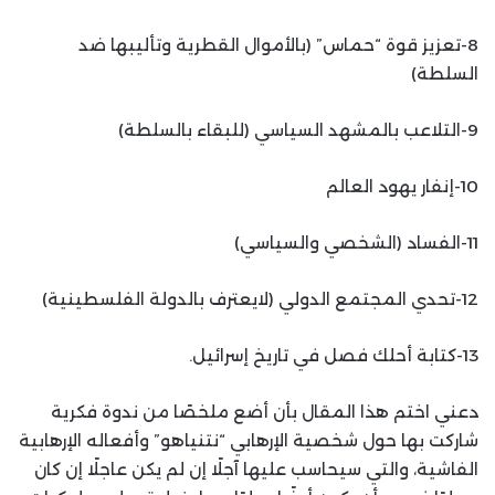
8-تعزيز قوة “حماس” (بالأموال القطرية وتأليبها ضد
السلطة)
9-التلاعب بالمشهد السياسي (للبقاء بالسلطة)
10-إنفار يهود العالم
11-الفساد (الشخصي والسياسي)
12-تحدي المجتمع الدولي (لايعترف بالدولة الفلسطينية)
13-كتابة أحلك فصل في تاريخ إسرائيل.
دعني اختم هذا المقال بأن أضع ملخصًا من ندوة فكرية
شاركت بها حول شخصية الإرهابي “نتنياهو” وأفعاله الإرهابية
الفاشية، والتي سيحاسب عليها آجلًا إن لم يكن عاجلًا إن كان