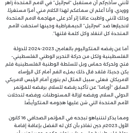
لأنني سأخبركم أن مستقبل “اسرائيل” في الامم المتحدة زاهر
ووردي، وأنا أعلم ان سماعكم لهذا الكلام مني أمرًا مستغربًا،
وذلك لأنني واظبت عامًا إثر آخر على مهاجمة الامم المتحدة
لانحيازها ضد “اسرائيل” الديمقراطية وحينها استحقت الأمم
المتحدة كل انتقاد وكل كلمة قلتها”.
أما عن رفضه المتكرراليوم بالعامين 2023-2024 للدولة
الفلسطينية ولكل من حركة التحرير الوطني الفلسطيني-
فتح، ولحركة حماس وبل للسلطة الوطنية الفلسطينية فلم
يكن جديدًا، فلقد قال ذلك بملء الفم أمام كل الرؤساء
الامريكان. فعلى سبيل المثال لم يتورع أمام الرئيس الامريكي
السابق “أوباما” عن تأكيد رفضه للسلام، برفضه للمؤتمر
الدولي السلام، ورفضه لإزالة المستوطنات، ورفضه لتدخلات
الأمم المتحدة التي شن عليها هجومه المتكررأيضًا.
ومما يذكر لنتنياهو تبجحه في المؤتمر الصحافي 16 كانون
الأول 2023م حين تفاخر بأن كان له الفضل بإعاقة إقامة