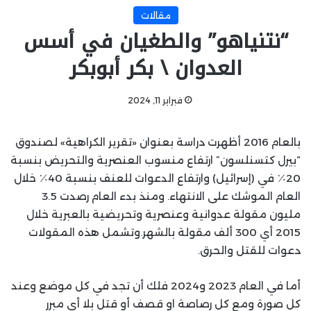
مقالات
“نتنياهو” والطغيان في أسس
العدوان \ بكر أبوبكر
فبراير 11, 2024
بالعام 2016 أظهرت دراسة بعنوان «تقرير الكراهية» لصندوق
“بيرل كتسنلسون” ارتفاع منسوب العنصرية والتحريض بنسبة
20٪ في (إسرائيل) وارتفاع الدعوات للعنف بنسبة 40٪ خلال
العام الموشك على الانتهاء. ومنذ بدء العام رصدت 3.5
مليون مقولة عدوانية وعنصرية وتحريضية بالعبرية خلال
2015 أي 300 ألف مقولة بالشهر.وتشمل هذه المقولات
دعوات للقتل والحرق.
أما في العام 2023 و2024 فلك أن تجد في كل موضع وعند
كل صورة ومع كل رصاصة او قصف أو قتل بلا أي مبرر