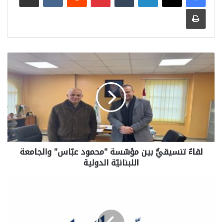
طباعة
لقاءٌ تنسيقيٌّ بين مؤسّسة "محمود عبّاس" والجامعة
اللبنانيّة الدولية