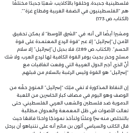
فلسطينية جديدة، وخلقوا بالأكاذيب، شعبًا جديدًا مختلفًا
هم “الفلسطينيون في الضفة الغربية وقطاع غزة””.
(الكتاب، ص 173)
ومشيرا أيضًا الى أنه: في “الشرق الأوسط” لا يمكن تحقيق
الأمن ل”إسرائيل” إلا عبر “قوة الردع المعتمدة على قوة
الحسم”. (الكتاب، ص 289)، فلا بديل ل”إسرائيل” إلا سلام
مسلح وحذر بحيث يوفر القوة الكافية لها لردع العرب، ولا شك
أَنَّ الذي أجبر الدول العربية التي وقعت اتفاقيات مع
“إسرائيل” هو القوة وليس الرغبة بالسلام من قبلهم.
إن النقاط المذكورة لا تفي ملِك “إسرائيل” المتوج حقّه من
الوصف وهو اليوم في مصاف كبار الخاسرين من اللعبة
الدموية ضد فلسطين والشعب العربي الفلسطيني، حتى
تعالت الأصوات في ظل المعمعة والعدوان مطالبة
بالتخلص منه سرًا وعلنًا ولنأخذ نموذجًا واحدًا فاقعًا حيث
قال الكاتب والسياسي ألون بن مائير أنه على نتنياهو أن يرحل