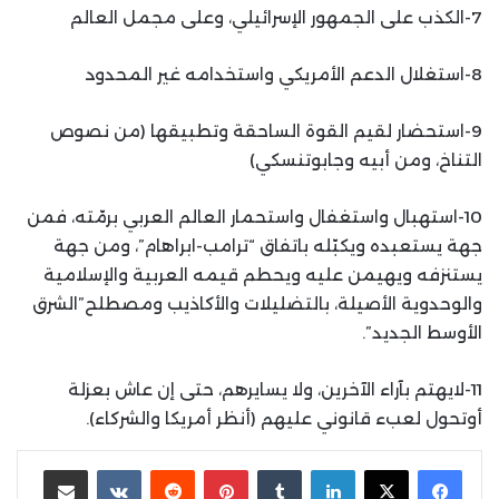
7-الكذب على الجمهور الإسرائيلي، وعلى مجمل العالم
8-استغلال الدعم الأمريكي واستخدامه غير المحدود
9-استحضار لقيم القوة الساحقة وتطبيقها (من نصوص
التناخ، ومن أبيه وجابوتنسكي)
10-استهبال واستغفال واستحمار العالم العربي برمّته، فمن
جهة يستعبده ويكبّله باتفاق “ترامب-ابراهام”، ومن جهة
يستنزفه ويهيمن عليه ويحطم قيمه العربية والإسلامية
والوحدوية الأصيلة، بالتضليلات والأكاذيب ومصطلح”الشرق
الأوسط الجديد”.
11-لايهتم بآراء الآخرين، ولا يسايرهم، حتى إن عاش بعزلة
أوتحول لعبء قانوني عليهم (أنظر أمريكا والشركاء).
لينكدإن
بينتيريست
مشاركة عبر البريد