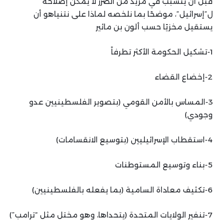
قبل أن يتسبب في مزيد من الضرر لا يمكن إصلاحه
ل”إسرائيل”، موضحًا بما نلخصه لماذا على نتنياهو أن
يستقيل مخزيًا حسب ألون بن مائير
1-تشكيل الحكومة الأكثر تطرفاً
2-إخضاع القضاء
3-المساس بالأمن القومي (بتصوير الفلسطينيين عدو
وجودي)
4-استقطاب الإسرائيليين (بتوسيع الانقسامات)
5-بناء وتوسيع المستوطنات
6-تكثيف معاداة السامية (بما يفعله بالفلسطينيين)
7-تنفير الولايات المتحدة (يتحداها، وهو مختل مثل “ترامب”)