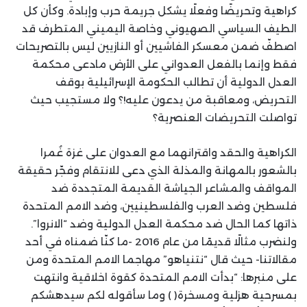
كراهية وتحريضًا وفعلًا يشكل جريمة حرب وإبادة. وكأن كل
الطيف السياسي الصهيوني وخاصة اليميني المتطرف قد
اصطفّ ضمن معسكر الفاشيين أو النازيين ليس بالتصريحات
فقط وإنما بالفعل العدواني على الأرض مادعى محكمة
العدل الدولية أن تطالب الحكومة الإسرائيلية بوقف
التحريض، ومعاقبة من يدعون عليه!؟ ولا مستجيب حيث
تواصلت التحريضات العنصرية؟
الكراهية والحقد واقترانهما مع العدوان على غزة غُمرا
بالشعور بالمهانة والمذلة الذي دعى للانتقام وفجّر حقيقة
المواقف والمشاعر الجياشة القديمة المتجددة ضد
فلسطين وضد العرب والفلسطينيين، وضد الامم المتحدة
ذاتها كما الحال ضد محكمة العدل الدولية وضد “الانروا”.
ولنضرب مثالًا قديمًا من عام 2016 -ما كنّا ضمناه في أحد
مقالاتنا- حيث قال “نتنياهو” مهاجما الامم المتحدة ومن
على منبرها: “بدأت الامم المتحدة كقوة اخلاقية وانتهت
بمسرحية هزلية ومسخرة( ) وما سأقوله لكم سيدهشكم