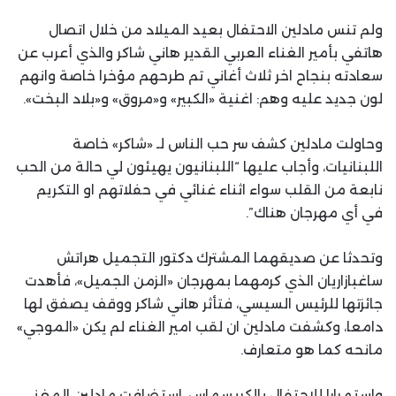
ولم تنس مادلين الاحتفال بعيد الميلاد من خلال اتصال
هاتفي بأمير الغناء العربي القدير هاني شاكر والذي أعرب عن
سعادته بنجاح اخر ثلاث أغاني تم طرحهم مؤخرا خاصة وانهم
لون جديد عليه وهم: اغنية «الكبير» و«مروق» و«بلاد البخت».
وحاولت مادلين كشف سر حب الناس لـ «شاكر» خاصة
اللبنانيات، وأجاب عليها “اللبنانيون يهيئون لي حالة من الحب
نابعة من القلب سواء اثناء غنائي في حفلاتهم او التكريم
في أي مهرجان هناك”.
وتحدثا عن صديقهما المشترك دكتور التجميل هراتش
ساغبازاريان الذي كرمهما بمهرجان «الزمن الجميل»، فأهدت
جائزتها للرئيس السيسي، فتأثر هاني شاكر ووقف يصفق لها
دامعا، وكشفت مادلين ان لقب امير الغناء لم يكن «الموجي»
مانحه كما هو متعارف.
واستمرارا للاحتفال بالكريسماس، استضافت مادلين المغني