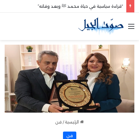
“قراءة سياسية في حياة محمد ﷺ وبعد وفاته”
القائمة
الرئيسية
/
فن
فن