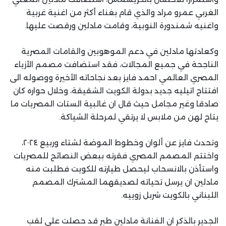
الغربي عمرو مراد والذي قام بغناء أكثر من اغنية غربية
واغنيه شمندورة النوبية، وقامت مادلين ورقصت عليها.
وكعادتها مادلين في دعم الموهوبين والقامات المصرية
الناجحة في جميع المجالات، فقد استضافت مصمم الأزياء
المصري العالمي احمد فايز بعد نجاحاته الأخيرة ووصوله الى
افتتاح اتيليه جديد بدولة الكويت الشقيقة، وخلال حواره كان
صادقا وغير مجامل حيث قال ان غالبية الستات المصريات ما
يتاح لهن من ملابس لا يرتقي لمرحلة الشياكة.
وتحدث فايز عن ألوان وخطوط الموضة لشتاء وربيع ٢٠٢٤،
واختتم المصمم المصري فقرته ببعض النصائح للمصريات
واستأذن بالانسحاب ليحصل طيارته للكويت فطلبت منه
مادلين ان يرسل تحياته لصديقهما المشترك المصمم
اللبناني بالكويت شربل زوييه.
الجدير بالذكر ان الفنانة مادلين طبر قد حصلت على لقب