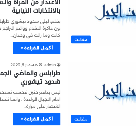
الاعتذار من المرأة وال
بالانتخابات النيابية
بقلم: ليلى شحود تيشوري طرابل
بين ذاكرة التقدم وواقع التراجع 
كانت وما زالت في وجدان…
مقالات
أكمل القراءة »
admin
ديسمبر 5, 2023
طرابلس والماضي الجمي
شحود تيشوري
ليس بدافع حنين فحسب نستحضر
امام الاجيال الواعدة ، وانما نف
الانتصار على مرارة…
أكمل القراءة »
مقالات