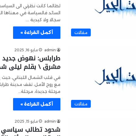
لطالما كانت نظرتي الى السيا
السائد فالسياسة في معناها الن
سجالا ولا كيدية .…
أكمل القراءة »
مقالات
admin
مايو 16, 2025
طرابلس: نهوض جديد 
مشرق \ بقلم ليلى شح
في قلب الشمال اللبناني، حيث يت
مع روح الأمل، تقف مدينة طراب
مرحلة جديدة، مرحلة…
أكمل القراءة »
مقالات
admin
مايو 15, 2025
شحود تطالب سياسي ال