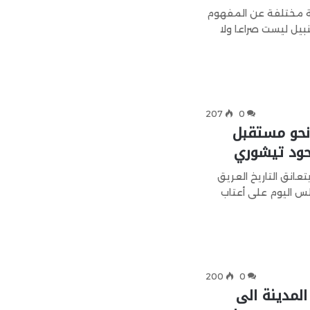
سة مختلفة عن المفهوم
بيل ليست صراعا ولا
207
0
نحو مستقبل
ود تيشوري
عانق التاريخ العريق
لس اليوم على أعتاب
200
0
مدينة الى