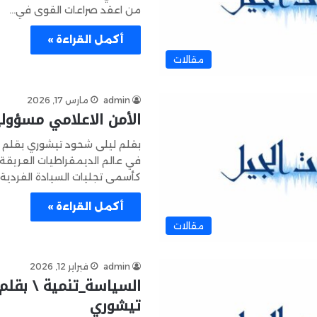
من اعقد صراعات القوى في…
أكمل القراءة »
مقالات
admin
مارس 17, 2026
الأمن الاعلامي مسؤول
بقلم ليلى شحود تيشوري بقلم ل
في عالم الديمقراطيات العريقة، ت
كأسمى تجليات السيادة الفردية، 
أكمل القراءة »
مقالات
admin
فبراير 12, 2026
السياسة_تنمية \ بقلم
تيشوري