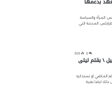
تعهد بدعمها
س: المرأة والسياسة
طرابلس، المدينة التي
305
0
ل \ بقلم ليلى
 الماضي او نستذكره
عل ذلك ايضا بغية