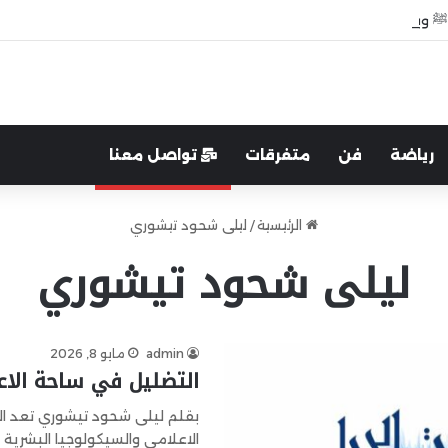
ﷺ وبعد وفاته”
رياضة
فن
متفرقات
تواصل معنا
الرئيسية
/
ليلى شحود تيشوري
ليلى شحود تيشوري
admin
مايو 8, 2026
التضليل في ساحة الاع
بقلم ليلى شحود تيشوري تعد ال
الاعلامي والسيكولوجيا البشرية 