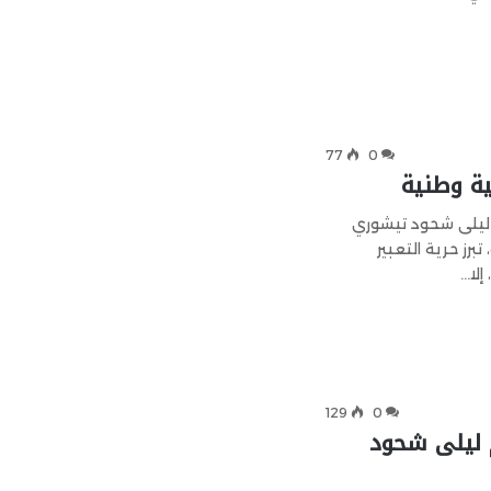
77
0
ية وطنية
يلى شحود تيشوري ​
برز حرية التعبير
إلا…
129
0
 ليلى شحود