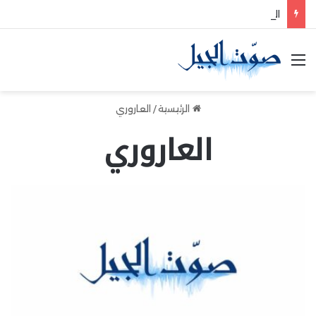
الفري يستقبل نقيب موظفي قاديشا
القائمة
الرئيسية
/
العاروري
العاروري