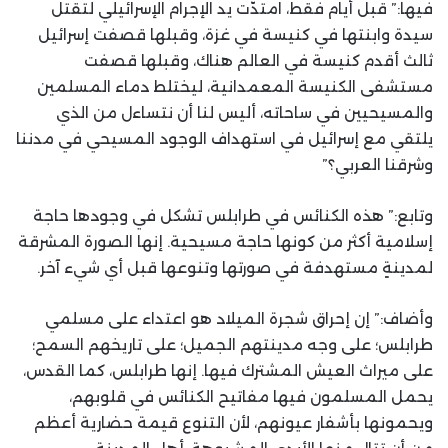
فيها:” قبل أيام فقط، امتدّت يد الإجرام الإسرائيلي لتقتل
سيدة وابنتها في كنيسة في غزة، وقبلها قصفت إسرائيل
ثالث أقدم كنيسة في العالم هناك، وقبلها قصفت
مستشفى الكنيسة المعمدانية، ليختلط دماء المسلمين
والمسيحيين في ساحاته، أليس لنا أن نتساءل من الذي
يلتقي مع إسرائيل في استهداف الوجود المسيحي في مدننا
وشرقنا العربي؟”
وتابع:” هذه الكنائس في طرابلس تشكل في وجودها حاجة
إسلامية أكثر من كونها حاجة مسيحية. إنها الصورة المشرقة
لمدينةٍ مستهدفة في صورتها وتنوعها قبل أي شيء آخر.
وأضاف:” إن إحراق شجرة الميلاد هو اعتداء على مسلمي
طرابلس؛ على وجه مدينتهم الجميل؛ على تاريخهم السمح؛
على ميراث العيش المشترك فيها. إنها طرابلس، كما القدس،
يحمل المسلمون فيها مفاتيح الكنائس في قلوبهم،
ويحمونها بأشفار عيونهم، لأن التنوع قيمة حضارية أعظم