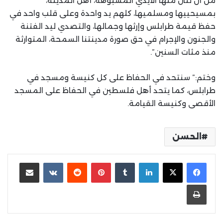
من أن تتال منها الأيدي المشبوهة، أهل المدينة،
بمسيحييها ومسلميها، كلهم يد واحدة وعلى قلب واحد في
حفظ قيمة طرابلس وإرثها وجمالها، والتصدي ليد الفتنة
والجنون والإجرام في حق صورة مدينتنا السمحة، المتوارثة
منذ مئات السنين”.
وختم:” سنتحد في الحفاظ على كل كنيسة ومسجد في
طرابلس، كما يتحد أهل فلسطين في الحفاظ على المسجد
الأقصى وكنيسة القيامة.
الحسن
لينكدإن
بينتيريست
مشاركة عبر البريد
طباعة