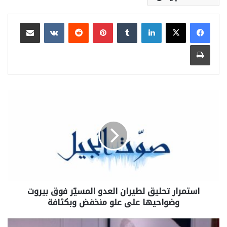
لينكدإن
بينتيريست
مشاركة عبر البريد
طباعة
استمرار تحليق لطيران العدو المسيّر فوق ‎بيروت
وضواحيها على علو منخفض وبكثافة