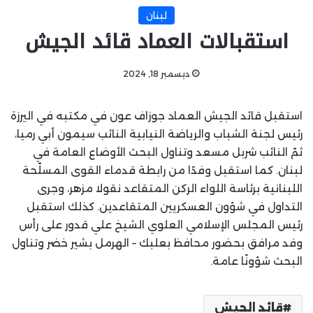
لبنان
استقبالات العماد قائد الجيش
ديسمبر 18, 2024
استقبل قائد الجيش العماد جوزاف عون في مكتبه في اليرزة
رئيس لجنة الشباب والرياضة النيابية النائب سيمون أبي رميا،
ثمّ النائب شربل مسعد وتناول البحث الأوضاع العامة في
لبنان. كما استقبل وفدًا من رابطة قدماء القوى المسلّحة
اللبنانية برئاسة اللواء الركن المتقاعد نقولا مزهر، وجرى
التداول في شؤون العسكريين المتقاعدين. كذلك استقبل
رئيس المجلس الإسلامي العلوي الشيخ علي قدور على رأس
وفد مرافق بحضور محافظ بعلبك – الهرمل بشير خضر وتناول
البحث شؤونًا عامة.
قائد الجيش