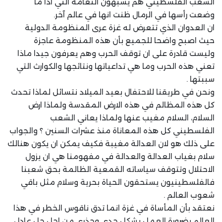
الشعب الفلسطيني هم يشبهون النعامة التي اذا ما
وضعت رأسها في الرمال ظنت انها في عالم آخر.
ان العدوان الذي تتعرض له غزة عرى المنظومة الدولية
حيث اصبح واضحا للجميع بأن هذه المنظومة عاجزة
وليست قادرة على ان توقف الحرب وهم يعرفون جيدا ماذا
تعني هذه الحرب وما هي تداعياتها ونتائجها والكوارث التي
سببتها .
ونحن في طريقنا للاحتفال بعيد الميلاد نتسائل لماذا تحدث
كل هذه المظالم في هذه الارض المقدسة ولماذا ارض
السلام، السلام مغيب عنها ولماذا يعاني الشعب
الفلسطيني كل هذه المعاناة منذ عشرات السنين ؟ والجواب
على ذلك هو لان العدالة مغيبة فكيف يمكن ان يكون هنالك
سلام بغياب العدالة والعدالة في مفهومنا هي ان يزول
الاحتلال وتتوقف سياساته القمعية الظالمة بحق شعبنا
فالفلسطينيون يستحقون الحياة بحرية وسلام مثل باقي
شعوب العالم .
نعتقد بأن المأساة في غزة انما تدق ناقوس الخطر في هذا
العالم بضرورة العمل بشكل جدي وجذري من اجل حل عادل