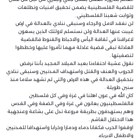
للقضية الفلسطينية يضمن تحقيق امنيات وتطلعات
وثوابت شعبنا الفلسطيني .
لن نفقد الامل والرجاء وسنبقى ننادي بالعدالة في ارض
غيبت عنها العدالة ولن نستسلم لاولئك الذين يسعون
لاغراقنا في ثقافة اليأس والاحباط والقنوط فالقضية
العادلة تبقى قضية عادلة مهما تآمروا عليها وخططوا
لتصفيتها .
نقول عشية احتفاءنا بعيد الميلاد المجيد بأننا نرفض
الحروب والعنف والقتل واستهداف المدنيين وسنبقى ننادي
بتحقيق العدالة في هذه الارض والتي لم تشهد سلاما منذ
سنين طويلة .
كان الله في عون اهلنا في غزة وفي كل فلسطين
فالفلسطينيون يعانون في غزة وفي الضفة وفي القدس
وهم يستهدفون بطريقة مروعة تدل على بشاعة وعنجهية
هذا الاحتلال الغاشم .
اوقفوا الحرب فكفانا دماء ودمارا وخرابا واستهدافا للمدنيين
والاطفال الابرياء.