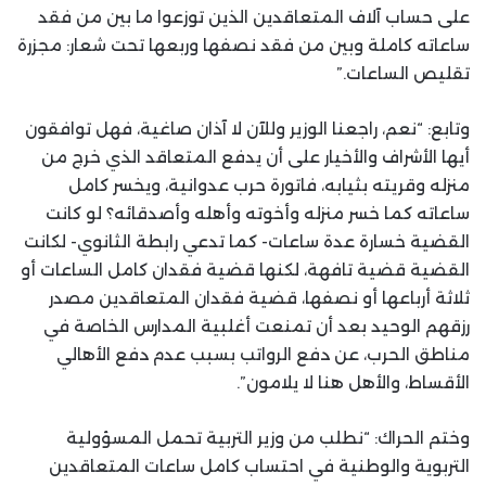
على حساب آلاف المتعاقدين الذين توزعوا ما بين من فقد
ساعاته كاملة وبين من فقد نصفها وربعها تحت شعار: مجزرة
تقليص الساعات.”
وتابع: “نعم، راجعنا الوزير وللآن لا آذان صاغية، فهل توافقون
أيها الأشراف والأخيار على أن يدفع المتعاقد الذي خرج من
منزله وقريته بثيابه، فاتورة حرب عدوانية، ويخسر كامل
ساعاته كما خسر منزله وأخوته وأهله وأصدقائه؟ لو كانت
القضية خسارة عدة ساعات- كما تدعي رابطة الثانوي- لكانت
القضية قضية تافهة، لكنها قضية فقدان كامل الساعات أو
ثلاثة أرباعها أو نصفها، قضية فقدان المتعاقدين مصدر
رزقهم الوحيد بعد أن تمنعت أغلبية المدارس الخاصة في
مناطق الحرب، عن دفع الرواتب بسبب عدم دفع الأهالي
الأقساط، والأهل هنا لا يلامون”.
وختم الحراك: “نطلب من وزير التربية تحمل المسؤولية
التربوية والوطنية في احتساب كامل ساعات المتعاقدين