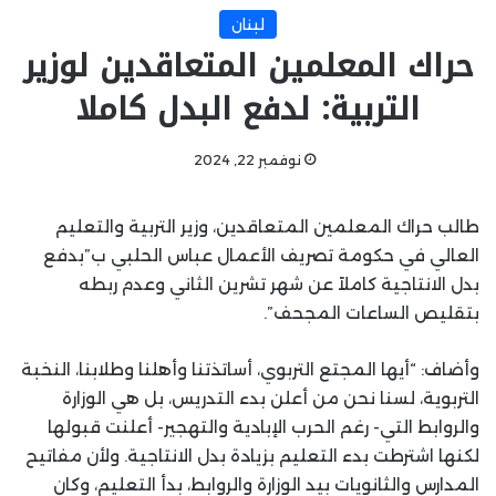
لبنان
حراك المعلمين المتعاقدين لوزير
التربية: لدفع البدل كاملا
نوفمبر 22, 2024
طالب حراك المعلمين المتعاقدين، وزير التربية والتعليم
العالي في حكومة تصريف الأعمال عباس الحلبي ب”بدفع
بدل الانتاجية كاملاً عن شهر تشرين الثاني وعدم ربطه
بتقليص الساعات المجحف”.
وأضاف: “أيها المجتع التربوي، أساتذتنا وأهلنا وطلابنا، النخبة
التربوية، لسنا نحن من أعلن بدء التدريس، بل هي الوزارة
والروابط التي- رغم الحرب الإبادية والتهجير- أعلنت قبولها
لكنها اشترطت بدء التعليم بزيادة بدل الانتاجية. ولأن مفاتيح
المدارس والثانويات بيد الوزارة والروابط، بدأ التعليم، وكان