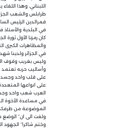
اللبناني، وهذا اللقاء 
طرابلس والشعب الجزائر
قمرالدين الرئيس الساب
في البلدية والأستاذ ف
كان رمزنا الأول ثورة ا
والمظاهرات الكبرى الت
في الجزائر ولدينا شه
وليس بغريب وقوف الجز
وأساليب حربه تعتمد ال
على قلب واحد وجسد وا
على انواعها المتعددة 
العرب شعب واحد وجسد
في مساعدة الأخوة ا
الموضوعة من طرفكم
ولفت الى ان” الوضع خط
وختم شاكرا” الجهود ال