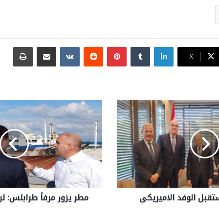
لينكدإن
بينتيريست
مشاركة عبر البريد
طباع
X
تقبل الوفد الاميريكي
مطر يزور مرفأ طرابلس: لن