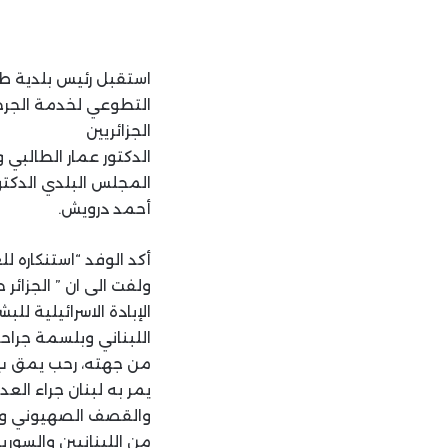
استقبل رئيس بلدية طر
التطوعي لخدمة الجرح
الجزائريين
الدكتور عمار الطالبي 
المجلس البلدي الدكتو
أحمد درويش.
أكد الوفد “استنكاره ل
ولفت الى ان ” الجزا
الإبادة الاسرائيلية ل
اللبناني وبلسمة جراحه
من جهته، رحب يمق ب”
يمر به لبنان جراء الع
والقصف الصهيوني وغار
من اللبنانيين والسور