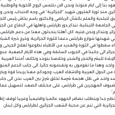
يعود بنا إلى ايام فتوتنا، ونحن الان نتلمس الروح الأخوية والوطنية
ي منذ ثورة المليون شهيد “الجزائرية” في وجه الانتداب، ونحن وا
ق للبلدية والملم بالشأن الرياضي والدكتور باسم بخاش رئيس اللجنة
ي الجامعة اللبنانية، نتذكر دور طرابلس واهلها في الدفاع عن الج
لجزائر، ونتذكر ونحن فتيه، كان أهلنا يتحدثون معنا عن دعم طرابلس لث
ي شهدتها شوارع طرابلس دعما للثورة الجزائرية، وخرج خيرة الشبا
داء سقطوا في الثورة والعديد من الأطباء تطوعوا لعلاج الجرحى و
ائر الى جانبنا في الحروب السابقة وفي هذه الأيام الصعبة، عدو
إبادة للبشر والحجر والشجر، وخلاصنا بتوحد وتكاتف أمتنا العربية 
حد، وهذا ما تقومون به وتقدمونه حاليا، الى جانب الدعم المت
من الدول العربية والاشقاء العرب، وجودكم معنا يزيدنا قوة ويترك 
 واحد، في ظل هجمة شرسة لخلق شرخ بين العرب، نحن الى جانب
لضيوف المهجرين في طرابلس، على مختلف الصعد، لتسهيل عم
”.
ير جدا ويتطلب تضافر الجهود عالميا واقليمياً وعربيا لوقف إطلاق
جزائرية التي تنم عن محبة الشعب الجزائري لطرابلس وكل لبنان