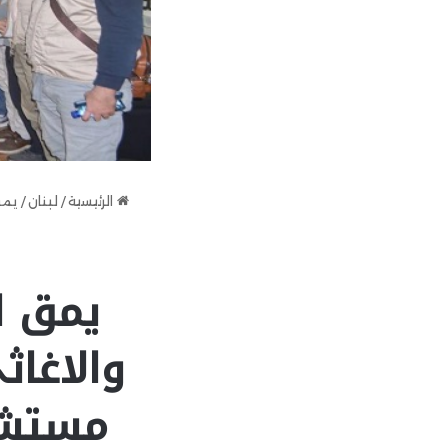
الرئيسية
/
لبنان
/
يمق
يمق ا
والاغا
مستشفي