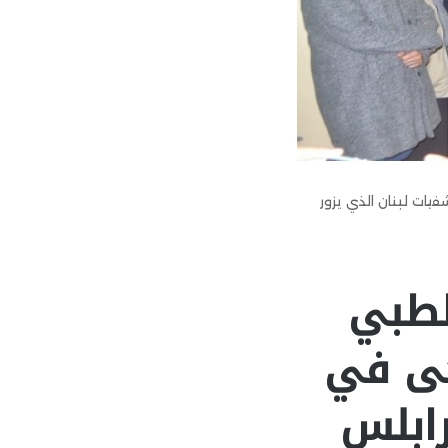
يات لبنان الذي يزور
لطبي
حى في
رابلس