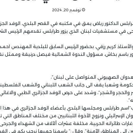
نوفمبر 20, 2024
ابلس الدكتور رياض يمق في مكتبه في القصر البلدي، الوفد الجزا
ى في مستشفيات لبنان، الذي يزور طرابلس، تقدمهم الرئيس الش
والأستاذ كريم رزقي، بحضور الرئيس السابق للبلدية المهندس احم
ر باسم بخاش، مسؤول الندوة الشمالية فيصل درنيقة وممثل نقاب
لعدوان الصهيوني المتواصل على لبنان”،
ئر حكومة وشعبا يقف الى جانب الشعب اللبناني والشعب الفلسط
لبشر والحجر والشجر”، وشدد على حرص الوفد الجزائري الطبي والاغ
”.
اسم طرابلس ومجلسها البلدي بأعضاء الوفد الجزائري في هذا ا
دوان الإسرائيلي ونزوح الأخوة اللبنانيين من مختلف المناطق التي 
ات طائراته الحربية، مخلفة عشرات ألألاف من الشهداء والجرحى 
يين الى المناطق الآمنة”. وقال :” باسمنا جميعا نرحب بكم في ال