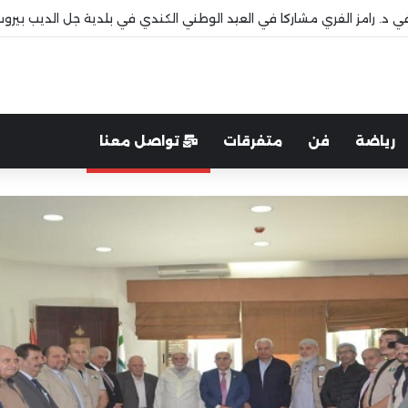
افي د. رامز الفري مشاركا في العيد الوطني الكندي في بلدية جل الديب بيرو
رياضة
فن
متفرقات
تواصل معنا