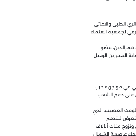
ئري الطبي والاغاثي
رفي لجمعية العلماء
د قمرالدين، عضو
ة المحررين الزميل
يني في مواجهة حرب
اثي على دعم الشعب
لوقت العصيب، الذي
تتعرض للتدمير
ونزوح مئات ألألاف
فيحاء عاصمة الشمال