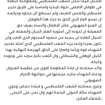
الآمنين فيما سجل الشعب الفلسطيني ومقاومته البطلة
في طوفان الاقصى تحولا تاريخيا واساسيا على طريق تحرير
فلسطين والقدس الشريف ولم تستطع كل مجازره وجرائمه
ان تمحو العار الذي الحق به جراء هذا الطوفان
إن العدو الصهيوني قاتل الاطفال والنساء يعرف حق
المعرفة ان لجوءه إلى اسلوبه الغادر الجبان والمعتاد في
اغتيال القادة لن ينجيه من مصيره المحتوم الذي اقترب ولن
يكون بعيدا وإنما يزيد الشعب الفلسطيني الذي اعتاد تقديم
الشهداء قوة وبأسا واصرارا على الحاق الهزيمة النهائية بهذا
الكيان الإرهابي والشيطاني وان اللعب بالنار سيرتد على وجوده
وكيانه.
واكد سماحته ان ارادة المقاومة اقوى من غطرسة العدوان
ودماء الشهداء ستزيد عزيمتها في مواجهة الأجرام
الصهيوني.
وعزى سماحته الشعب الفلسطيني و قيادة حماس وذوي
الشهداء سائلا المولى الرحمة لهم، وان يمن على الجرحى
بالشفاء العاجل