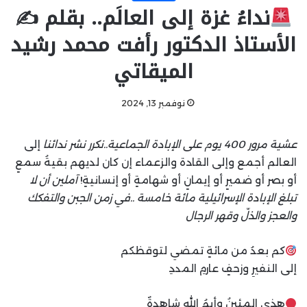
نداءُ غزة إلى العالَم.. بقلم ✍
الأستاذ الدكتور رأفت محمد رشيد
الميقاتي
نوفمبر 13, 2024
عشية مرور 400 يوم على الإبادة الجماعية..نكرر نشر ندائنا
إلى
العالم أجمع وإلى القادة والزعماء إن كان لديهم بقيةُ سمعٍ
أو بصر أو ضميرٍ أو إيمانٍ أو شهامةٍ أو إنسانيةٍ!
آملين أن لا
تبلغ الإبادة الإسرائيلية مائة خامسة ..في زمن الجبن والتفكك
والعجز والذلّ وقهر الرجال
كم بعدُ من مائةٍ تمضي لتوقظكم
إلى النفيرِ وزحفٍ عارمِ المددِ
هذي المئينُ وأيمُ الله شاهدةٌ