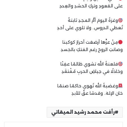
على القعودِ وتركِ الحشدِ والعِددِ
وغزةُ اليومَ أمُّ المجدِ ثابتةٌ
تُعطي الدروس.. ولا تلوي على أحدِ
مِنْ عزِّها أرضعَت أحرارَ كوكبنا
وصانتِ الروحَ رغم الفتكِ بالجسدِ
فلعنةُ الله تشوي ظالمًا عفِنًا
وخاذلًا في حِياضِ الحربِ مُفْتقَدِ
وغضبةُ الله تُهوي حاكمًا صنمًا
خان الإلهَ.. وقدسًا عقَّ للأبدِ
رأفت محمد رشيد الميقاتي
لينكدإن
بينتيريست
مشاركة عبر البريد