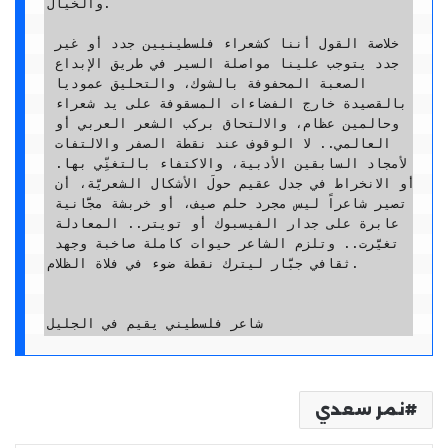
والخيال.

خلاصة القول أننا كشعراء فلسطينيين جدد أو غير 
جدد يتوجب علينا مواصلة السير في طريق الإبداع 
الصعبة المحفوفة بالشوك، والتحليق عموديا 
بالقصيدة خارج الفضاءات المسقوفة على يد شعراء 
وحالمين عظام، والالتحاق بركب الشعر العربي أو 
العالمي.. لا الوقوف عند نقطة الصفر والالتفات 
لأمجاد السابقين الأدبية، والاكتفاء بالتغنِّي بها. 
أو الانخراط في جدل عقيم حولَ الأشكال الشعريَّة، أن 
تصير شاعراً ليس مجرد حلم صيف، أو خربشة مجَّانية 
عابرة على جدار الفيسبوك أو تويتر.. المعادلة 
تغيَّرت.. وتلزم الشاعر حيوات كاملة صاخبة وجهد 
ثقافي جبَّار ليترك نقطة ضوء في فلاة الظلام.

شاعر فلسطيني يقيم في الجليل
نمر سعدي