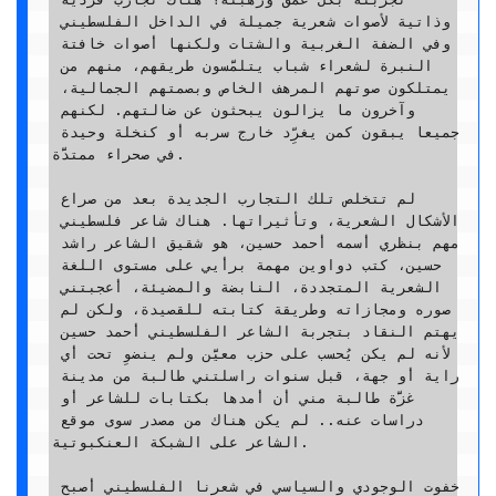
وذاتية لأصوات شعرية جميلة في الداخل الفلسطيني 
وفي الضفة الغربية والشتات ولكنها أصوات خافتة 
النبرة لشعراء شباب يتلمَّسون طريقهم، منهم من 
يمتلكون صوتهم المرهف الخاص وبصمتهم الجمالية، 
وآخرون ما يزالون يبحثون عن ضالتهم. لكنهم 
جميعا يبقون كمن يغرِّد خارج سربه أو كنخلة وحيدة 
في صحراء ممتدَّة.

لم تتخلص تلك التجارب الجديدة بعد من صراع 
الأشكال الشعرية، وتأثيراتها. هناك شاعر فلسطيني 
مهم بنظري أسمه أحمد حسين، هو شقيق الشاعر راشد 
حسين، كتب دواوين مهمة برأيي على مستوى اللغة 
الشعرية المتجددة، النابضة والمضيئة، أعجبتني 
صوره ومجازاته وطريقة كتابته للقصيدة، ولكن لم 
يهتم النقاد بتجربة الشاعر الفلسطيني أحمد حسين 
لأنه لم يكن يُحسب على حزب معيَّن ولم ينضوِ تحت أي 
راية أو جهة، قبل سنوات راسلتني طالبة من مدينة 
غزَّة طالبة مني أن أمدها بكتابات للشاعر أو 
دراسات عنه.. لم يكن هناك من مصدر سوى موقع 
الشاعر على الشبكة العنكبوتية.

خفوت الوجودي والسياسي في شعرنا الفلسطيني أصبح 