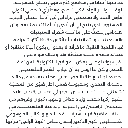
فجاجتها أحيانا في مواضع كثيرة، فهي تحتاج للممارسة..
للوقت.. وللنار الهادئة كي تنضج، وهذا رأي شخصي لكوني لا
أمارس النقد ولا تسعفني قراءاتي في أدبنا المحلي الجديد
بالمستوى الذي يتيح لي أن أبدي رأيا أو أكتب متابعة، ولأن
اهتمامي ينصبُّ على ما كتبه شعراء الستينيات
والسبعينيات والثمانينيات. أو لأكون دقيقا أكثر، شعراء ما
قبل الألفية الثانية. ما قرأته لا يعدو أن يكون أبياتا متناثرة أو
قصائد قصيرة قليلة مبثوثة هنا وهناك سواء على
الفيسبوك أو على بعض المواقع الالكترونية المهتمة
بالشعر. ولكن ما أوقن به أن تجارب الشعر الفلسطيني
الجديدة لم تبلغ ذلك الأفق العربي وظلَّت بعيدة عن دائرة
الاهتمام النقدي، ومحبوسة ضمن إطار ضيِّق من المحليَّة.
تشغلني حاليا تجارب حسين البرغوثي وغسان زقطان، وليد
الشيخ، زكريا محمد، وزياد خداش وسهيل كيوان وغيرهم من
المبدعين الراسخين في التجربة الإبداعية الفلسطينية، في
السنة الماضية قرأت سيرة الناقد اللامع والكاتب الموسوعي
الفلسطيني الكبير الدكتور إحسان عباس “غربة الراعي” قرأتها