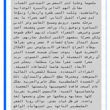
ملموسا وجليا لدى البعض من المبدعين الشباب، 
مقابل الهم الذاتي والنبرة الوجدانية 
والعاطفية، ولكنه اكتسب طفرة وازدهارا وتنوُّعا 
لدى شعراء الجيل الثاني، أقصد شعراء ما بعد 
مرحلة محمود درويش وسميح القاسم وعز الدين 
المناصرة وتوفيق زياد وراشد حسين وشقيقه أحمد 
حسين وغيرهم، الشعراء الشباب لديهم أحلام طموحة 
ولكن شعريَّا ينقصهم الكثير لتكتمل تجاربهم، على 
سبيل المثال نحتاج لقصائد لا نشعر ونحن نقرأها 
بوطأة الصراع الثقافي الايديولوجي بين الأشكال 
الشعرية فيها، يتوجب نسيان هيمنة قصيدة النثر 
أو رفرفة التفعيلة أو صخب الشعر العمودي، نريد 
شعرا فحسب، شعرا مغايرا منطلقا، يتجلى عبر 
الأبعاد الفنية هاضما للثقافات العميقة، 
القراءات المتعددة، متمثلا للشعريات العالية 
المتوهجة، ومخترقا سطح النمطي والمتداول، ذلك 
أن القصيدة الفلسطينية بشكل خاص والعربية بشكل 
عام أصبحت فاقدة لخصوصيتها ولبصمتها الشخصية، 
ولحساسيتها الفنية، فالنصوص الشعرية تقريبا 
كلها متشابهة ويحكمها جو معيَّن وتجمعها لغة 
واحدة، في ظل غياب نقدي، يواكب رؤيا الشعر 
الفلسطيني التائهة بين استيهامات الواقع 