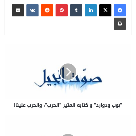
لينكدإن
بينتيريست
مشاركة عبر البريد
طباعة
"بوب ودوارد" و كتابه المثير "الحرب"، والحرب علينا!