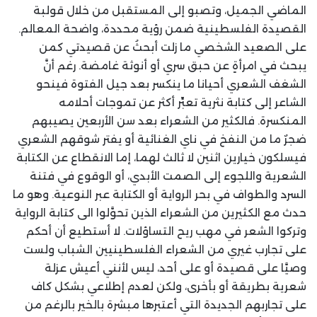
الماضي الجميل، وتصبو إلى المستقبل من خلال قولبة
القصيدة الفلسطينية ضمن رؤية محددة، واضحة المعالم.
على الصعيد الشخصي ما زلت أبحثُ عن قصيدتي كمن
يبحث في امرأةٍ عن حبق سري أو أنوثة غامضة. رغم أنَّ
الشغف الشعري أحيانا ما ينكسر بعد جيل الفتوة فينحو
الشاعر إلى كتابة نثرية تعبِّر أكثر عن تموجات أحلامه
المنكسرة. فالكثير من الشعراء بعد سن الأربعين يصيبهم
ضجرٌ ما من النفخ في ناي الغنائية أو يفتر شوقهم الشعري
فيسلكون خيارين اثنين لا ثالث لهما، إما الانقطاع عن الكتابة
الشعرية واللجوء إلى الصمت الأبدي، أو الوقوع في فتنة
السرد والطواف في بحر الرواية أو الكتابة عبر النوعية. وهو ما
حدث مع الكثيرين من الشعراء الذين تحوَّلوا الى كتابة الرواية
وتركوا الشعر في مهب ريح التساؤلات. لا أستطيع أن أحكم
على تجارب غيري من الشعراء الفلسطينيين الشباب ولست
وصيَّا على قصيدة أو على أحد، ليس لأنني أعيش عزلة
شعرية بطريقة أو بأخرى، ولكن لعدم إطلاعي بشكل كاف
على تجاربهم الجديدة التي أعتبرها مبشرة بالخير بالرغم من