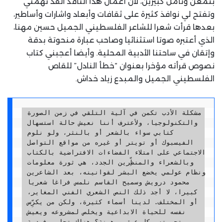
بتمعن وتأمل كبيرين، لأن أعمال هذا الناقد الفذ تهمني
وتفتح لي نوافذ كثيرة على ثقافات وأبعاد واشارات وأساطير،
بعدها قرأت شعرا للشاعر الفلسطيني الجميل حسين مهنا،
الذي أعتبره صوتا استثنائيا وصاحب عبارة منحوتة بدقة
وإتقان في ساحتنا الأدبية المحلية. وأيضا أعجبني كتاب
نصوص قرأته مؤخرا بعنوان “خطأ النادل” للقاص
الفلسطيني الجميل والمبدع زياد خداش.
مشكلة الأدب تكمن في آلية التلقي في زمن الصورة 
والتكنولوجيا، ولأعترف أننا نعيش حالة استسهال 
كتابي سواء بالشعر أو بالنثر، ولو نلوم 
الفيسبوك أو تويتر أو غيره من مواقع التواصل 
الاجتماعي على امتلاء الفضاءات الافتراضية بالكتاب 
وبالشعراء والمنظِّرين الجدد، هي ثورة معلومات 
ونظام عولمي يخضع البشر لقوانينه، بعد الشاعرين 
محمود درويش وسميح القاسم نلمس فراغا شعريا 
كبيرا، لا أجد ذلك النص الشعري الفني المغاير، 
أو المختلف. لدينا أسماء كثيرة، ولكن من يكرِّس 
نفسه للحياة الابداعية ويخلص لمشروعه ويعيش 
تجربته بكل عمق ورهبنة؟ هناك تجارب فردية 