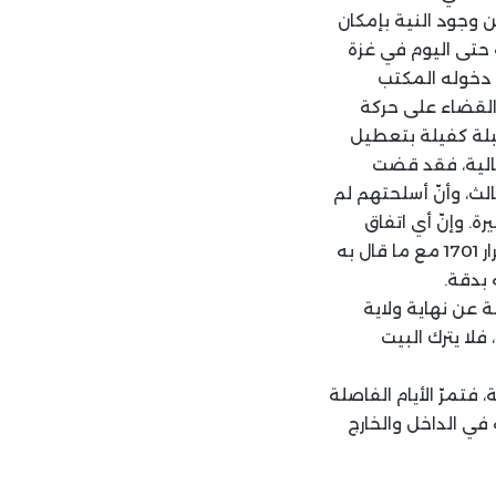
 وجود النية بإمكان
 حتى اليوم في غزة
ل دخوله المكتب
 القضاء على حركة
بلة كفيلة بتعطيل
الية، فقد قضت
لث، وأنّ أسلحتهم لم
. وإنّ أي اتفاق
تدعمه لجنة مراقبة يتمثل فيها الأميركي والفرنسي توفّر ضمانات إضافية لتطبيق القرار 1701 مع ما قال به
ة عن نهاية ولاية
فلا يترك البيت
فتمرّ الأيام الفاصلة
في الداخل والخارج