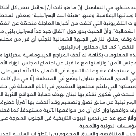
 دخولها في التفاصيل، إنّ ما هو ثابت أنّ إسرائيل تتقن كل أشك
سائلها الإعلامية، ومنها “هيئة البث الإسرائيلية” وبعض المحطا
 التلفزيونية التي كثفت من أخبارها العاجلة متحدّثة عن “تق
لشمالية”، وأنّ الحديث يدور حول “اتفاق جيد جداً لإسرائيل يلبّي 
ة وقف إطلاق النار في الجبهة الشمالية لتجنّب أي قرار من مجلس
نقض” كما قال محلّلون إسرائيليون.
المعلومات بكثافة، لم تُخفِ المراجع الديبلوماسية سخريّتها من
جلس الأمن” وتزامنها مع ما قيل عن اجتماع لمجلس الوزراء الأ
في مستجدات مفاوضات التسوية في الشمال. ذلك أنّه ليس على ع
المدى المنظور يتناول الوضع في المنطقة. إلّا في حال كانت تل
يسكو” التي يلتئم مجلسها التنفيذي في الأيام المقبلة في حضور
م، للبحث في شكوى تقدّم بها لبنان بهدف حماية المواقع الأثرية ا
الإسرائيلية عن سابق تصوّر وتصميم وقد ألحقت بها أضراراً خطيرة، 
ف دوافعها وإن كان أي من مواقعها الأثرية مستهدفاً، كما ف
ثار صور، عدا عن تدمير البيوت التاريخية في الجنوب المدرجة على لا
ؤسسات الدولية والأممية.
دلات المتناقضة، والسباق المحموم بين التطوّرات السلبية الجد