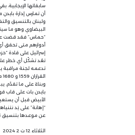
سابقاتها الإيجابية، 
أن تمارس إدارة بايدن
ولبنان بالتنسيق والتف
البيضاوي وهو ما سيترج
“حماس” فقد قضت على م
أدوارهم متى تحقق أي
إسرائيل على قادة “حزب
تعُد تشكّل أي خطر عل
القراران 1559 و 1680 من دون ذكرهما. ذلك أنّ القرار 1701 يؤكّد كثيراً ممّا قالا به ويترجمه بدقة.
وبناءً على ما تقدّم، 
بايدن بات على قاب قوس
الأبيض قبل أن يستعي
“إهانة” على يَد نتنيا
عن موعدها بتنسيق تفر
الثلاثاء 12 ت 2 2024