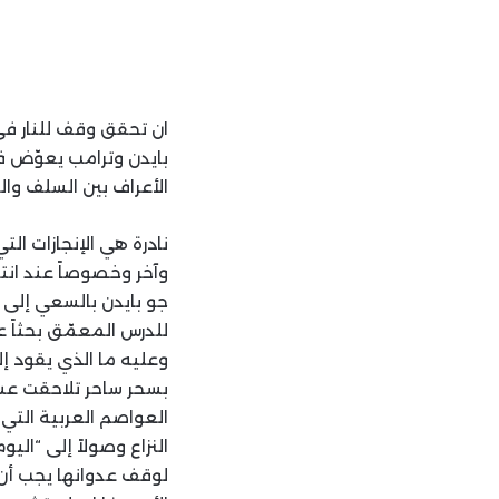
ان تحقق وقف للنار في 
بايدن وترامب يعوّض في
الأعراف بين السلف وا
نادرة هي الإنجازات الت
وآخر وخصوصاً عند ان
للدرس المعمّق بحثاً ع
وعليه ما الذي يقود 
بسحر ساحر تلاحقت عشي
العواصم العربية التي 
النزاع وصولاً إلى “الي
لوقف عدوانها يجب أن يُ