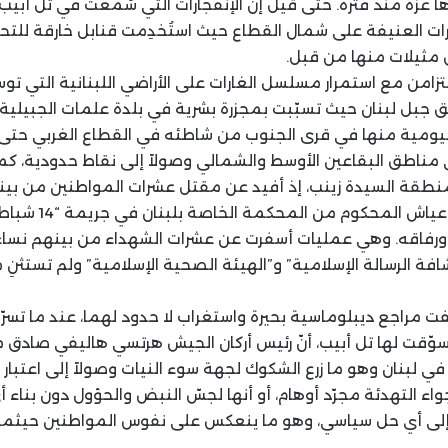
ها غزة منذ فترة. حتى قيل إنّ الإنفجارات التي سُمعت في تل أ
رات العنيفة على شمال القطاع حيث استُخدِمت قنابل خارقة للت
 مثيلات منها من قبل.
لتزامن مع استمرار مسلسل الغارات على الأراضي اللبنانية التي 
 جبل لبنان حيث تسبّبت بمجزرة بشرية في بلدة علمات الجبيلية، ت
ليومية منها في قرى الجنوب من شاطئه في القطاع الغربي حتى 
ناطق البقاعين الأوسط والشمالي وصولاً إلى نقاط حدودية، كم
 منطقة السيدة زينب، إذ أفيد عن مقتل عشرات المواطنين من ب
حزبيّون، ومنهم سليم ع
 ورفاقه. وهي عمليات أسفرت عن عشرات الشهداء من بينهم نسا
ة الرسالة الإسلامية” و”الهيئة الصحية الإسلامية” ولم تستثنِ
ت مراجع ديبلوماسية بحيرة واستغراب لا حدود لهما، عند ما تسر
 سوّقت لها تل أبيب، أنّ رئيس أركان الجيش هرتسي هاليفي صادق 
في لبنان وهو ما زرع الشكوك لجهة سوء النيات وصولاً إلى اعتبار أ
ء التهدئة مجرّد أوهام، أو أنها لجسّ النبض والحؤول دون بناء أ
 إلى أي حل سياسي، وهو ما ينعكس على نفوس المواطنين حيثما ا