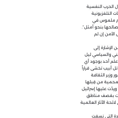
ال الحرب النفسية
ت التلفزيونية
دّم ملموس في
مصالحها بنحو أمثل”.
 الأمن إن لم
 الإشارة إلى
مني والسياسي ليل
لم أحد بوجود أي
 أبيب تخشى قراراً
 وزير الثقافة
لمحمية من قِبلها
وردّت عليها إسرائيل
علت بقصف مناطق
ئحة الآثار العالمية
يدة التي نسفت