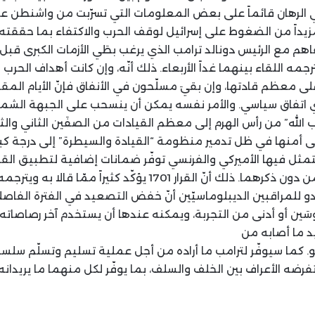
بقي الرهان قائماً على بعض المعلومات التي تسرّبت من واشنطن عن
 مزيداً من الضغوط على إسرائيل لوقف الحرب والاكتفاء بما حققته
اهم مع الرئيس دونالد ترامب الذي يرغب بطَي الأزمات الكبرى قب
مه اللقاء بينهما غداً الأربعاء. ذلك أنّه، وإن كانت أهداف الحرب
عظم قادتها، وإن بقيَ مسلّحون في الأنفاق فإنّ الأيام المق
 اتفاق سياسي. والأمر نفسه يمكن أن ينسحب على الجبهة الشم
 الله” من رأس الهرم إلى معظم القيادات من الصفَين الثاني والثا
ى أمنها في ظل تدمير منظومة “القيادة والسيطرة” إلى درجة كبيرة
يبدو للمراقبين الديبلوماسيّين أنّ خفض التصعيد في الفترة الفاصل
َين أو أدنى من التجربة، ويمكنه عندها أن يستخدم آخر رصاصاته، 
د ما أصابه من
هو. كما سيوفّر لترامب ما أراده من أجل عملية تسليم وتسلّم سلسة، 
ضه الأعراف بين الخلف والسلف، بما يوفّر لكل منهما ما يريدانه 