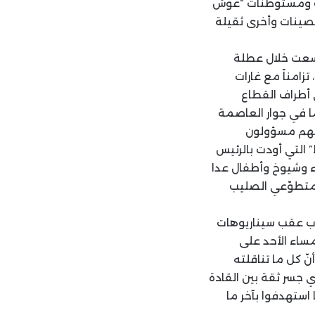
بيب ومستوطنات “غوش
حصينات وأخرى ثقيلة
توسعت خلال عطلة
زامناً مع غارات
أطراف القطاع
ا في جوار العاصمة
ينهم مسؤولون
ياش المحكوم من المحكمة الخاصة بلبنان في جريمة “14 شباط” التي أودت بالرئيس
ء وشيوخ وأطفال عدا
 متطوّعي الصليب
ّب عقب سيناريوهات
مساء الأحد على
نّ كل ما تناقلته
ي جسر ثقة بين القادة
ستهدفوا بآخر ما