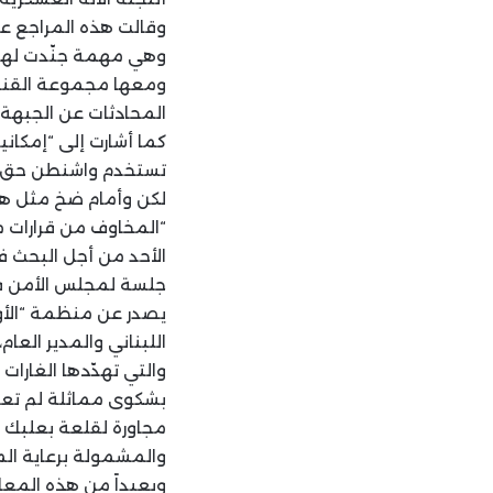
وقالت هذه المراجع عند
وهي مهمة جنّدت لها و
ومعها مجموعة القنوات
المحادثات عن الجبهة ا
كما أشارت إلى “إمكاني
تستخدم واشنطن حق ال
لكن وأمام ضخ مثل هذه 
“المخاوف من قرارات م
الأحد من أجل البحث 
جلسة لمجلس الأمن في 
يصدر عن منظمة “الأون
اللبناني والمدير العا
والتي تهدّدها الغارات 
بشكوى مماثلة لم تعر
مجاورة لقلعة بعلبك وآ
والمشمولة برعاية الم
وبعيداً من هذه المعا