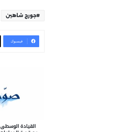
جورج شاهين
فيسبوك
القيادة الوسطى ا