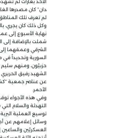
الأحد بغارات لم تشهد
دان” كان مصدرها الغا
لم تعرف تلك المناطق
وكل ذلك كان يجري، با
نهاية الأسبوع إلى عمق
شملت بالإضافة إلى ا
الشرقي وعمقهما إلى م
السورية وتحديداً في
الشهيد رفيق الحريري
عن عناصر جمعية “كشاف
الأحمر.
وفي هذه الأجواء توقف
التهدئة والسلام التي
توسيع العملية البرية 
وسائل إعلامهم عن أجوا
العسكريّين والساعين
أنتجته الآلة العسكرية.