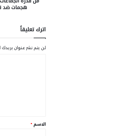
من قدرة الجماعات 
هجمات ضد قو
اترك تعليقاً
لن يتم نشر عنوان بريدك ال
ا
ل
ت
ع
ل
ي
ق
*
الاسم
*