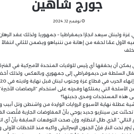
جورج شاهين
نوفمبر 12, 2024
غزة ولبنان سيعد انجازا ديمقراطيا – جمهوريا. ولذلك عقد الرهان ع
ه الأول عمّا لحقه من إهانة من نتنياهو ويضمن للثاني انتقالاً 
لخلف
ي يمكن أن يحققها أي رئيس للولايات المتحدة الأميركية في الفترة 
تقال السلطة من ديموقراطي إلى جمهوري وبالعكس. ولذلك أخ
ن الأسلحة التي يمتلكها وقدرته على استخدام “الرصاصات الأخيرة”
إلى هذه المستجدات ومدى جديتها؟
ة عطلة نهاية الأسبوع الروايات الواردة من واشنطن وتل أبيب 
تحدّثت عن سيناريو جديد يوحي بأنّ المفاوضات الجارية قلّصت ال
وم التالي” الذي طال انتظاره. وإن صحت التوقعات السابقة بأنّ أي ا
برَم تحت النار، فإنّ الجنون الإسرائيلي واكبه منذ اللحظات الأولى و