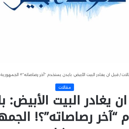
لات
/
قبل ان يغادر البيت الأبيض: بايدن يستخدم “آخر رصاصاته”؟! الجمهورية
مقالات
ن يغادر البيت الأبيض: ب
“آخر رصاصاته”؟! الجمه