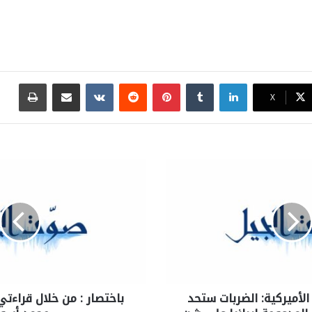
لينكدإن
بينتيريست
مشاركة عبر البريد
طباع
X
لأميركية: الضربات ستحد
باختصار : من خلال قراءتي