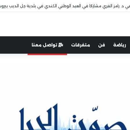
 قاديشا
رياضة
فن
متفرقات
تواصل معنا