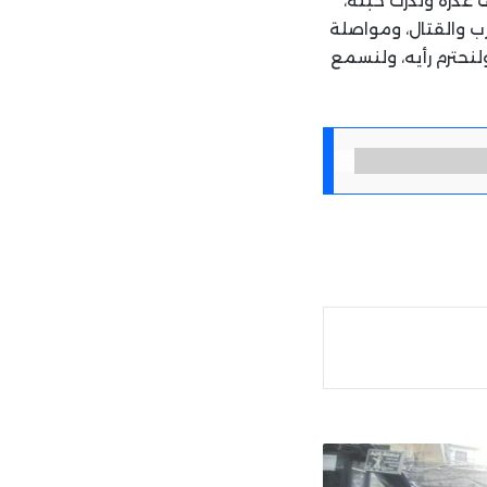
ف غدره وندرك خبثه،
ب والقتال، ومواصلة
لنحترم رأيه، ولنسمع
ة