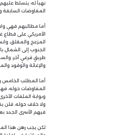
نهباً له، يتسلط عليه
المفاوضات السابقة و
أما مطالبهم فهي واض
الأمريكي على قطاع غز
المزعج والمقلق، وانس
الجنوب إلى الشمال با
طريقٍ فرعيٍ آخر، وا
والإغاثة والوقود وال
أما المطلب الخامس وا
المفاوضات حوله، فهو 
وبوابة الملفات الأخرى
ولا خلاف حوله، فلن 
فيهم الأسرى الجدد بع
لكن يجب رهن هذا الملف