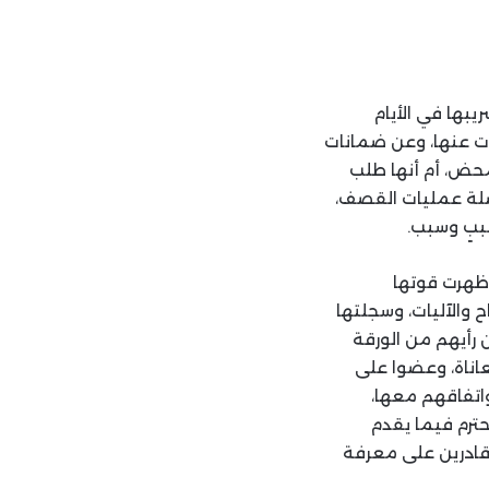
بها في الأيام
ات عنها، وعن ضمانات
حض، أم أنها طلب
اصلة عمليات القصف،
ببٍ وسبب.
أظهرت قوتها
 والآليات، وسجلتها
 رأيهم من الورقة
عاناة، وعضوا على
واتفاقهم معها،
حترم فيما يقدم
م قادرين على معرفة