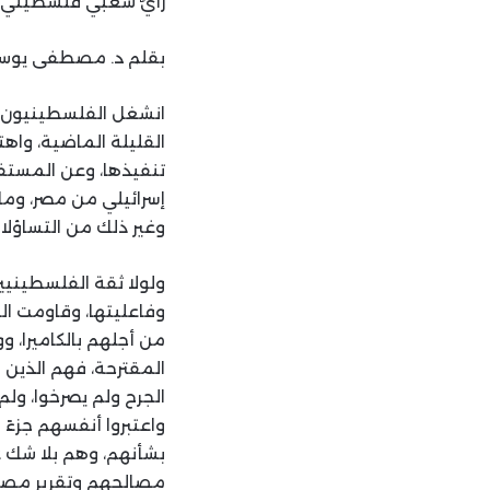
رأيٌ شعبي فلسطيني ف
بقلم د. مصطفى يوسف
انشغل الفلسطينيون في
القليلة الماضية، واه
تنفيذها، وعن المستف
إسرائيلي من مصر، وما 
وغير ذلك من التساؤلا
ولولا ثقة الفلسطينيي
وفاعليتها، وقاومت الع
من أجلهم بالكاميرا، 
المقترحة، فهم الذين 
الجرح ولم يصرخوا، ول
واعتبروا أنفسهم جزءً 
بشأنهم، وهم بلا شك عل
مصالحهم وتقرير مصي