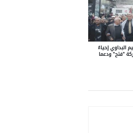
البداوي إحياءً
لاقة حركة "فتح" ودعما