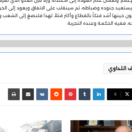
إعمار، وضمان عدم العودة إلى الاعتداء، وإلا فإن العدو الذي نعر
يستعيد جنوده وضباطه، ثم سينقلب على الاتفاق ويعود إلى الحر
ن حينها أشد فتكاً بالقطاع وأكثر قتلاً، لهذا فلنصغِ إلى الشعب و
 ففيه الحكمة وعنده التجربة.
اللداوي
لينكدإن
بينتيريست
مشاركة عبر البريد
طباع
X