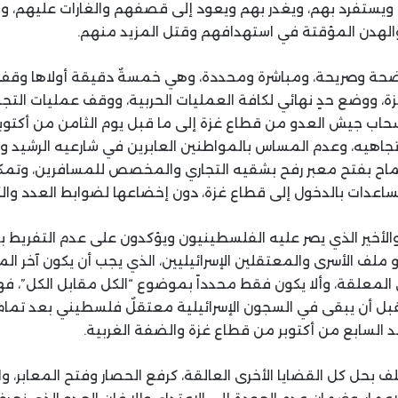
م ويستفرد بهم، ويغدر بهم ويعود إلى قصفهم والغارات عليهم، 
الهدن المؤقتة في استهدافهم وقتل المزيد منهم.
حة وصريحة، ومباشرة ومحددة، وهي خمسةٌ دقيقة أولاها وقف ال
ة، ووضع حدٍ نهائي لكافة العمليات الحربية، ووقف عمليات الت
حاب جيش العدو من قطاع غزة إلى ما قبل يوم الثامن من أكتوب
تجاهيه، وعدم المساس بالمواطنين العابرين في شارعيه الرشيد وص
لسماح بفتح معبر رفح بشقيه التجاري والمخصص للمسافرين، وتم
مساعدات بالدخول إلى قطاع غزة، دون إخضاعها لضوابط العدد وال
لأخير الذي يصر عليه الفلسطينيون ويؤكدون على عدم التفريط به
ملف الأسرى والمعتقلين الإسرائيليين، الذي يجب أن يكون آخر ال
 المعلقة، وألا يكون فقط محدداً بموضوع “الكل مقابل الكل”، فهذ
يقبل أن يبقى في السجون الإسرائيلية معتقلٌ فلسطيني بعد تما
د السابع من أكتوبر من قطاع غزة والضفة الغربية.
 بحل كل القضايا الأخرى العالقة، كرفع الحصار وفتح المعابر، وا