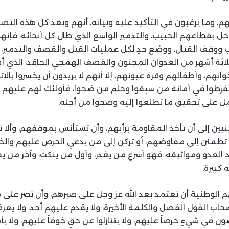
، وما يرغبون في التأكيد عليه وبيانه، أنهم وبعد كل هذه التض
حل بقطاعهم الحبيب، والتدمير الواسع الذي طال كل أنحائه، فإنه
ب ووقف القتال، ووضع حدٍ لكل عمليات القتل والقصف والتدمير،
لاثة أشهر من العدوان المجنون والقصف الهمجي الحاقد، الذي 
وانهم، وأطفالهم وقرة عيونهم، إلا أنهم لا يريدون أن يخسروا بالا
ن يفرطوا في أمانة من سبقوا وحلم من ضحوا، فأولئك لهم عليهم
مل على تحقيق ما تطلعوا إليه وضحوا من أجله.
ين إلى أن تأخذ المقاومة برأيهم، وأن تستأنس بموقفهم، وألا ت
تطمئن إلى مفاوضهم، أو تركن إلى من يدعي الحرص عليهم وال
 العدو ومواثيقه، فهو أسرع من يغدر، وأول من ينكث، وآخر من يفي
 كبيرة.
الوطنية أن تعتمد بعد الله عز وجل على صبرهم، وأن تصر على م
حاب القول الفصل والكلمة الأخيرة، ولا يقدم عليهم أحد، ولا يعر
ون في شيءٍ حرصاً عليهم، ولا يتنازلوا عن حقٍ خوفاً عليهم، ولا ي