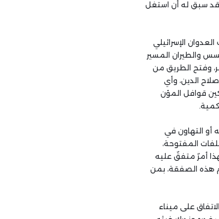
وقد سبق له أن استغل
عدوان الإسرائيلي
جسس والطيران المسير
ر، وفتح الطريق من
لاح الدين، وأي
كين قوافل المؤن
كمية.
 أو التهاون في
ملفات المفتوحة،
ا أمرٌ متفقٌ عليه
م هذه الصفقة، بمن
لاتفاق على ميناء