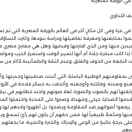
ي الورقة المصرية
 اللداوي
 غزة وفي كل مكانٍ آخر في العالم بالورقة المصرية التي تم تسري
تموا بمتابعتها ومعرفة تفاصيلها ودراسة بنودها، وكثرت التساؤل
يدين منها، ومن الذي اقترحها وقدمها، وهل هي مقترح مصري م
إذا كانت مبادرة جادة أم أنها لتمرير الوقت واستمرار الحرب ومو
ت النابعة من الخوف والقلق، وعدم الثقة والطمأنينة لأكثر من س
ن بمقاومتهم الوطنية الباسلة، التي أثبتت صدقيتها وجديتها، و
دو وصدته، وقاتلته وأوجعته، وألحقت به خسائر فادحة في الأرواح
ووثقتها لهم بالصوت والصورة، لعلا صوتهم واحتد خطابهم في بيان
قدموا الضحايا، جرحى وشهداءً، وصبروا على المحنة واحتملوا الم
م يرفعوا أصواتهم ضد المقاومة ويضجوا، بل أظهروا ولاءهم لها 
منها ومكملاً طبيعياً لها، فمن حقهم أن يكون لهم رأيٌ يُسمعُ وي
ى درجةٍ عاليةٍ من الوعي والإدراك، والخبرة والتجربة، ما يجعله
رهم.