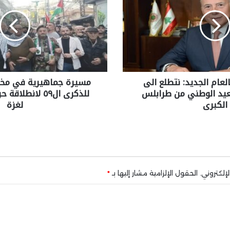
عام الجديد: نتطلع الى
مسيرة جماهيرية في مخيم 
يد الوطني من طرابلس
للذكرى ال٥٩ لانط
الكبرى
لغزة
إلكتروني.
الحقول الإلزامية مشار إليها بـ
*