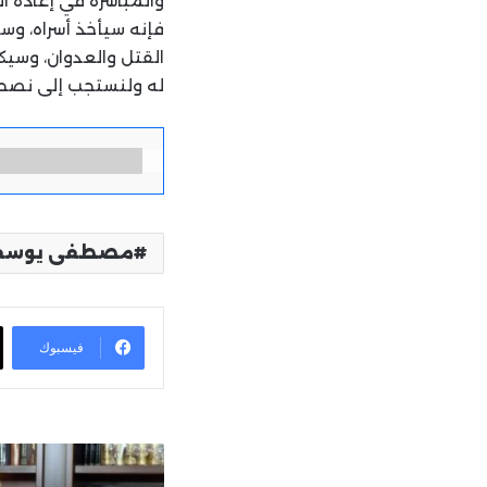
والمباشرة في إعادة ال
فإنه سيأخذ أسراه، وس
القتل والعدوان، وسيكو
له ولنستجب إلى نصحه،
مصطفى يوسف 
فيسبوك