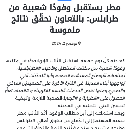
مطر يستقبل وفودًا شعبية من
طرابلس: بالتعاون نحقّق نتائج
ملموسة
نوفمبر 2, 2024
كعادته كلّ يوم جمعة، استقبل النّائب #إيهاب
مطر في مكتبه،
وفودًا شعبية من مختلف المناطق والأحياء #الطرابلسية،
لمناقشة الأوضاع المعيشية الصعبة وأبرز التحدّيات التي
يُواجهها أبناء المدينة في الفترة الأخيرة على الصعيديْن المادّي
والصحيّ، ومنها نقص الخدمات الرئيسة كالكهرباء و #المياه، تعثّر
الحصول على #الطبابة و #الرعاية
الصحية اللازمة، وكيفية
تحسين البنى التحتية في المدينة.
وبعد استماعه إلى أبرز مطالب الوفود، أكّد النّائب مطر
سعيه المستمرّ إلى الدّفاع عن حقوق أهالي #طرابلس
وطرحه مشاريع مستدامة تُتيح النموّ والتطوّر التنموي