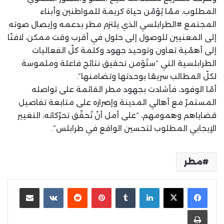
المطلوب، ممّا يُؤمّن حياة كريمة للمواطنين وأبناء
المجتمع #الطرابلسي الذي يلتزم مطر بدعمه وإيصال صوته
إلى المعنيين للوصول إلى حلول في أقرب وقت ممكن، لافتًا
إلى أهمّية تعاون وتوحيد جهود وكلمة كلّ الفعاليات
الطرابلسية التي “ستُؤمن تحقيق نتائج فاعلة وملموسة
لكلّ المطالب سريعًا بوحدتها وتضامنها”.
أمّا الوفود، فأشادت بجهود مطر القائمة على تواصله
المستمرّ مع أهالي المدينة وإصراره على متابعة تفاصيل
قضاياهم وهمومهم، “على أمل أنْ تُحقّق تحرّكاته، التغيير
الإيجابي المطلوب لتحسين الواقع في طرابلس”.
مطر
لينكدإن
بينتيريست
مشاركة عبر البريد
طباعة