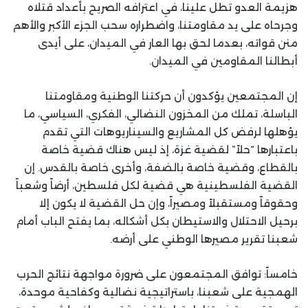
هزيمة العدو تطل علينا، في اعترافه الصريح بأعداد قتلاه
وجرحاه على يد مقاومتنا، واضطراره سحب الجزء الأكبر والأهم
منن قواته، بعدما لحق بها العار في الميدان، على أيدى
أبطالنا المقاومين في الميدان.
إن المجتمعين يؤكدون أن حركتنا الوطنية ومقاومتنا
الباسلة، تملك من المخزون النضالي، الفكري، السياسي، ما
يؤهلها لرفض كل المشاريع والسيناريوهات التي تقدم
باعتبارها “حلاً” لقضية غزة، إذ ليس هناك قضية خاصة
بالقطاع، وقضية خاصة بالضفة، وأخرى خاصة بالقدس. إن
القضية الفلسطينية هي قضية لكل فلسطين، أرضاً وشعباً
وحقوقاً ومستقبلاً ومصيراً، وإن حل القضية لا يكون إلا
برحيل الاحتلال والاستيطان بكل أشكاله، بما يفتح الباب أمام
شعبنا تقرير مصيرها الوطني على أرضه.
خامساً: توافق المجتمعون على ضرورة مواجهة نتائج الحرب
الهمجية على شعبنا، باستراتيجية نضالية وكفاحية موحدة،