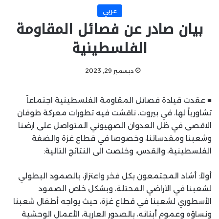
عربي
بيان صادر عن فصائل المقاومة
الفلسطينية
ديسمبر 29, 2023
■ عقدت قيادة فصائل المقاومة الفلسطينية اجتماعاً
تشاورياً لها، في بيروت، ناقشت فيه تطورات معركة طوفان
الاقصى في ظل العدوان الصهيوني المتواصل على ارضنا
وشعبنا ومقدساتنا، وخصوصا في قطاع غزة والضفة
الفلسطينية، والقدس، وخلصت الى النتائج التالية:
أولاً: أشاد المجتمعون بكل فخر واعتزاز، بالصمود البطولي
لشعبنا في الأراضي المحتلة، وبشكل خاص الصمود
الأسطوري لشعبنا في قطاع غزة، حيث يواجه أطفال شعبنا
ونساؤه وعموم أبنائه، بالصدور العارية، الأعمال الوحشية