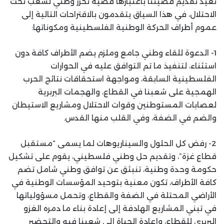
تعيد تقديم قضيتنا باعتبارها قضية تحرر وطني لشعب تحت
الاحتلال، في هذا السياق يتقدمون بالاقتراحات التالية إلى
عموم أطراف الحركة الوطنية الفلسطينية ومكوناتها:
1- الدعوة للقاء وطني جامع وملزم يضم الأطراف كافة دون
استثناء، لتنفيذ ما تم التوافق عليه في الحوارات
الفلسطينية السابقة، ومواجهة استحقاقات نتائج الحرب
الهمجية على شعبنا في القطاع، والهجمات البربرية
لعصابات المستوطنين وقوات الاحتلال ومشاريع الاستيطان
والضم في الضفة، وفي القلب منها القدس.
2- رفض كل الحلول والسيناريوهات لما يسمى “مستقبل
قطاع غزة”، وتقديم حل وطني فلسطيني، يقوم على تشكيل
حكومة وحدة وطنية، تنبثق عن توافق وطني شامل تضم
كافة الأطراف، تكون معنية بتوحيد المؤسسات الوطنية في
الأراضي المحتلة في الضفة والقطاع، وتحمل مسؤولياتها
في تبني المشاريع الهادفة إلى إعادة بناء ما دمره الغزو
البربري للقطاع، وإعادة الحياة إلى شعبنا فيه والتحضير