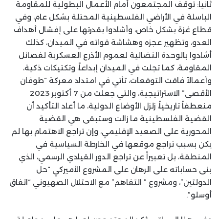
ثانياً: توقف المجتمعون أمام الأعمال البطولية للمقاومة
الباسلة في الأراضي الفلسطينية المحتلة بشكل عام، وفي
قطاع غزة بشكل خاص، وأشادوا بقدرتها على إفشال أهداف
العدو، وتظهير عجزه وهشاشة قواته في الميدان، كذلك
أشادوا بالوحدة النضالية لعموم الأذرع العسكرية لفصائل
المقاومة، كما تجلت في الميدان إبداعاً، وتكتيكات ذكية،
وأعمالاً فاقت التوقعات، تأتي في امتداد معركة “طوفان
الأقصى” الاستراتيجية، والتي جعلت من 7 أكتوبر 2023
منعطفاً تاريخياً، زلزل الأوضاع الدولية، ما أعاد التأكيد أن
القضية الفلسطينية ما زالت وستبقى هي القضية
المحورية على الصعيد الإقليمي، وإن تراجع الاهتمام بها لم
يكن بسبب تراجع موقعها في الخارطة السياسية في
المنطقة، بل تعبيراً عن تراجع الدور القيادي الرسمي، الذي
بنى حساباته على الرهان على المشروع الأميركي “حل
الدولتين”، ومشروع ” التفاهم” مع الاحتلال الصهيوني “اتفاق
أوسلو”.