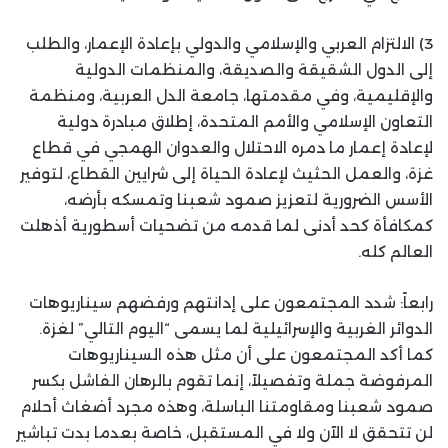
3) الالتزام العربي والإسلامي والدولي بإعادة الإعمار، والطلب
إلى الدول الشقيقة والصديقة، والمنظمات الدولية
والإقليمية، وفي مقدمتها، جامعة الدل العربية، ومنظمة
التعاون الإسلامي والأمم المتحدة، إطلاق مبادرة دولية
لإعادة إعمار ما دمره الاحتلال والعدوان الهمجي في قطاع
غزة، والعمل الحثيث لإعادة الحياة إلى شرايين القطاع، لتوفير
الأسس الضرورية لتعزيز صمود شعبنا وتمسكه بأرضه،
كمكافأة كحد أدنى لما قدمه من تضحيات أسطورية أذهلت
العالم كله.
رابعاً: شدد المجتمعون على إدانتهم ورفضهم سيناريوهات
الدوائر الغربية والإسرائيلية لما يسمى “اليوم التالي” لغزة.
كما أكد المجتمعون على أن مثل هذه السيناريوهات
المرفوضة جملة وتفصيلاً، إنما تقوم بالرهان الفاشل بكسر
صمود شعبنا ومقاومتنا الباسلة، وهذه مجرد أضغاث أحلام
لن تتحقق لا الآن ولا في المستقبل، خاصة بعدما بدت تباشير