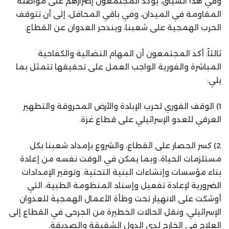
وفي هذا السياق، يؤكد المجتمعون إصرارهم على مواصلة
المقاومة في الميدان، وفي باقي المحافل، إلى أن تتوقف
الحرب الهمجية على شعبنا، ويندحر العدوان عن القطاع.
ثالثاً: أكد المجتمعون أن المهام النضالية والكفاحية
المباشرة والفورية الواجب العمل على تحقيقها تتمثل بما
يلي:
1) الوقف الفوري لحرب الإبادة والأرض المحروقة والتطهير
العرقي للعدو الإسرائيلي على قطاع غزة.
2) كسر الحصار على القطاع، والشروع بإمداد شعبنا بكل
مستلزمات الحياة، وبما يمكن في الوقت نفسه من إعادة
بناء مؤسسات وإنشاءات البنية التحتية. وتوفير الإمدادات
الضرورية لإعادة تفعيل وإسناد المنظومة الطبية، التي
أوشكت على الانهيار تحت وطأة الأعمال الهمجية للعدوان
الإسرائيلي، ونقل الحالات الخطيرة من الجرحى في القطاع إلى
العلاج في الخارج لدى الدول الشقيقة والصديقة.