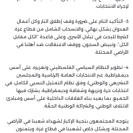
لإجراء الانتخابات.
3- التأكيد التام على ضرورة وقف إطلاق النار وكل أعمال
العدوان بشكل نهائي، والانسحاب الشامل من قطاع غزة،
كشرط للبحث في تبادل الأسرى، وعلى قاعدة “الكل مقابل
الكل”، وتبيض السجون، ووقف الاعتقالات ضد أهلنا في
الأراضي المحتلة.
4- تطوير النظام السياسي الفلسطيني وتعزيزه، على أسس
ديمقراطية، عبر الانتخابات العامة (الرئاسية والمجلسين
التشريعي والوطني)، وفق نظام التمثيل النسبي الكامل، في
انتخابات حرة ونزيهة وشفافة وديمقراطية، يشارك فيها
الجميع، بما يعيد بناء العلاقات الداخلية على أسس ومبادئ
الائتلاف الوطني، والشراكة الوطنية الحقّة.
يتوجه المجتمعون بتحية الإكبار لشهداء شعبنا في الأراضي
المحتلة، وبشكل خاص لشعبنا في قطاع غزة، ويتمنون