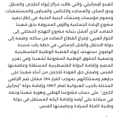
للعدو الإسرائيلي، والتي طالت مراكز إيواء النازحين، والمنازل
ودور السكن، والمساجد والكنائس، والمدارس والمستشفيات،
وعموم مؤسسات ومنشآت البنية التحية، في إطار تنفيذ
مشروع الإبادة الجماعية والأرض المحروقة بحق شعبنا
الصامد، الذي أفشل بثباته مشروع التهجير الجماعي إلى
الجوار العربي، لإفراغ القطاع الصامد من سكانه، وضمه إلى
دولة الاحتلال والقتل الجماعي، في خطة باتت شديدة
الوضوح، تستهدف إنهاء القضية الوطنية الفلسطينية
وتصفية الحقوق الوطنية المشروعة لشعبنا، وفي تقرير
المصير، وإقامة الدولة الفلسطينية المستقلة وعاصمتها
القدس، وضمان حق العودة للاجئين من أبناء شعبنا على
ديارهم وممتلكاتهم، بموجب القرار 194، مقابل ضم الأراضي
المحتلة بالحرب العدوانية لعام 1967، وإقامة دولة “إسرائيل
الكبرى”، على حساب مشروعنا الوطني وهوية شعبنا وحقه
في سيادته على أرضه وإقامة كيانه المستقل في دولة
وطنية كاملة السيادة وعاصمتها القدس.