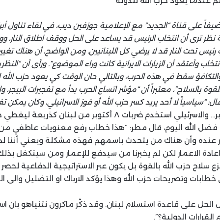
م عندما يعود حزب الله للدولة
فاً على قناة “الجديد” مع الإعلامية جوزفين ديب، في لقاء تناول أبرز
نظر ترى أن انتخاب الرئيس قد يساعد على الحل ووقف اطلاق النار، و
رئيس تحت النار قد لا يرضي كل اللبنانيين. ومن الواضح، أن هناك تغي
اب وأعتقد أن الزيارات الايرانية كانت وراء الموضوع”. ورأى أن “النظر
والتكافؤ سقط في هذه الحرب، وبالتالي حان الوقت كي يعود حزب الله 
 بالسلاح”، معتبراً أن “مؤشر اتساع الحرب بدأ مع تفجيرات البيجر، و
ال: “سياسياً لا أحد يريد كسر حزب الله أو فوز الاسرائيلي، وكان يمكن 
فضل الله اليوم، قال مطر: “هذا خطاب رفع معنويات عاطفي من د
رار عنده وأن هناك من يتحدث باسمهم فهذه مشكلة ويعني أننا لم
عادة الاعمار لكن لم يخبرنا من سيدفع للإعمار ومن سيتكفل بذلك
 سلاح حزب الله بالقوة بل يكون عبر الاستراتيجية الدفاعية لحصر ا
خطابات وتصريحات حزب الله وهذا يؤكد الارباك او التضليل والى ا
 الحل على قاعدة استسلام لبنان. وقد ذكّر ماكرون نتنياهو بان اسر
القرارات الدولية؟”.