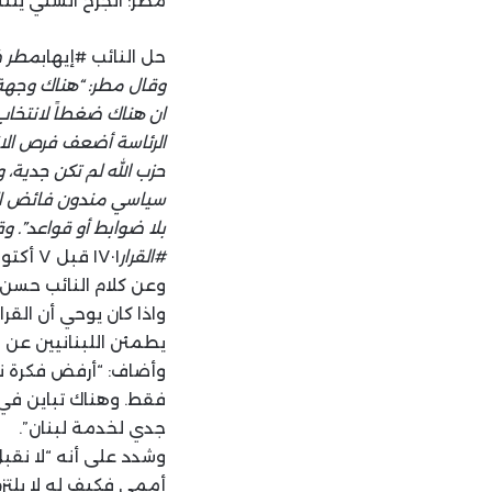
مطر: الجرح السني يلتئ
حل النائب #إيهاب
مطر ضي
وقال مطر: “هناك وجهة 
ان هناك ضغطاً لانتخاب 
الرئاسة أضعف فرص الانتخ
حزب الله لم تكن جدية، 
سياسي مندون فائض القوة
بلا ضوابط أو قواعد”. وق
#القرار
١٧٠١ قبل ٧ أكتوبر… والاسرئيلي استخدم ضربات ٨ أكتوبر من لبنان كذريعة ليغطي حربه”.
وعن كلام النائب حسن 
واذا كان يوحي أن الق
يطمئن اللبنانيين عن ا
وأضاف: “أرفض فكرة نزع
فقط. وهناك تباين في 
جدي لخدمة لبنان”.
وشدد على أنه “لا نقبل
أممي فكيف له لا يلتزم 