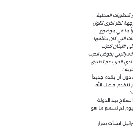
 التطورات المحلية.
وجهة نظر اخرى تقول
يراً ما في موضوع
يات التي كان يطلقها
الى #لبنان كحزب
الاسرائيلي يخوض الحرب
تفادي الحرب عبر تطبيق
ون أن يقدم جديداً
 نتقدم. فضل الله
”.
لسلاح بيد الدولة
ليوم لم نسمع ما هو
ائيل انشأت بقرار