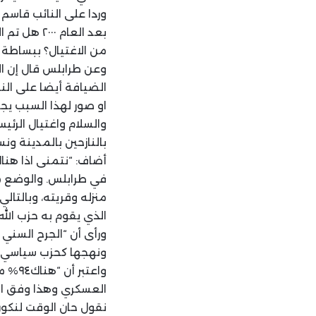
وردا على النائب قاسم 
بعد العام 
من الاغتيال؟ ببساطة 
وعن طرابلس قال إن ال
الضيافة أيضا على الن
او صور لهذا السبب يجب
والسلام واغتيال الرئي
بالنازحين بالمدينة و
أضاف: “نتمنى اذا هنا
في طرابلس. والوضع مض
منزله وقريته، وبالتا
الذي يقوم به حزب الله
ورأى أن “الجرح السني أ
ونهجها كحزب سياسي م
العسكري وهذا وفق اح
نقول حان الوقت لنكون