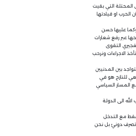
ى المحتلة التي بقيت
نان الحرب او قيادتها
وكما عليها حسن
ها عبر رفع شعارات
تفجيري التقوى
أخذ الاجراءات ونرحب
واجد بين المدنيين
عي للنازح هو في
ع المسار السياسي
الله الى الدولة
ع القضية الفلسطينية لكن هناك ٤٢% منهم فقط مع التدخل
صرف دونيّ بل نحن