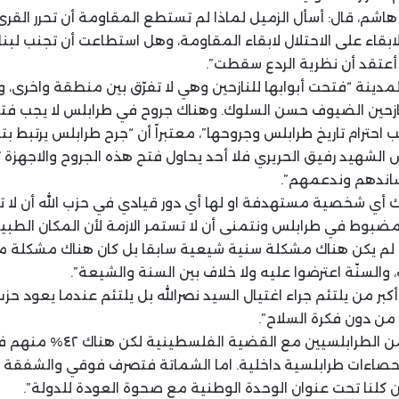
هاشم، قال: أسأل الزميل لماذا لم تستطع المقاومة أن تحرر القر
٢٠٠٠ هل تم الابقاء على الاحتلال لابقاء المقاومة، وهل استطاعت أن تجنب لب
أعتقد أن نظرية الردع سقطت”.
مدينة “فتحت أبوابها للنازحين وهي لا تفرّق بين منطقة واخرى، 
ازحين الضيوف حسن السلوك. وهناك جروح في طرابلس لا يجب فتح
 احترام تاريخ طرابلس وجروحها”، معتبراً أن “جرح طرابلس يرتبط ب
س الشهيد رفيق الحريري فلا أحد يحاول فتح هذه الجروح والاجهزة ت
نساندهم وندعمهم”.
ك أي شخصية مستهدفة او لها أي دور قيادي في حزب الله أن لا تت
بوط في طرابلس ونتمنى أن لا تستمر الازمة لأن المكان الطبي
لي لم يكن هناك مشكلة سنية شيعية سابقا بل كان هناك مشكلة م
، والسنّة اعترضوا عليه ولا خلاف بين السنة والشيعة”.
كبر من يلتئم جراء اغتيال السيد نصرالله بل يلتئم عندما يعود حزب 
ن دون فكرة السلاح”.
واعتبر أن “هناك٩٤% من الطرابلسيين م
صاءات طرابلسية داخلية. اما الشماتة فتصرف فوقي والشفقة ت
 كلنا تحت عنوان الوحدة الوطنية مع صحوة العودة للدولة”.