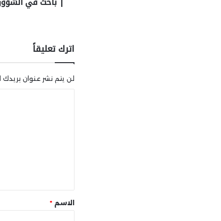
| باحث في الشؤون
اترك تعليقاً
لن يتم نشر عنوان بريدك ال
ا
ل
ت
ع
ل
ي
ق
*
الاسم
*